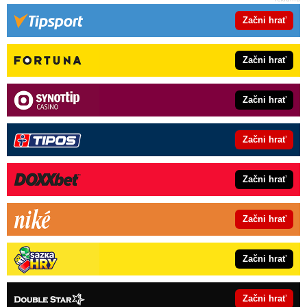
Začni hrať
Začni hrať
Začni hrať
Začni hrať
Začni hrať
Začni hrať
Začni hrať
Začni hrať