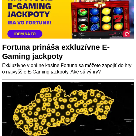
Fortuna prináša exkluzívne E-
Gaming jackpoty
Exkluzívne v online kasíne Fortuna sa môžete zapojiť do hry
o najvyššie E-Gaming jackpoty. Aké sú výhry?