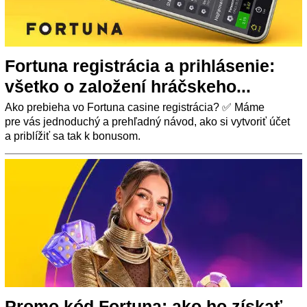
Fortuna registrácia a prihlásenie:
všetko o založení hráčskeho...
Ako prebieha vo Fortuna casine registrácia? ✅ Máme
pre vás jednoduchý a prehľadný návod, ako si vytvoriť účet
a priblížiť sa tak k bonusom.
Promo kód Fortuna: ako ho získať