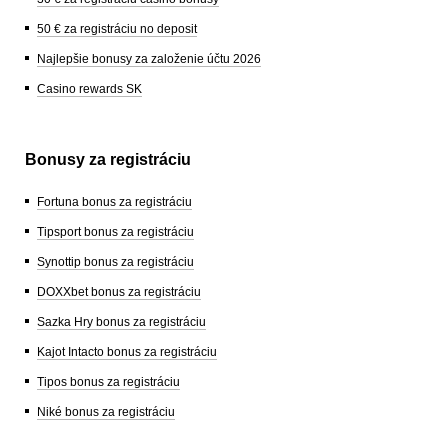
50 € za registráciu no deposit
Najlepšie bonusy za založenie účtu 2026
Casino rewards SK
Bonusy za registráciu
Fortuna bonus za registráciu
Tipsport bonus za registráciu
Synottip bonus za registráciu
DOXXbet bonus za registráciu
Sazka Hry bonus za registráciu
Kajot Intacto bonus za registráciu
Tipos bonus za registráciu
Niké bonus za registráciu