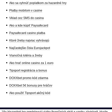
Ako sa vyhnúť poplatkom za hazardné hry
Platby mobilom v casine
Vklad cez SMS do casina
Ako a kde kúpiť Paysafecard
Paysafecard casino platba
Ktoré žreby najviac vyhrávajú
Najčastejšie čísla Eurojackpot
Vianočná lotéria a žreby
Ako hrať online casino za 1 euro
Tipsport registrácia a bonus
DOXXbet promo kód zdarma
DOXXbet 5€ bonusy pre hráčov
Ako použiť Tipsport akčný kód
18+ Hazardné hry predstavujú riziko finančných strát a vzniku závislosti.
Hrajte