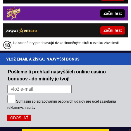
Začni hrať
Začni hrať
Hazardné hry predstavujú riziko finančných strát a vzniku závislosti.
VLOŽ EMAIL A ZÍSKAJ NAJVYŠŠÍ BONUS
Pošleme ti prehľad najvyšších online casino
bonusov - do minúty je tvoj!
Súhlasím so
spracovaním osobných údajov
pre účel zasielania
reklamných správ