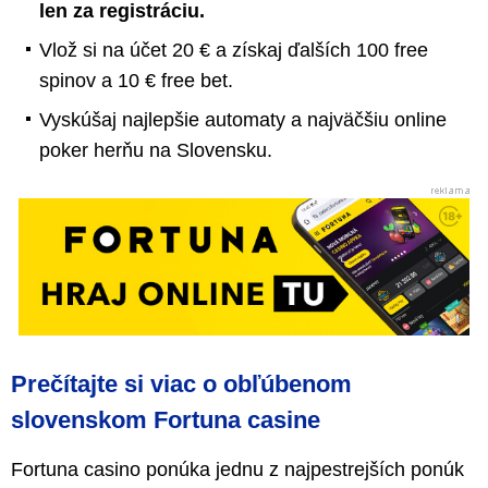
len za registráciu.
Vlož si na účet 20 € a získaj ďalších 100 free
spinov a 10 € free bet.
Vyskúšaj najlepšie automaty a najväčšiu online
poker herňu na Slovensku.
Prečítajte si viac o obľúbenom
slovenskom Fortuna casine
Fortuna casino ponúka jednu z najpestrejších ponúk