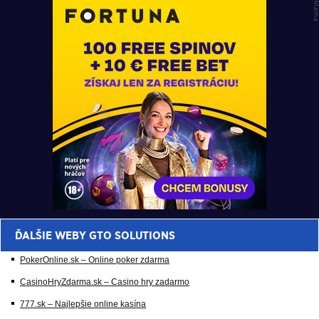
ĎALŠIE WEBY GTO SOLUTIONS
PokerOnline.sk – Online poker zdarma
CasinoHryZdarma.sk – Casino hry zadarmo
777.sk – Najlepšie online kasína