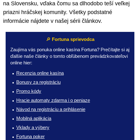
na Slovensku, vďaka čomu sa dlhodobo teší veľkej
priazni hráčskej komunity. Všetky podstatné
informácie nájdete v našej sérii článkov.
🔎
Fortuna sprievodca
Zaujíma vás ponuka online kasína Fortuna? Prečítajte si aj
ďalšie naše články o tomto obľúbenom prevádzkovateľovi
online hier:
Recenzia online kasína
Bonusy za registráciu
Promo kódy
Hracie automaty zdarma i o peniaze
Návod na registráciu a prihlásenie
Mobilná aplikácia
Vklady a výbery
Fortuna poker