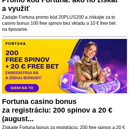
a využiť
Zadajte Fortuna promo kód 20PLUS200 a získajte za to
casino bonus 100 free spinov bez vkladu a 10 € free bet
na tipovanie.
Fortuna casino bonus
za registráciu: 200 spinov a 20 €
(august...
Získajte Fortuna bonus za registráciu: 200 free spinov a 20 €