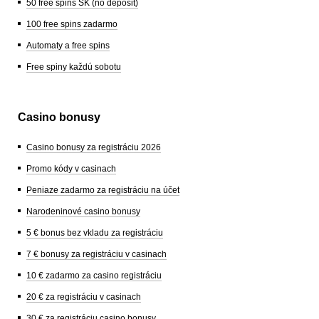
50 free spins SK (no deposit)
100 free spins zadarmo
Automaty a free spins
Free spiny každú sobotu
Casino bonusy
Casino bonusy za registráciu 2026
Promo kódy v casinach
Peniaze zadarmo za registráciu na účet
Narodeninové casino bonusy
5 € bonus bez vkladu za registráciu
7 € bonusy za registráciu v casinach
10 € zadarmo za casino registráciu
20 € za registráciu v casinach
30 € za registráciu casino bonusy