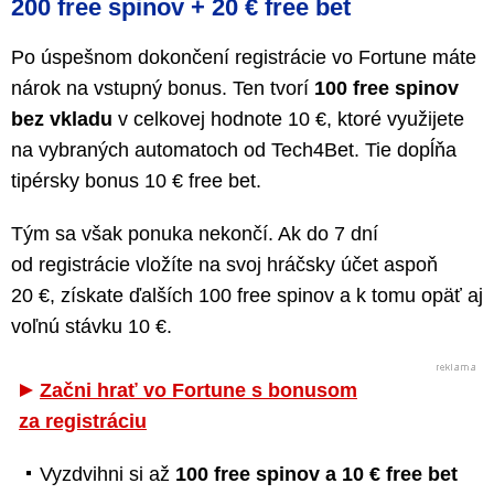
200 free spinov + 20 € free bet
Po úspešnom dokončení registrácie vo Fortune máte
nárok na vstupný bonus. Ten tvorí
100 free spinov
bez vkladu
v celkovej hodnote 10 €, ktoré využijete
na vybraných automatoch od Tech4Bet. Tie dopĺňa
tipérsky bonus 10 € free bet.
Tým sa však ponuka nekončí. Ak do 7 dní
od registrácie vložíte na svoj hráčsky účet aspoň
20 €, získate ďalších 100 free spinov a k tomu opäť aj
voľnú stávku 10 €.
Začni hrať vo Fortune s bonusom
za registráciu
Vyzdvihni si až
100 free spinov a 10 € free bet