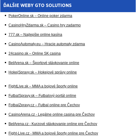
ĎALŠIE WEBY GTO SOLUTIONS
PokerOnline.sk – Online poker zdarma
CasinoHryZdarma.sk – Casino hry zadarmo
777.sk – Najlepšie online kasína
CasinoAutomaty.eu – Hracie automaty zdarma
24casino.sk – Online SK casina
BetArena.sk – Športové stávkovanie online
HokejSpravy.sk – Hokejové správy online
FightLive.sk – MMA a bojové športy online
FutbalSpravy.sk – Futbalový portál online
FotbalZpravy.cz – Futbal online pre Čechov
CasinoArena.cz - Legálne online casina pre Čechov
BetArena.cz - Kurzové stávkovanie online pre Čechov
Fight-Live.cz - MMA a bojové športy online pre Čechov