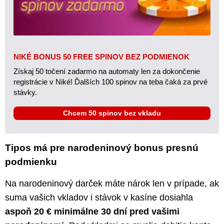
NIKÉ BONUS 50 FREE SPINOV BEZ PODMIENOK
Získaj 50 točení zadarmo na automaty len za dokončenie
registrácie v Niké! Ďalších 100 spinov na teba čaká za prvé
stávky.
Chcem 50 spinov bez vkladu
Tipos má pre narodeninový bonus presnú
podmienku
Na narodeninový darček máte nárok len v prípade, ak
suma vašich vkladov i stávok v kasíne dosiahla
aspoň 20 € minimálne 30 dní pred vašimi