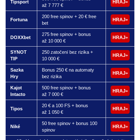
Tipsport
HRAJ
až 7 777 €
200 free spinov + 20 € free
Fortuna
HRAJ
bet
275 free spinov + bonus
DOXXbet
HRAJ
až 10 000 €
SYNOT
250 zatočení bez rizika +
HRAJ
TIP
10 000 €
Sazka
Bonus 250 € na automaty
HRAJ
Hry
bez rizika
Kajot
500 free spinov + bonus
HRAJ
Intacto
až 7 000 €
20 € a 100 FS + bonus
Tipos
HRAJ
až 1 050 €
50 free spinov + bonus 100
Niké
HRAJ
spinov