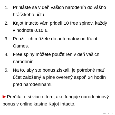
Prihláste sa v deň vašich narodenín do vášho
hráčskeho účtu.
Kajot Intacto vám pridelí 10 free spinov, každý
v hodnote 0,10 €.
Použiť ich môžete do automatov od Kajot
Games.
Free spiny môžete použiť len v deň vašich
narodenín.
Na to, aby ste bonus získali, je potrebné mať
účet založený a plne overený aspoň 24 hodín
pred narodeninami.
Prečítajte si viac o tom, ako funguje narodeninový
bonus v
online kasíne Kajot Intacto
.