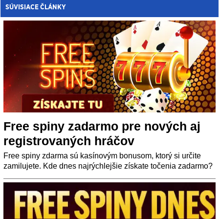
SÚVISIACE ČLÁNKY
Free spiny zadarmo pre nových aj
registrovaných hráčov
Free spiny zdarma sú kasínovým bonusom, ktorý si určite
zamilujete. Kde dnes najrýchlejšie získate točenia zadarmo?