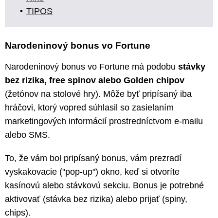
TIPOS
Narodeninový bonus vo Fortune
Narodeninový bonus vo Fortune má podobu
stávky
bez rizika, free spinov alebo Golden chipov
(žetónov na stolové hry). Môže byť pripísaný iba
hráčovi, ktorý vopred súhlasil so zasielaním
marketingových informácií prostredníctvom e-mailu
alebo SMS.
To, že vám bol pripísaný bonus, vám prezradí
vyskakovacie ("pop-up") okno, keď si otvoríte
kasínovú alebo stávkovú sekciu. Bonus je potrebné
aktivovať (stávka bez rizika) alebo prijať (spiny,
chips).