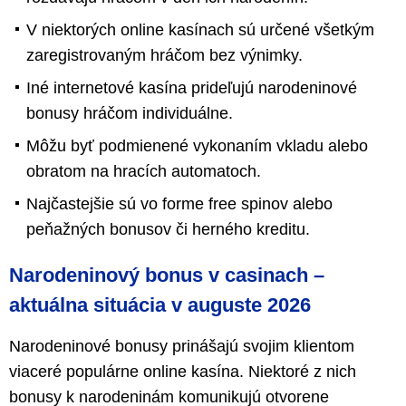
V niektorých online kasínach sú určené všetkým
zaregistrovaným hráčom bez výnimky.
Iné internetové kasína prideľujú narodeninové
bonusy hráčom individuálne.
Môžu byť podmienené vykonaním vkladu alebo
obratom na hracích automatoch.
Najčastejšie sú vo forme free spinov alebo
peňažných bonusov či herného kreditu.
Narodeninový bonus v casinach –
aktuálna situácia v auguste 2026
Narodeninové bonusy prinášajú svojim klientom
viaceré populárne online kasína. Niektoré z nich
bonusy k narodeninám komunikujú otvorene