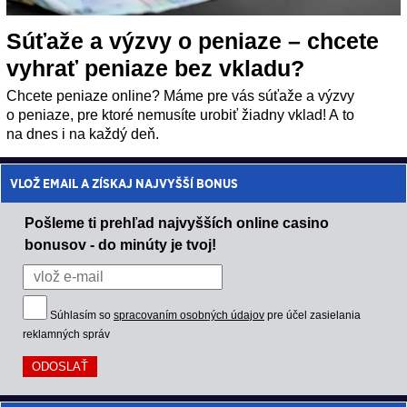
Súťaže a výzvy o peniaze – chcete
vyhrať peniaze bez vkladu?
Chcete peniaze online? Máme pre vás súťaže a výzvy
o peniaze, pre ktoré nemusíte urobiť žiadny vklad! A to
na dnes i na každý deň.
VLOŽ EMAIL A ZÍSKAJ NAJVYŠŠÍ BONUS
Pošleme ti prehľad najvyšších online casino
bonusov - do minúty je tvoj!
Súhlasím so
spracovaním osobných údajov
pre účel zasielania
reklamných správ