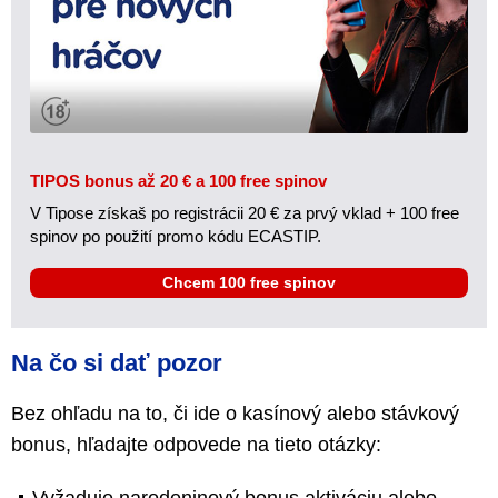
TIPOS bonus až 20 € a 100 free spinov
V Tipose získaš po registrácii 20 € za prvý vklad + 100 free
spinov po použití promo kódu ECASTIP.
Chcem 100 free spinov
Na čo si dať pozor
Bez ohľadu na to, či ide o kasínový alebo stávkový
bonus, hľadajte odpovede na tieto otázky: