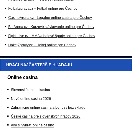
FotbalZpravy.cz – Futbal online pre Čechov
CasinoArena.cz - Legálne online casina pre Čechov
BetArena.cz - Kurzové stávkovanie online pre Čechov
Fight-Live.cz - MMA a bojové športy online pre Čechov
HokejZpravy.cz – Hokej online pre Čechov
HRÁČI NAJČASTEJŠIE HĽADAJÚ
Online casina
Slovenské online kasína
Nové online casina 2026
Zahraničné online casina a bonusy bez vkladu
České casina pre slovenských hráčov 2026
Ako si vybrať online casino