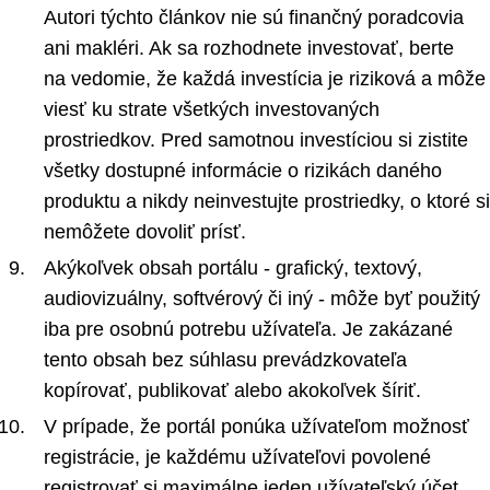
Autori týchto článkov nie sú finančný poradcovia
ani makléri. Ak sa rozhodnete investovať, berte
na vedomie, že každá investícia je riziková a môže
viesť ku strate všetkých investovaných
prostriedkov. Pred samotnou investíciou si zistite
všetky dostupné informácie o rizikách daného
produktu a nikdy neinvestujte prostriedky, o ktoré si
nemôžete dovoliť prísť.
Akýkoľvek obsah portálu - grafický, textový,
audiovizuálny, softvérový či iný - môže byť použitý
iba pre osobnú potrebu užívateľa. Je zakázané
tento obsah bez súhlasu prevádzkovateľa
kopírovať, publikovať alebo akokoľvek šíriť.
V prípade, že portál ponúka užívateľom možnosť
registrácie, je každému užívateľovi povolené
registrovať si maximálne jeden užívateľský účet.