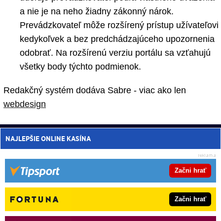
a nie je na neho žiadny zákonný nárok.
Prevádzkovateľ môže rozšírený prístup užívateľovi
kedykoľvek a bez predchádzajúceho upozornenia
odobrať. Na rozšírenú verziu portálu sa vzťahujú
všetky body týchto podmienok.
Redakčný systém dodáva Sabre - viac ako len
webdesign
NAJLEPŠIE ONLINE KASÍNA
Začni hrať
Začni hrať