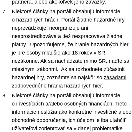
partnera, alebo akékoľvek jeho záväzky.
Niektoré články na portáli obsahujú informácie
o hazardných hrách. Portál žiadne hazardné hry
neprevádzkuje, neorganizuje ani
nesprostredkováva a tiež nespracováva žiadne
platby. Upozorňujeme, že hranie hazardných hier
je pre osoby mladšie ako 18 rokov v SR
nezákonné. Ak sa nachádzate mimo SR, riaďte sa
miestnymi zákonmi. Ak sa rozhodnete zúčastniť
hazardnej hry, zoznámte sa najskôr so
zásadami
zodpovedného hrania hazardných hier
.
Niektoré články na portáli obsahujú informácie
o investíciách a/alebo osobných financiách. Tieto
informácie neslúžia ako konkrétne investičné alebo
obchodné doporučenia, ich účelom je iba uľahčiť
užívateľovi zorientovať sa v danej problematike.