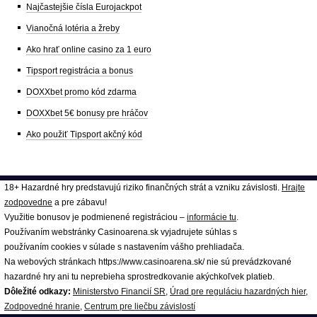
Najčastejšie čísla Eurojackpot
Vianočná lotéria a žreby
Ako hrať online casino za 1 euro
Tipsport registrácia a bonus
DOXXbet promo kód zdarma
DOXXbet 5€ bonusy pre hráčov
Ako použiť Tipsport akčný kód
18+ Hazardné hry predstavujú riziko finančných strát a vzniku závislosti.
Hrajte
zodpovedne
a pre zábavu!
Využitie bonusov je podmienené registráciou –
informácie tu
.
Používaním webstránky Casinoarena.sk vyjadrujete súhlas s
používaním cookies v súlade s nastavením vášho prehliadača.
Na webových stránkach https://www.casinoarena.sk/ nie sú prevádzkované
hazardné hry ani tu neprebieha sprostredkovanie akýchkoľvek platieb.
Dôležité odkazy:
Ministerstvo Financií SR
,
Úrad pre reguláciu hazardných hier
,
Zodpovedné hranie
,
Centrum pre liečbu závislostí