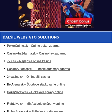
ĎALŠIE WEBY GTO SOLUTIONS
PokerOnline.sk – Online poker zdarma
CasinoHryZdarma.sk – Casino hry zadarmo
777.sk – Najlepšie online kasína
CasinoAutomaty.eu – Hracie automaty zdarma
24casino.sk – Online SK casina
BetArena.sk – Športové stávkovanie online
HokejSpravy.sk – Hokejové správy online
FightLive.sk – MMA a bojové športy online
FutbalSpravy.sk – Futbalový portál online