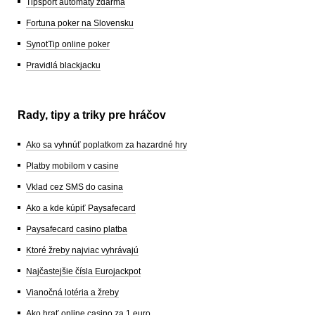
Tipsport automaty zdarma
Fortuna poker na Slovensku
SynotTip online poker
Pravidlá blackjacku
Rady, tipy a triky pre hráčov
Ako sa vyhnúť poplatkom za hazardné hry
Platby mobilom v casine
Vklad cez SMS do casina
Ako a kde kúpiť Paysafecard
Paysafecard casino platba
Ktoré žreby najviac vyhrávajú
Najčastejšie čísla Eurojackpot
Vianočná lotéria a žreby
Ako hrať online casino za 1 euro