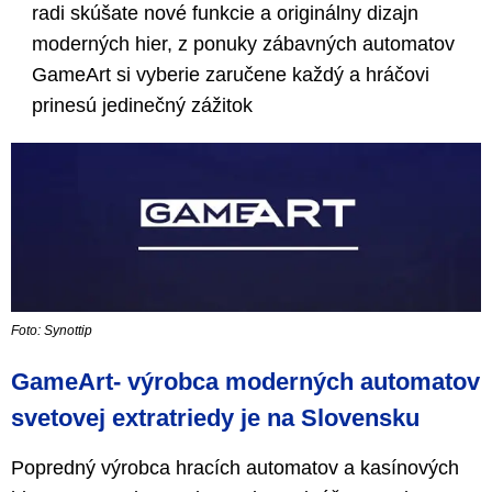
radi skúšate nové funkcie a originálny dizajn
moderných hier, z ponuky zábavných automatov
GameArt si vyberie zaručene každý a hráčovi
prinesú jedinečný zážitok
Foto: Synottip
GameArt- výrobca moderných automatov
svetovej extratriedy je na Slovensku
Popredný výrobca hracích automatov a kasínových