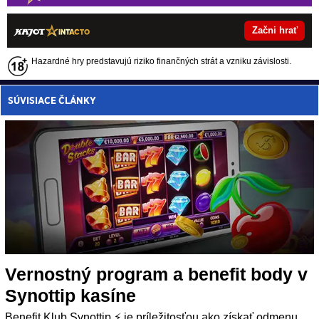
Začni hrať
Hazardné hry predstavujú riziko finančných strát a vzniku závislosti.
SÚVISIACE ČLÁNKY
Vernostný program a benefit body v
Synottip kasíne
Benefit Klub Synottip ⚡ je príležitosťou ako získať odmenu