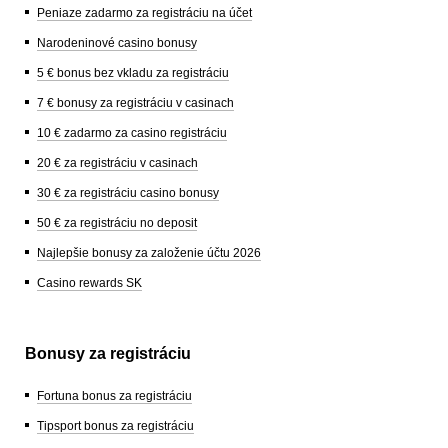
Peniaze zadarmo za registráciu na účet
Narodeninové casino bonusy
5 € bonus bez vkladu za registráciu
7 € bonusy za registráciu v casinach
10 € zadarmo za casino registráciu
20 € za registráciu v casinach
30 € za registráciu casino bonusy
50 € za registráciu no deposit
Najlepšie bonusy za založenie účtu 2026
Casino rewards SK
Bonusy za registráciu
Fortuna bonus za registráciu
Tipsport bonus za registráciu