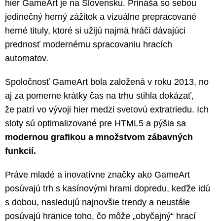
hier GameArt je na Slovensku. Prináša so sebou
jedinečný herný zážitok a vizuálne prepracované
herné tituly, ktoré si užijú najmä hráči dávajúci
prednosť modernému spracovaniu hracích
automatov.
Spoločnosť GameArt bola založená v roku 2013, no
aj za pomerne krátky čas na trhu stihla dokázať,
že patrí vo vývoji hier medzi svetovú extratriedu. Ich
sloty sú optimalizované pre HTML5 a pýšia sa
modernou grafikou a množstvom zábavných
funkcií.
Práve mladé a inovatívne značky ako GameArt
posúvajú trh s kasínovými hrami dopredu, keďže idú
s dobou, nasledujú najnovšie trendy a neustále
posúvajú hranice toho, čo môže „obyčajný“ hrací