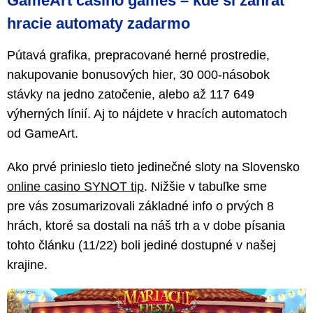
GameArt casino games – kde si zahrať
hracie automaty zadarmo
Pútavá grafika, prepracované herné prostredie,
nakupovanie bonusových hier, 30 000-násobok
stávky na jedno zatočenie, alebo až 117 649
výherných línií. Aj to nájdete v hracích automatoch
od GameArt.
Ako prvé prinieslo tieto jedinečné sloty na Slovensko
online casino SYNOT tip
. Nižšie v tabuľke sme
pre vás zosumarizovali základné info o prvých 8
hrách, ktoré sa dostali na náš trh a v dobe písania
tohto článku (11/22) boli jediné dostupné v našej
krajine.