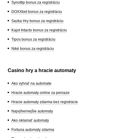
Synottip bonus za registráciu
DOXXbet bonus za registráciu
Sazka Hry bonus za registráciu
Kajot Intacto bonus za registráciu
Tipos bonus za registráciu
Niké bonus za registráciu
Casino hry a hracie automaty
Ako vyhrať na automate
Hracie automaty online za peniaze
Hracie automaty zdarma bez registrácie
Najvýhernejšie automaty
Ako oklamať automaty
Fortuna automaty zdarma