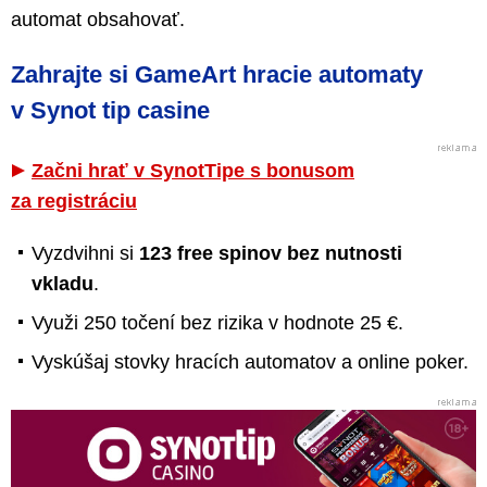
automat obsahovať.
Zahrajte si GameArt hracie automaty
v Synot tip casine
Začni hrať v SynotTipe s bonusom
za registráciu
Vyzdvihni si
123 free spinov bez nutnosti
vkladu
.
Využi 250 točení bez rizika v hodnote 25 €.
Vyskúšaj stovky hracích automatov a online poker.