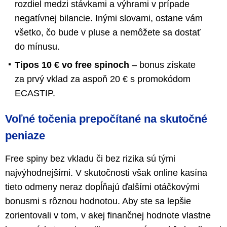
rozdiel medzi stávkami a výhrami v prípade
negatívnej bilancie. Inými slovami, ostane vám
všetko, čo bude v pluse a nemôžete sa dostať
do mínusu.
Tipos 10 € vo free spinoch
– bonus získate
za prvý vklad za aspoň 20 € s promokódom
ECASTIP.
Voľné točenia prepočítané na skutočné
peniaze
Free spiny bez vkladu či bez rizika sú tými
najvýhodnejšími. V skutočnosti však online kasína
tieto odmeny neraz dopĺňajú ďalšími otáčkovými
bonusmi s rôznou hodnotou. Aby ste sa lepšie
zorientovali v tom, v akej finančnej hodnote vlastne