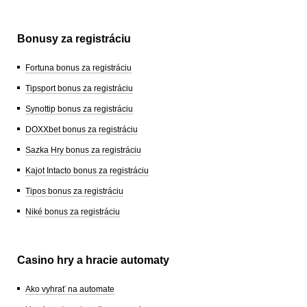
Bonusy za registráciu
Fortuna bonus za registráciu
Tipsport bonus za registráciu
Synottip bonus za registráciu
DOXXbet bonus za registráciu
Sazka Hry bonus za registráciu
Kajot Intacto bonus za registráciu
Tipos bonus za registráciu
Niké bonus za registráciu
Casino hry a hracie automaty
Ako vyhrať na automate