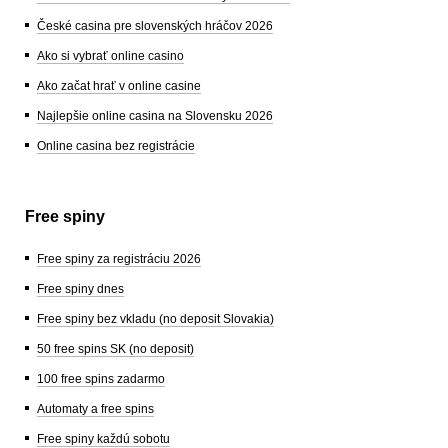
České casina pre slovenských hráčov 2026
Ako si vybrať online casino
Ako začat hrať v online casine
Najlepšie online casina na Slovensku 2026
Online casina bez registrácie
Free spiny
Free spiny za registráciu 2026
Free spiny dnes
Free spiny bez vkladu (no deposit Slovakia)
50 free spins SK (no deposit)
100 free spins zadarmo
Automaty a free spins
Free spiny každú sobotu