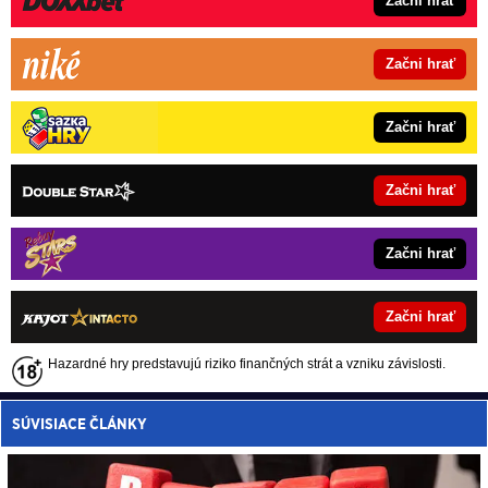
Začni hrať
Začni hrať
Začni hrať
Začni hrať
Začni hrať
Začni hrať
Hazardné hry predstavujú riziko finančných strát a vzniku závislosti.
SÚVISIACE ČLÁNKY