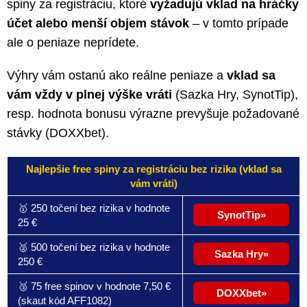
spiny za registráciu, ktoré
vyžadujú vklad na hráčky
účet alebo menší objem stávok
– v tomto prípade
ale o peniaze neprídete.
Výhry vám ostanú ako reálne peniaze a
vklad sa
vám vždy v plnej výške vráti
(Sazka Hry, SynotTip),
resp. hodnota bonusu výrazne prevyšuje požadované
stávky (DOXXbet).
Najlepšie free spiny za registráciu bez rizika (vklad sa
vám vráti)
🥇 250 točení bez rizika v hodnote
SynotTip
25 €
🥈 500 točení bez rizika v hodnote
Sazka Hry
250 €
🥉 75 free spinov v hodnote 7,50 €
DOXXbet
(skaut kód AFF1082)