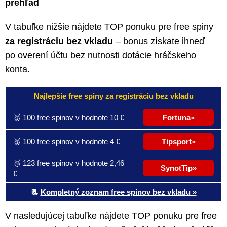
prehľad
V tabuľke nižšie nájdete TOP ponuku pre free spiny
za registráciu bez vkladu
– bonus získate ihneď
po overení účtu bez nutnosti dotácie hráčskeho
konta.
Najlepšie free spiny za registráciu bez vkladu
🥇 100 free spinov v hodnote 10 €
Fortuna
🥈 100 free spinov v hodnote 4 €
Tipsport
🥉 123 free spinov v hodnote 2,46
SynotTip
€
📃
Kompletný zoznam free spinov bez vkladu »
V nasledujúcej tabuľke nájdete TOP ponuku pre free