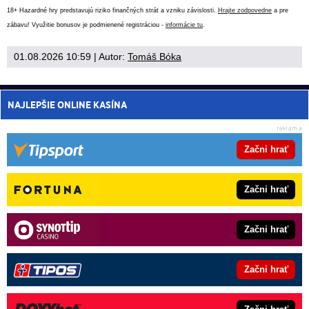
18+ Hazardné hry predstavujú riziko finančných strát a vzniku závislosti.
Hrajte zodpovedne
a pre
zábavu! Využitie bonusov je podmienené registráciou -
informácie tu
.
01.08.2026 10:59
| Autor:
Tomáš Bóka
NAJLEPŠIE ONLINE KASÍNA
Začni hrať
Začni hrať
Začni hrať
Začni hrať