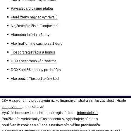
Paysafecard casino platba
Ktoré žreby najviac vyhrávajú
Najčastejšie čísla Eurojackpot
Vianočná lotéria a žreby
Ako hrať online casino za 1 euro
Tipsport registrácia a bonus
DOXXbet promo kód zdarma
DOXXbet 5€ bonusy pre hráčov
Ako použiť Tipsport akčný kód
18+ Hazardné hry predstavujú riziko finančných strát a vzniku závislosti.
Hrajte
zodpovedne
a pre zábavu!
Využitie bonusov je podmienené registráciou –
informácie tu
.
Používaním webstránky Casinoarena.sk vyjadrujete súhlas s
používaním cookies v súlade s nastavením vášho prehliadača.