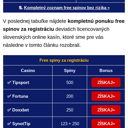
📃
Kompletný zoznam free spinov bez rizika »
V poslednej tabuľke nájdete
kompletnú ponuku free
spinov za registráciu
deviatich licencovaných
slovenských online kasín, ktoré sme pre vás
následne v tomto článku rozobrali.
Free spiny za registráciu
Casino
Spiny
Bonus
✅ Tipsport
500
ZÍSKAJ
✅ Fortuna
200
ZÍSKAJ
✅ Doxxbet
250
ZÍSKAJ
✅ SynotTip
123 + 250
ZÍSKAJ