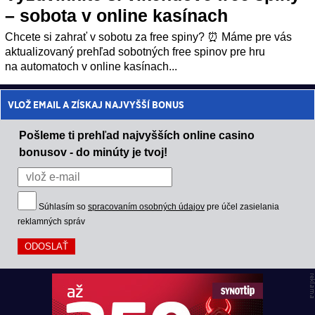
– sobota v online kasínach
Chcete si zahrať v sobotu za free spiny? ⏰ Máme pre vás
aktualizovaný prehľad sobotných free spinov pre hru
na automatoch v online kasínach...
VLOŽ EMAIL A ZÍSKAJ NAJVYŠŠÍ BONUS
Pošleme ti prehľad najvyšších online casino
bonusov - do minúty je tvoj!
Súhlasím so
spracovaním osobných údajov
pre účel zasielania
reklamných správ