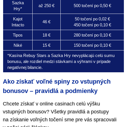
Sazka
až 250 €
500 točení po 0,50 €
Hry*
Kajot
50 točení po 0,02 €
46 €
Intacto
450 točení po 0,10 €
Tipos
18 €
280 točení po 0,10 €
Niké
15 €
150 točení po 0,10 €
*Kasína Rebuy Stars a Sazka Hry nevyplácajú celú sumu
bonusu, ale rozdiel medzi stávkami a výhrami v prípade
negatívnej bilancie.
Ako získať voľné spiny zo vstupných
bonusov – pravidlá a podmienky
Chcete získať v online casinach celú výšku
vstupných bonusov? Všetky pravidlá a postupy
na získanie voľných točení sme pre vás spracovali