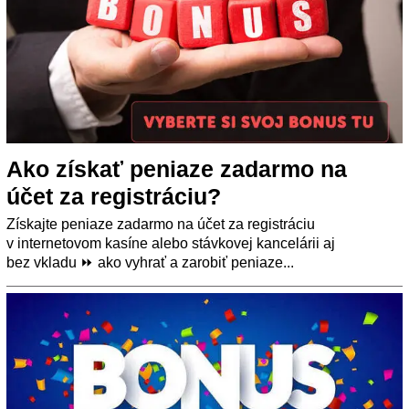
Ako získať peniaze zadarmo na
účet za registráciu?
Získajte peniaze zadarmo na účet za registráciu
v internetovom kasíne alebo stávkovej kancelárii aj
bez vkladu ⏩ ako vyhrať a zarobiť peniaze...