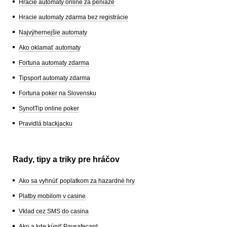
Hracie automaty online za peniaze
Hracie automaty zdarma bez registrácie
Najvýhernejšie automaty
Ako oklamať automaty
Fortuna automaty zdarma
Tipsport automaty zdarma
Fortuna poker na Slovensku
SynotTip online poker
Pravidlá blackjacku
Rady, tipy a triky pre hráčov
Ako sa vyhnúť poplatkom za hazardné hry
Platby mobilom v casine
Vklad cez SMS do casina
Ako a kde kúpiť Paysafecard