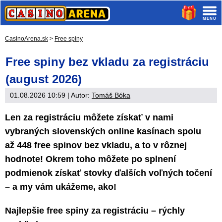
CasinoArena.sk
>
Free spiny
Free spiny bez vkladu za registráciu
(august 2026)
01.08.2026 10:59
| Autor:
Tomáš Bóka
Len za registráciu môžete získať v nami
vybraných slovenských online kasínach spolu
až 448 free spinov bez vkladu, a to v rôznej
hodnote! Okrem toho môžete po splnení
podmienok získať stovky ďalších voľných točení
– a my vám ukážeme, ako!
Najlepšie free spiny za registráciu – rýchly