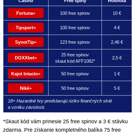
Casino
Free spiny
Hodnota
Fortuna
100 free spinov
10 €
Tipsport
100 free spinov
4 €
SynotTip
123 free spinov
2,46 €
25 free spinov
DOXXbet
2,5 €
skaut kód AFF1082*
Kajot Intacto
50 free spinov
1 €
Niké
50 free spinov
5 €
18+ Hazardné hry predstavujú riziko finančných strát
a vzniku závislosti.
*Skaut kód vám prinesie 25 free spinov a 3 € stávku
zdarma. Pre získanie kompletného balíka 75 free