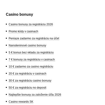
Casino bonusy
Casino bonusy za registráciu 2026
Promo kódy v casinach
Peniaze zadarmo za registráciu na účet
Narodeninové casino bonusy
5 € bonus bez vkladu za registráciu
7 € bonusy za registráciu v casinach
10 € zadarmo za casino registráciu
20 € za registráciu v casinach
30 € za registráciu casino bonusy
50 € za registráciu no deposit
Najlepšie bonusy za založenie účtu 2026
Casino rewards SK