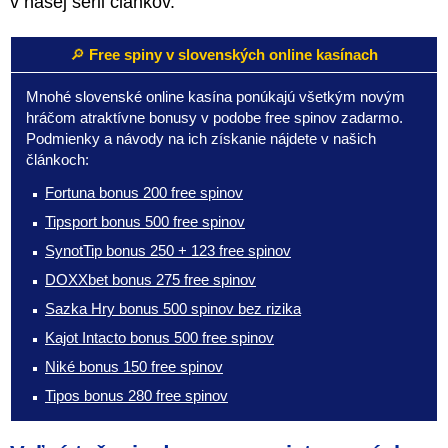
v našej sérii článkov.
🔎
Free spiny v slovenských online kasínach
Mnohé slovenské online kasína ponúkajú všetkým novým
hráčom atraktívne bonusy v podobe free spinov zadarmo.
Podmienky a návody na ich získanie nájdete v našich
článkoch:
Fortuna bonus 200 free spinov
Tipsport bonus 500 free spinov
SynotTip bonus 250 + 123 free spinov
DOXXbet bonus 275 free spinov
Sazka Hry bonus 500 spinov bez rizika
Kajot Intacto bonus 500 free spinov
Niké bonus 150 free spinov
Tipos bonus 280 free spinov