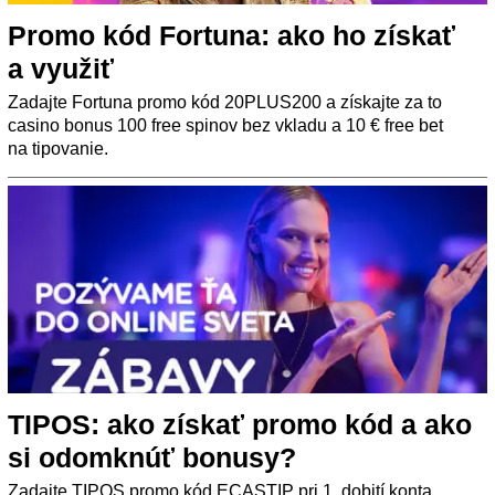
Promo kód Fortuna: ako ho získať
a využiť
Zadajte Fortuna promo kód 20PLUS200 a získajte za to
casino bonus 100 free spinov bez vkladu a 10 € free bet
na tipovanie.
TIPOS: ako získať promo kód a ako
si odomknúť bonusy?
Zadajte TIPOS promo kód ECASTIP pri 1. dobití konta