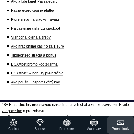
Ako a kde kúpiť Paysafecard
Paysafecard casino platba
Ktoré žreby najviac vyhrávajú
Najčastejšie čísla Eurojackpot
Vianočná lotéria a žreby
Ako hrať online casino za 1 euro
Tipsport registrácia a bonus
DOXXbet promo kód zdarma
DOXXbet 5€ bonusy pre hráčov
Ako použiť Tipsport akčný kód
18+ Hazardné hry predstavujú riziko finančných strát a vzniku závislosti.
Hrajte
zodpovedne
a pre zábavu!
Využitie bonusov je podmienené registráciou –
informácie tu
.
Používaním webstránky Casinoarena.sk vyjadrujete súhlas s
Casina
Bonusy
Free spiny
Automaty
Promo kódy
používaním cookies v súlade s nastavením vášho prehliadača.