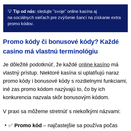
💡
Tip od nás:
sledujte "svoje" online kasína aj
na sociálnych sieťach pre zvýšenie šancí na získanie extra
promo kódov.
Promo kódy či bonusové kódy? Každé
casino má vlastnú terminológiu
Je dôležité podotknúť, že každé
online kasíno
má
vlastný prístup. Niektoré kasína si uplatňujú naraz
promo kódy i bonusové kódy s rozdielnymi funkciami,
iné zas promo kódom nazývajú to, čo by ich
konkurencia nazvala skôr bonusovým kódom.
V praxi sa môžeme stretnúť s niekoľkými názvami:
✅
Promo kód
– najčastejšie sa používa počas