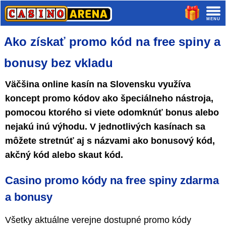
Ako získať promo kód na free spiny a
bonusy bez vkladu
Väčšina online kasín na Slovensku využíva
koncept promo kódov ako špeciálneho nástroja,
pomocou ktorého si viete odomknúť bonus alebo
nejakú inú výhodu. V jednotlivých kasínach sa
môžete stretnúť aj s názvami ako bonusový kód,
akčný kód alebo skaut kód.
Casino promo kódy na free spiny zdarma
a bonusy
Všetky aktuálne verejne dostupné promo kódy