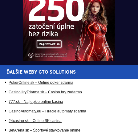
ĎALŠIE WEBY GTO SOLUTIONS
PokerOnline.sk – Online poker zdarma
CasinoHryZdarma.sk – Casino hry zadarmo
777.sk – Najlepšie online kasína
CasinoAutomaty.eu – Hracie automaty zdarma
24casino.sk – Online SK casina
BetArena.sk – Športové stávkovanie online