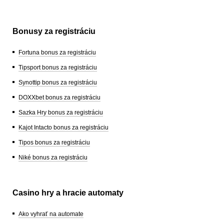
Bonusy za registráciu
Fortuna bonus za registráciu
Tipsport bonus za registráciu
Synottip bonus za registráciu
DOXXbet bonus za registráciu
Sazka Hry bonus za registráciu
Kajot Intacto bonus za registráciu
Tipos bonus za registráciu
Niké bonus za registráciu
Casino hry a hracie automaty
Ako vyhrať na automate