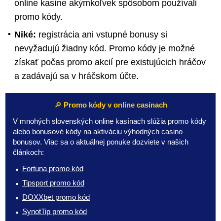
online kasíne akýmkoľvek spôsobom používali
promo kódy.
Niké:
registrácia ani vstupné bonusy si
nevyžadujú žiadny kód. Promo kódy je možné
získať počas promo akcií pre existujúcich hráčov
a zadávajú sa v hráčskom účte.
🔎
Promo kódy v online casinach
V mnohých slovenských online kasínach slúžia promo kódy
alebo bonusové kódy na aktiváciu výhodných casino
bonusov. Viac sa o aktuálnej ponuke dozviete v našich
článkoch:
Fortuna promo kód
Tipsport promo kód
DOXXbet promo kód
SynotTip promo kód