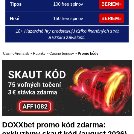
Tipos
100 free spinov
BERIEM
Niké
150 free spinov
BERIEM
18+ Hazardné hry predstavujú riziko finančných strát
a vzniku závislosti.
CasinoArena.sk
>
Rubriky
>
Casino bonusy
>
Promo kódy
DOXXbet promo kód zdarma:
exkluzívny skaut kód (august 2026)