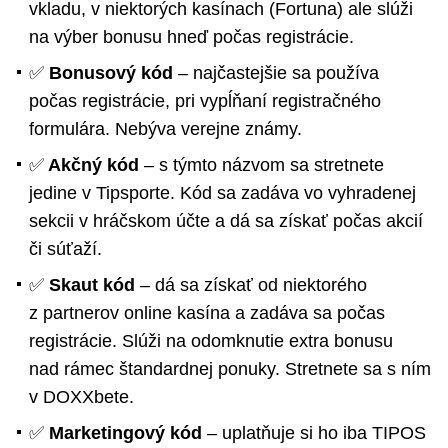
vkladu, v niektorých kasínach (Fortuna) ale slúži
na výber bonusu hneď počas registrácie.
✅
Bonusový kód
– najčastejšie sa používa
počas registrácie, pri vypĺňaní registračného
formulára. Nebýva verejne známy.
✅
Akčný kód
– s týmto názvom sa stretnete
jedine v Tipsporte. Kód sa zadáva vo vyhradenej
sekcii v hráčskom účte a dá sa získať počas akcií
či súťaží.
✅
Skaut kód
– dá sa získať od niektorého
z partnerov online kasína a zadáva sa počas
registrácie. Slúži na odomknutie extra bonusu
nad rámec štandardnej ponuky. Stretnete sa s ním
v DOXXbete.
✅
Marketingový kód
– uplatňuje si ho iba TIPOS