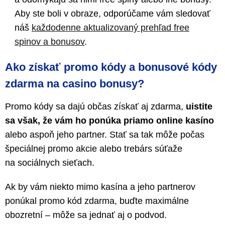
Aby ste boli v obraze, odporúčame vám sledovať
náš
každodenne aktualizovaný prehľad free
spinov a bonusov
.
Ako získať promo kódy a bonusové kódy
zdarma na casino bonusy?
Promo kódy sa dajú občas získať aj zdarma,
uistite
sa však, že vám ho ponúka priamo online kasíno
alebo aspoň jeho partner. Stať sa tak môže počas
špeciálnej promo akcie alebo trebárs súťaže
na sociálnych sieťach.
Ak by vám niekto mimo kasína a jeho partnerov
ponúkal promo kód zdarma, buďte maximálne
obozretní – môže sa jednať aj o podvod.