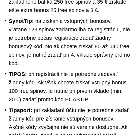
základného balíka 250 free spinov a 35 € získate
ešte extra bonus 25 free spinov a 3 €.
SynotTip:
na získanie vstupných bonusov,
vrátane 123 spinov zadarmo iba za registráciu, nie
je potrebné počas registrácie zadať žiadny
bonusový kód. No ak chcete získať 80 až 640 free
spinov, je nutné zadať pri 4. vklade správny promo
kód.
TIPOS:
pri registrácii nie je potrebné zadávať
žiadny kód. Ak však chcete získať vstupný bonus
100 free spinov, je nutné pri prvom vklade (min.
20 €) zadať promo kód ECASTIP.
Tipsport:
pri zakladaní účtu nie je potrebné zadať
žiadny kód pre získanie vstupných bonusov.
Akčné kódy zvyčajne nie sú verejne dostupné. Ak