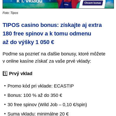
Foto: Tipos
TIPOS casino bonus: získajte aj extra
180 free spinov a k tomu odmenu
až do výšky 1 050 €
Poďme sa pozrieť na ďalšie bonusy, ktoré môžete
v online kasíne získať za vaše prvé vklady:
1️⃣
Prvý vklad
Promo kód pri vklade: ECASTIP
Bonus: 100 % až do 350 €
30 free spinov (Wild Job – 0,10 €/spin)
Suma vkladu: minimálne 20 €