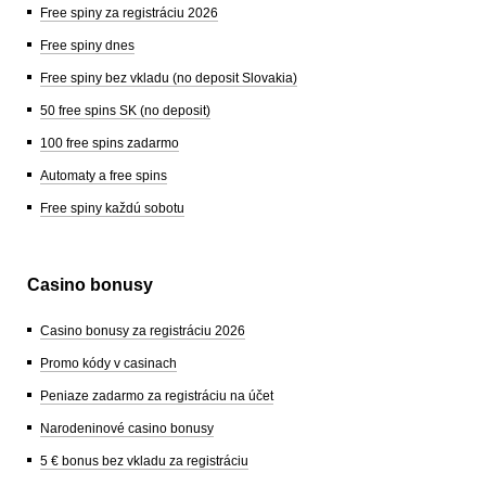
Free spiny za registráciu 2026
Free spiny dnes
Free spiny bez vkladu (no deposit Slovakia)
50 free spins SK (no deposit)
100 free spins zadarmo
Automaty a free spins
Free spiny každú sobotu
Casino bonusy
Casino bonusy za registráciu 2026
Promo kódy v casinach
Peniaze zadarmo za registráciu na účet
Narodeninové casino bonusy
5 € bonus bez vkladu za registráciu