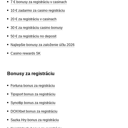
7 € bonusy za registráciu v casinach
10 € zadarmo za casino registráciu
20 € za registráciu v casinach
30 € za registráciu casino bonusy
50 € za registráciu no deposit
Najlepšie bonusy za založenie účtu 2026
Casino rewards SK
Bonusy za registráciu
Fortuna bonus za registráciu
Tipsport bonus za registráciu
Synottip bonus za registráciu
DOXXbet bonus za registráciu
Sazka Hry bonus za registráciu