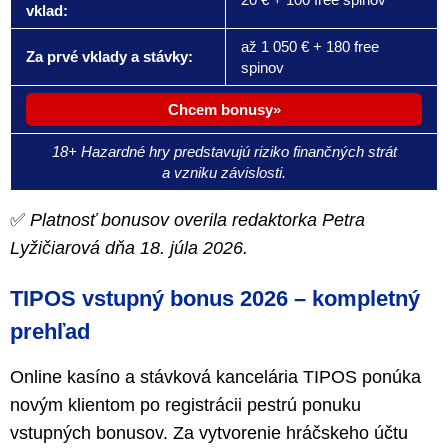
vklad:
až 1 050 € + 180 free
Za prvé vklady a stávky:
spinov
Chcem bonusy
18+ Hazardné hry predstavujú riziko finančných strát
a vzniku závislosti.
✅
Platnosť bonusov overila redaktorka Petra
Lyžičiarová dňa 18. júla 2026.
TIPOS vstupný bonus 2026 – kompletný
prehľad
Online kasíno a stávková kancelária TIPOS ponúka
novým klientom po registrácii pestrú ponuku
vstupných bonusov. Za vytvorenie hráčskeho účtu