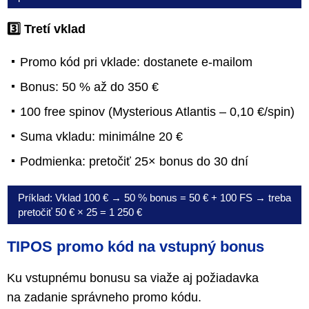
3️⃣ Tretí vklad
Promo kód pri vklade: dostanete e-mailom
Bonus: 50 % až do 350 €
100 free spinov (Mysterious Atlantis – 0,10 €/spin)
Suma vkladu: minimálne 20 €
Podmienka: pretočiť 25× bonus do 30 dní
Príklad: Vklad 100 € → 50 % bonus = 50 € + 100 FS → treba
pretočiť 50 € × 25 = 1 250 €
TIPOS promo kód na vstupný bonus
Ku vstupnému bonusu sa viaže aj požiadavka
na zadanie správneho promo kódu.