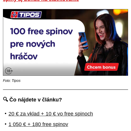
Foto: Tipos
🔍 Čo nájdete v článku?
20 € za vklad + 10 € vo free spinoch
1 050 € + 180 free spinov