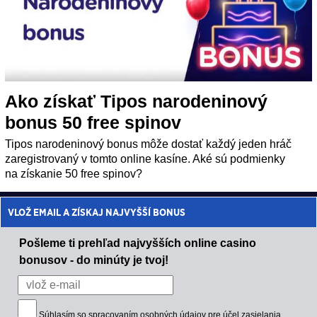
Ako získať Tipos narodeninový
bonus 50 free spinov
Tipos narodeninový bonus môže dostať každý jeden hráč
zaregistrovaný v tomto online kasíne. Aké sú podmienky
na získanie 50 free spinov?
VLOŽ EMAIL A ZÍSKAJ NAJVYŠŠÍ BONUS
Pošleme ti prehľad najvyšších online casino
bonusov - do minúty je tvoj!
Súhlasím so
spracovaním osobných údajov
pre účel zasielania