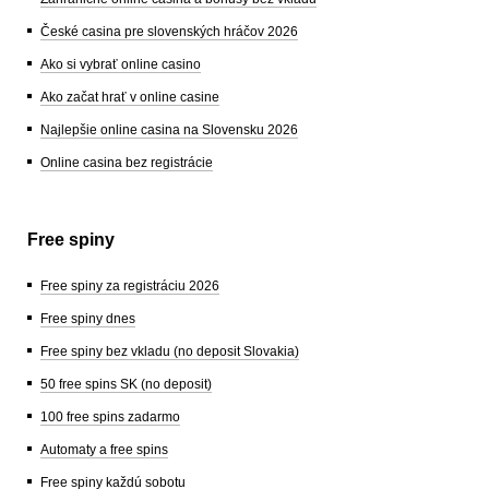
České casina pre slovenských hráčov 2026
Ako si vybrať online casino
Ako začat hrať v online casine
Najlepšie online casina na Slovensku 2026
Online casina bez registrácie
Free spiny
Free spiny za registráciu 2026
Free spiny dnes
Free spiny bez vkladu (no deposit Slovakia)
50 free spins SK (no deposit)
100 free spins zadarmo
Automaty a free spins
Free spiny každú sobotu