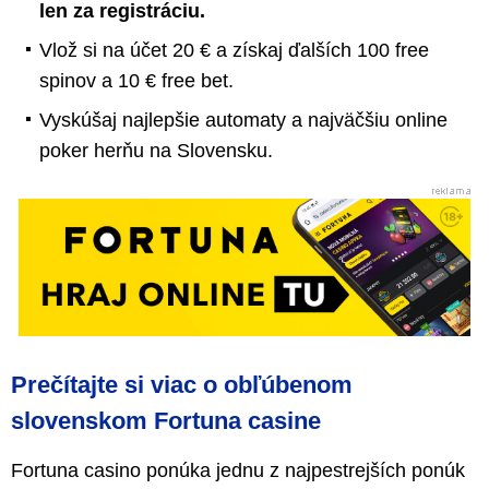
len za registráciu.
Vlož si na účet 20 € a získaj ďalších 100 free
spinov a 10 € free bet.
Vyskúšaj najlepšie automaty a najväčšiu online
poker herňu na Slovensku.
Prečítajte si viac o obľúbenom
slovenskom Fortuna casine
Fortuna casino ponúka jednu z najpestrejších ponúk