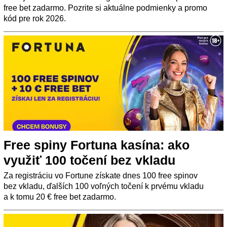
free bet zadarmo. Pozrite si aktuálne podmienky a promo
kód pre rok 2026.
Free spiny Fortuna kasína: ako
využiť 100 točení bez vkladu
Za registráciu vo Fortune získate dnes 100 free spinov
bez vkladu, ďalších 100 voľných točení k prvému vkladu
a k tomu 20 € free bet zadarmo.