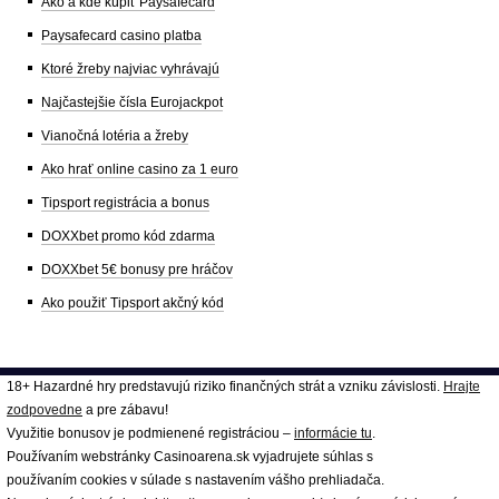
Ako a kde kúpiť Paysafecard
Paysafecard casino platba
Ktoré žreby najviac vyhrávajú
Najčastejšie čísla Eurojackpot
Vianočná lotéria a žreby
Ako hrať online casino za 1 euro
Tipsport registrácia a bonus
DOXXbet promo kód zdarma
DOXXbet 5€ bonusy pre hráčov
Ako použiť Tipsport akčný kód
18+ Hazardné hry predstavujú riziko finančných strát a vzniku závislosti.
Hrajte
zodpovedne
a pre zábavu!
Využitie bonusov je podmienené registráciou –
informácie tu
.
Používaním webstránky Casinoarena.sk vyjadrujete súhlas s
používaním cookies v súlade s nastavením vášho prehliadača.