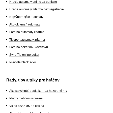
Hracie automaty online za peniaze
Hracie automaty zdarma bez registrácie
Najvýhernejšie automaty
Ako oklamať automaty
Fortuna automaty zdarma
Tipsport automaty zdarma
Fortuna poker na Slovensku
SynotTip online poker
Pravidlá blackjacku
Rady, tipy a triky pre hráčov
Ako sa vyhnúť poplatkom za hazardné hry
Platby mobilom v casine
Vklad cez SMS do casina