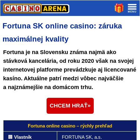
Fortuna SK online casino: záruka
maximálnej kvality
Fortuna je na Slovensku známa najmä ako
stávková kancelária, od roku 2020 však na svojej
internetovej platforme prevádzkuje aj licencované
kasíno. Aktuálne patrí medzi vôbec najväčšie
a najznámejšie na domácom trhu.
CHCEM HRAŤ
Fortuna online casino – rýchly prehľad
🏢
Vlastník
FORTUNA SK, a.s.