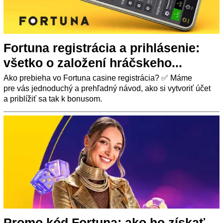
Fortuna registrácia a prihlásenie:
všetko o založení hráčskeho...
Ako prebieha vo Fortuna casine registrácia? ✅ Máme
pre vás jednoduchý a prehľadný návod, ako si vytvoriť účet
a priblížiť sa tak k bonusom.
Promo kód Fortuna: ako ho získať