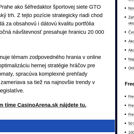
rahe ako šéfredaktor športovej siete GTO
Nov
ý trh. Z tejto pozície strategicky riadi chod
Zah
 za obsahovú i dátovú kvalitu portfólia
vkl
očná návštevnosť presahuje hranicu 20 000
Čes
Ako
Ako
nuje témam zodpovedného hrania v online
Naj
optimalizáciu hernej stratégie hráčov pre
Onl
utomaty, spracúva komplexné prehľady
zameriava sa tiež na najnovšie trendy v
Fre
gislatíve.
Fre
m tíme CasinoArena.sk nájdete tu.
Fre
Fre
50 
100