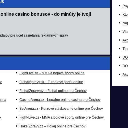
US
Pay
online casino bonusov - do minúty je tvoj!
Kto
Naj
Via
údajov
pre účel zasielania reklamných správ
Ako
Tip
DO
DOX
FightLive.sk – MMA a bojové športy online
Ako
mo
FutbalSpravy.sk – Futbalový portál online
FotbalZpravy.cz – Futbal online pre Čechov
arma
CasinoArena.cz - Legálne online casina pre Čechov
BetArena.cz - Kurzové stávkovanie online pre Čechov
e
Fight-Live.cz - MMA a bojové športy online pre Čechov
HokejZpravy.cz – Hokej online pre Čechov