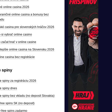
é online casina 2026
raničné online casina a bonusy bez
adu
ké casina pre slovenských hráčov 2026
 si vybrať online casino
 začat hrať v online casine
lepšie online casina na Slovensku 2026
ine casina bez registrácie
e spiny
e spiny za registráciu 2026
e spiny dnes
e spiny bez vkladu (no deposit Slovakia)
free spins SK (no deposit)
 free spins zadarmo