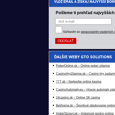
VLOŽ EMAIL A ZÍSKAJ NAJVYŠŠÍ BON
Pošleme ti prehľad najvyšších 
Súhlasím so
spracovaním osobných 
ĎALŠIE WEBY GTO SOLUTIONS
PokerOnline.sk – Online poker zdarma
CasinoHryZdarma.sk – Casino hry zadar
777.sk – Najlepšie online kasína
CasinoAutomaty.eu – Hracie automaty zd
24casino.sk – Online SK casina
BetArena.sk – Športové stávkovanie onlin
HokejSpravy.sk – Hokejové správy online