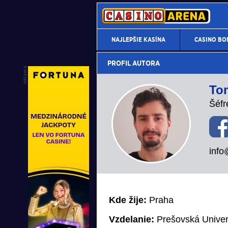
NAJLEPŠIE KASÍNA
CASINO BO
PROFIL AUTORA
To
Šéfr
info
Kde žije:
Praha
Vzdelanie:
Prešovská Univerz