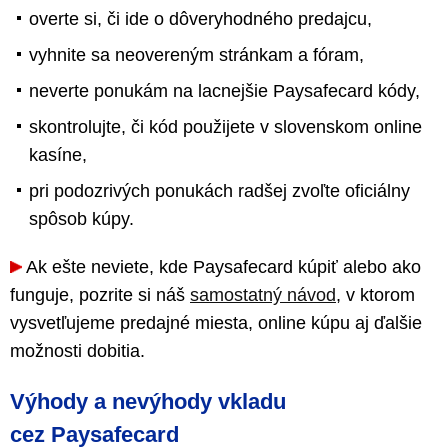
overte si, či ide o dôveryhodného predajcu,
vyhnite sa neovereným stránkam a fóram,
neverte ponukám na lacnejšie Paysafecard kódy,
skontrolujte, či kód použijete v slovenskom online
kasíne,
pri podozrivých ponukách radšej zvoľte oficiálny
spôsob kúpy.
Ak ešte neviete, kde Paysafecard kúpiť alebo ako
funguje, pozrite si náš
samostatný návod
, v ktorom
vysvetľujeme predajné miesta, online kúpu aj ďalšie
možnosti dobitia.
Výhody a nevýhody vkladu
cez Paysafecard