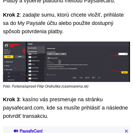
Platby a vyberte platobnú metódu Paysafecard.
Krok 2
: zadajte sumu, ktorú chcete vložiť, prihláste
sa do My Paysafe účtu alebo použite dostupný
spôsob potvrdenia platby.
Foto: Fortuna/upravil Filip Ondruška (casinoarena.sk)
Krok 3
: kasíno vás presmeruje na stránku
paysafecard.com, kde sa musíte prihlásiť a následne
potvrdiť transakciu.