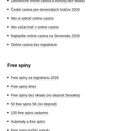
Zahraničné online casina a bonusy bez vkladu
České casina pre slovenských hráčov 2026
Ako si vybrať online casino
Ako začat hrať v online casine
Najlepšie online casina na Slovensku 2026
Online casina bez registrácie
Free spiny
Free spiny za registráciu 2026
Free spiny dnes
Free spiny bez vkladu (no deposit Slovakia)
50 free spins SK (no deposit)
100 free spins zadarmo
Automaty a free spins
Free spiny každú sobotu