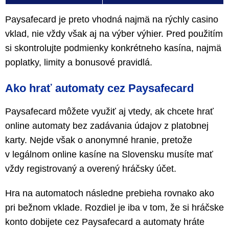
Paysafecard je preto vhodná najmä na rýchly casino
vklad, nie vždy však aj na výber výhier. Pred použitím
si skontrolujte podmienky konkrétneho kasína, najmä
poplatky, limity a bonusové pravidlá.
Ako hrať automaty cez Paysafecard
Paysafecard môžete využiť aj vtedy, ak chcete hrať
online automaty bez zadávania údajov z platobnej
karty. Nejde však o anonymné hranie, pretože
v legálnom online kasíne na Slovensku musíte mať
vždy registrovaný a overený hráčsky účet.
Hra na automatoch následne prebieha rovnako ako
pri bežnom vklade. Rozdiel je iba v tom, že si hráčske
konto dobijete cez Paysafecard a automaty hráte