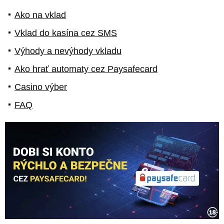
Ako na vklad
Vklad do kasína cez SMS
Výhody a nevýhody vkladu
Ako hrať automaty cez Paysafecard
Casino výber
FAQ