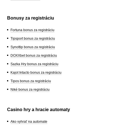
Bonusy za registráciu
Fortuna bonus za registráciu
Tipsport bonus za registráciu
Synottip bonus za registráciu
DOXXbet bonus za registráciu
Sazka Hry bonus za registráciu
Kajot Intacto bonus za registráciu
Tipos bonus za registráciu
Niké bonus za registráciu
Casino hry a hracie automaty
Ako vyhrať na automate