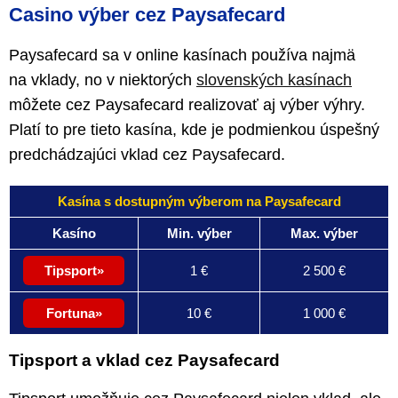
Casino výber cez Paysafecard
Paysafecard sa v online kasínach používa najmä
na vklady, no v niektorých
slovenských kasínach
môžete cez Paysafecard realizovať aj výber výhry.
Platí to pre tieto kasína, kde je podmienkou úspešný
predchádzajúci vklad cez Paysafecard.
Kasína s dostupným výberom na Paysafecard
Kasíno
Min. výber
Max. výber
Tipsport
1 €
2 500 €
Fortuna
10 €
1 000 €
Tipsport a vklad cez Paysafecard