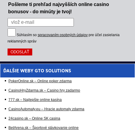
Pošleme ti prehľad najvyšších online casino
bonusov - do minúty je tvoj!
Súhlasím so
spracovaním osobných údajov
pre účel zasielania
reklamných správ
ĎALŠIE WEBY GTO SOLUTIONS
PokerOnline.sk – Online poker zdarma
CasinoHryZdarma.sk – Casino hry zadarmo
777.sk – Najlepšie online kasína
CasinoAutomaty.eu – Hracie automaty zdarma
24casino.sk – Online SK casina
BetArena.sk – Športové stávkovanie online