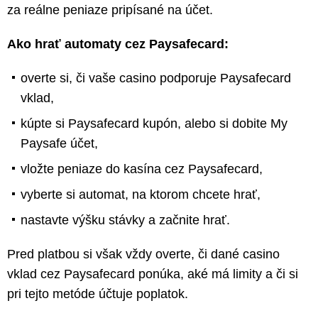
za reálne peniaze pripísané na účet.
Ako hrať automaty cez Paysafecard:
overte si, či vaše casino podporuje Paysafecard
vklad,
kúpte si Paysafecard kupón, alebo si dobite My
Paysafe účet,
vložte peniaze do kasína cez Paysafecard,
vyberte si automat, na ktorom chcete hrať,
nastavte výšku stávky a začnite hrať.
Pred platbou si však vždy overte, či dané casino
vklad cez Paysafecard ponúka, aké má limity a či si
pri tejto metóde účtuje poplatok.