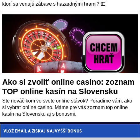
ktorí sa venujú zábave s hazardnými hrami? 💵
Ako si zvoliť online casino: zoznam
TOP online kasín na Slovensku
Ste nováčikom vo svete online stávok? Poradíme vám, ako
si vybrať online casino. Máme pre vás zoznam top online
kasín na Slovensku aj s bonusmi.
VLOŽ EMAIL A ZÍSKAJ NAJVYŠŠÍ BONUS