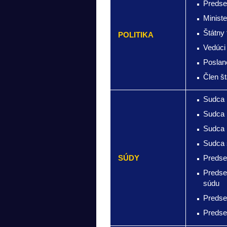
Predse
Ministe
Štátny
POLITIKA
Vedúci
Poslan
Člen št
Sudca 
Sudca 
Sudca 
Sudca 
SÚDY
Predse
Predse
súdu
Predse
Predse