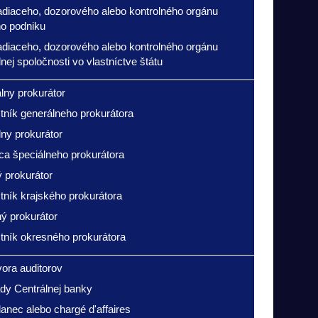
iadiaceho, dozorového alebo kontrolného orgánu
ho podniku
iadiaceho, dozorového alebo kontrolného orgánu
ej spoločnosti vo vlastníctve štátu
lny prokurátor
ník generálneho prokurátora
ny prokurátor
ca špeciálneho prokurátora
 prokurátor
ník krajského prokurátora
ý prokurátor
ník okresného prokurátora
ora auditorov
ady Centrálnej banky
anec alebo chargé d'affaires