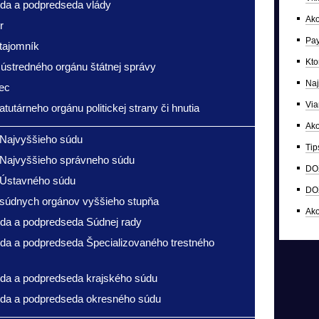
da a podpredseda vlády
Ako
r
Pay
 tajomník
Kto
 ústredného orgánu štátnej správy
Naj
ec
Via
atutárneho orgánu politickej strany či hnutia
Ako
Najvyššieho súdu
Tip
Najvyššieho správneho súdu
DO
Ústavného súdu
DOX
súdnych orgánov vyššieho stupňa
Ako
da a podpredseda Súdnej rady
da a podpredseda Špecializovaného trestného
da a podpredseda krajského súdu
da a podpredseda okresného súdu