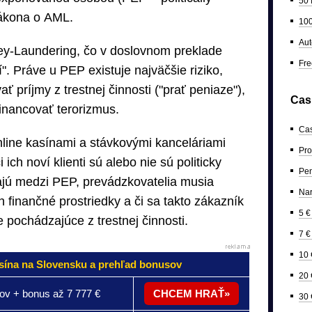
50 
ákona o AML.
100
Aut
ey-Laundering, čo v doslovnom preklade
Fre
". Práve u PEP existuje najväčšie riziko,
ť príjmy z trestnej činnosti ("prať peniaze"),
Cas
inancovať terorizmus.
Cas
online kasínami a stávkovými kanceláriami
Pro
 ich noví klienti sú alebo nie sú politicky
Pen
jú medzi PEP, prevádzkovatelia musia
Nar
h finančné prostriedky a či sa takto zákazník
5 €
 pochádzajúce z trestnej činnosti.
7 €
10 
asína na Slovensku a prehľad bonusov
20 
nov + bonus až 7 777 €
CHCEM HRAŤ
30 