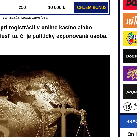
250
10 000 €
CHCEM BONUS
ých strát a vzniku závislosti.
ri registrácii v online kasíne alebo
viesť to, či je politicky exponovaná osoba.
Ha
a 
HRÁČ
Onl