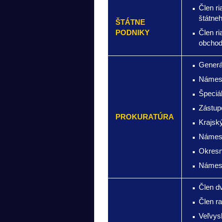
Člen r
štátne
ŠTÁTNE
PODNIKY
Člen r
obchodn
Generá
Námest
Špeciál
Zástup
PROKURATÚRA
Krajský
Námest
Okresn
Námest
Člen dv
Člen r
Veľvysl