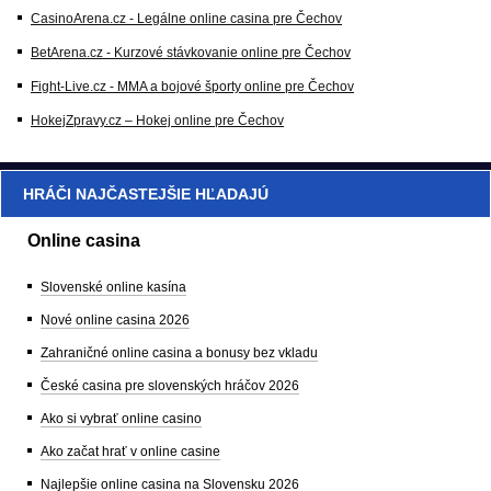
CasinoArena.cz - Legálne online casina pre Čechov
BetArena.cz - Kurzové stávkovanie online pre Čechov
Fight-Live.cz - MMA a bojové športy online pre Čechov
HokejZpravy.cz – Hokej online pre Čechov
HRÁČI NAJČASTEJŠIE HĽADAJÚ
Online casina
Slovenské online kasína
Nové online casina 2026
Zahraničné online casina a bonusy bez vkladu
České casina pre slovenských hráčov 2026
Ako si vybrať online casino
Ako začat hrať v online casine
Najlepšie online casina na Slovensku 2026