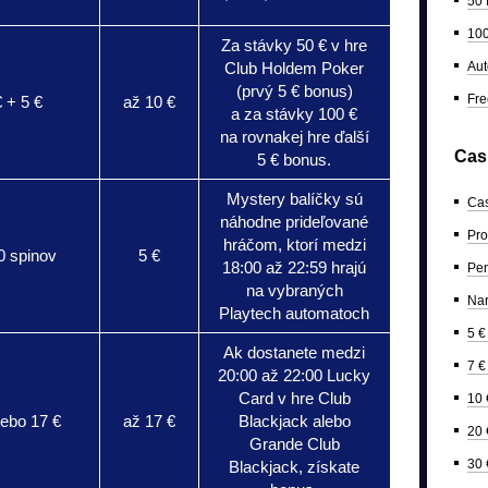
50 
100
Za stávky 50 € v hre
Aut
Club Holdem Poker
(prvý 5 € bonus)
Fre
€ + 5 €
až 10 €
a za stávky 100 €
na rovnakej hre ďalší
Cas
5 € bonus.
Mystery balíčky sú
Cas
náhodne prideľované
Pro
hráčom, ktorí medzi
0 spinov
5 €
18:00 až 22:59 hrajú
Pen
na vybraných
Nar
Playtech automatoch
5 €
Ak dostanete medzi
7 €
20:00 až 22:00 Lucky
Card v hre Club
10 
lebo 17 €
až 17 €
Blackjack alebo
20 
Grande Club
30 
Blackjack, získate