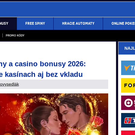
NUSY
FREE SPINY
HRACIE AUTOMATY
ONLINE POKE
PROMO KÓDY
NAJL
iny a casino bonusy 2026:
e kasínach aj bez vkladu
ovysedlák