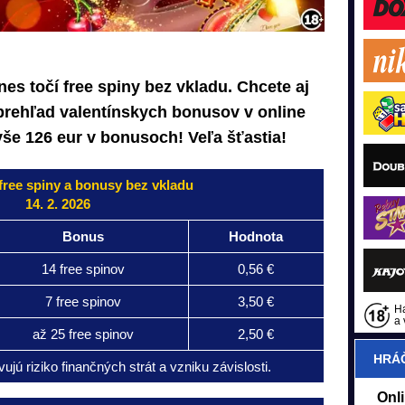
es točí free spiny bez vkladu. Chcete aj
prehľad valentínskych bonusov v online
še 126 eur v bonusoch! Veľa šťastia!
free spiny a bonusy bez vkladu
14. 2. 2026
Bonus
Hodnota
14 free spinov
0,56 €
7 free spinov
3,50 €
Ha
a 
až 25 free spinov
2,50 €
HRÁČ
jú riziko finančných strát a vzniku závislosti.
Onl