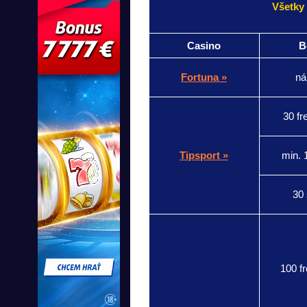
Všetky
Casino
B
Fortuna »
ná
30 fr
Tipsport »
min. 
30 
100 f