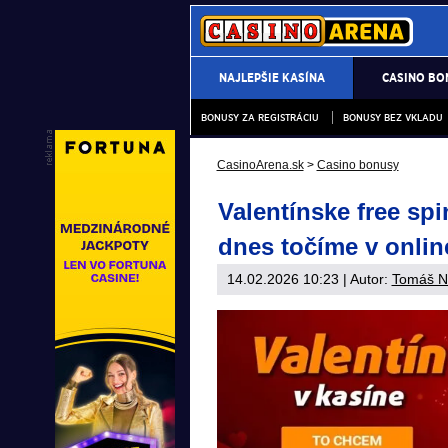
NAJLEPŠIE KASÍNA
CASINO BO
BONUSY ZA REGISTRÁCIU
BONUSY BEZ VKLADU
CasinoArena.sk
>
Casino bonusy
Valentínske free sp
dnes točíme v onlin
14.02.2026 10:23
| Autor:
Tomáš N