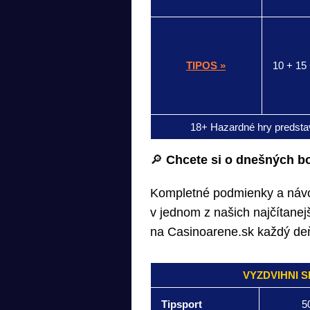
TIPOS »
10 + 15
18+ Hazardné hry predstavu
🔎
Chcete si o dnešných b
Kompletné podmienky a náv
v jednom z našich najčítanejš
na Casinoarene.sk každý de
VYZDVIHNI S
Tipsport
5