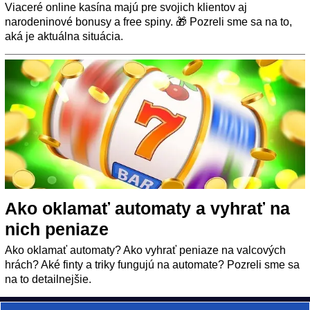
Viaceré online kasína majú pre svojich klientov aj
narodeninové bonusy a free spiny. 🎁 Pozreli sme sa na to,
aká je aktuálna situácia.
Ako oklamať automaty a vyhrať na
nich peniaze
Ako oklamať automaty? Ako vyhrať peniaze na valcových
hrách? Aké finty a triky fungujú na automate? Pozreli sme sa
na to detailnejšie.