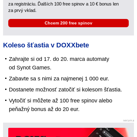
za registráciu. Ďalších 100 free spinov a 10 € bonus len
za prvý vklad.
Chcem 200 free spinov
Koleso šťastia v DOXXbete
Zahrajte si od 17. do 20. marca automaty
od Synot Games.
Zabavte sa s nimi za najmenej 1 000 eur.
Dostanete možnosť zatočiť si kolesom šťastia.
Vytočiť si môžete až 100 free spinov alebo
peňažný bonus až do 20 eur.