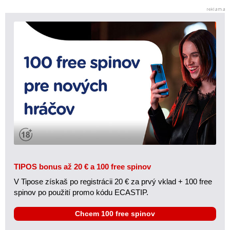
TIPOS bonus až 20 € a 100 free spinov
V Tipose získaš po registrácii 20 € za prvý vklad + 100 free
spinov po použití promo kódu ECASTIP.
Chcem 100 free spinov