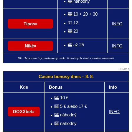
🎰 náhodný
🎰 10 + 20 + 30
💶 12
Tipos
INFO
🎰 20
🎰 až 25
Niké
INFO
18+ Hazardné hry predstavujú riziko finančných strát a vzniku závislosti.
Casino bonusy dnes – 8. 8.
Kde
Bonus
Info
🎰 10 €
🎰 5 € alebo 17 €
DOXXbet
INFO
🎰 náhodný
🎰 náhodný