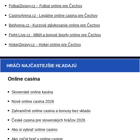
FotbalZpravy.cz – Futbal online pre Čechov
CasinoArena.cz - Legálne online casina pre Čechov
BetArena.cz - Kurzové stávkovanie online pre Čechov
Fight-Live.cz - MMA a bojové športy online pre Čechov
HokejZpravy.cz – Hokej online pre Čechov
HRÁČI NAJČASTEJŠIE HĽADAJÚ
Online casina
Slovenské online kasína
Nové online casina 2026
Zahraničné online casina a bonusy bez vkladu
České casina pre slovenských hráčov 2026
Ako si vybrať online casino
Ako začat hrať v online casine