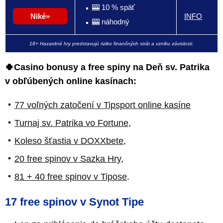
🎰 10 % späť
Niké
INFO
🎰 náhodný
18+ Hazardné hry predstavujú riziko finančných strát a vzniku závislosti.
🍀Casino bonusy a free spiny na Deň sv. Patrika
v obľúbených online kasínach:
77 voľných zatočení v Tipsport online kasíne
Turnaj sv. Patrika vo Fortune
,
Koleso šťastia v DOXXbete
,
20 free spinov v Sazka Hry
,
81 + 40 free spinov v Tipose
.
17 free spinov v Synot Tipe