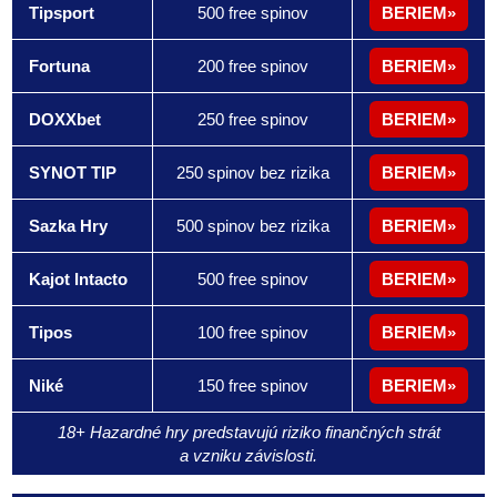
Tipsport
500 free spinov
BERIEM
Fortuna
200 free spinov
BERIEM
DOXXbet
250 free spinov
BERIEM
SYNOT TIP
250 spinov bez rizika
BERIEM
Sazka Hry
500 spinov bez rizika
BERIEM
Kajot Intacto
500 free spinov
BERIEM
Tipos
100 free spinov
BERIEM
Niké
150 free spinov
BERIEM
18+ Hazardné hry predstavujú riziko finančných strát
a vzniku závislosti.