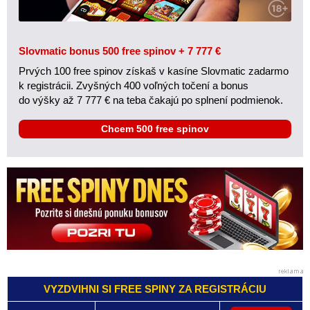
Slovmatic bonus 500 free spinov + 7 777 €
Prvých 100 free spinov získaš v kasíne Slovmatic zadarmo
k registrácii. Zvyšných 400 voľných točení a bonus
do výšky až 7 777 € na teba čakajú po splnení podmienok.
Chcem 500 free spinov
VYZDVIHNI SI FREE SPINY ZA REGISTRÁCIU