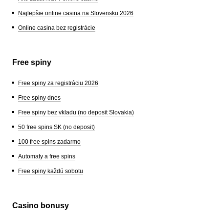
Najlepšie online casina na Slovensku 2026
Online casina bez registrácie
Free spiny
Free spiny za registráciu 2026
Free spiny dnes
Free spiny bez vkladu (no deposit Slovakia)
50 free spins SK (no deposit)
100 free spins zadarmo
Automaty a free spins
Free spiny každú sobotu
Casino bonusy