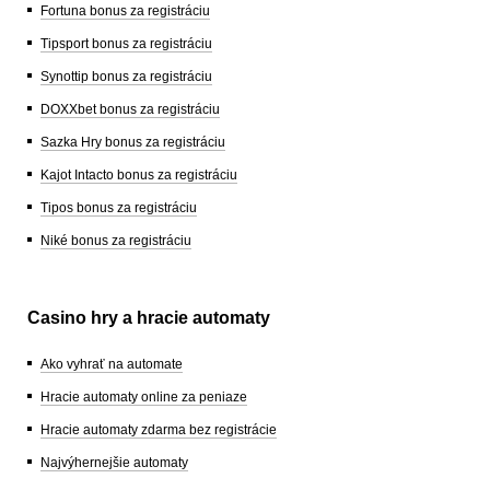
Fortuna bonus za registráciu
Tipsport bonus za registráciu
Synottip bonus za registráciu
DOXXbet bonus za registráciu
Sazka Hry bonus za registráciu
Kajot Intacto bonus za registráciu
Tipos bonus za registráciu
Niké bonus za registráciu
Casino hry a hracie automaty
Ako vyhrať na automate
Hracie automaty online za peniaze
Hracie automaty zdarma bez registrácie
Najvýhernejšie automaty