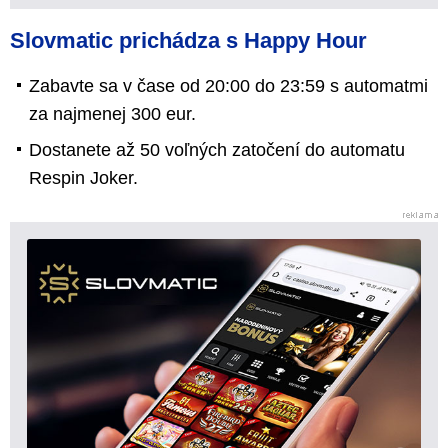
Slovmatic prichádza s Happy Hour
Zabavte sa v čase od 20:00 do 23:59 s automatmi
za najmenej 300 eur.
Dostanete až 50 voľných zatočení do automatu
Respin Joker.