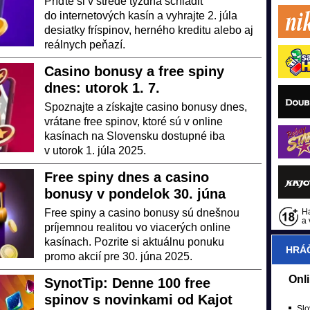
Príďte si v strede týždňa schladiť
do internetových kasín a vyhrajte 2. júla
desiatky fríspinov, herného kreditu alebo aj
reálnych peňazí.
Casino bonusy a free spiny
dnes: utorok 1. 7.
Spoznajte a získajte casino bonusy dnes,
vrátane free spinov, ktoré sú v online
kasínach na Slovensku dostupné iba
v utorok 1. júla 2025.
Free spiny dnes a casino
bonusy v pondelok 30. júna
Free spiny a casino bonusy sú dnešnou
Ha
a 
príjemnou realitou vo viacerých online
kasínach. Pozrite si aktuálnu ponuku
HRÁČ
promo akcií pre 30. júna 2025.
Onl
SynotTip: Denne 100 free
spinov s novinkami od Kajot
Slo