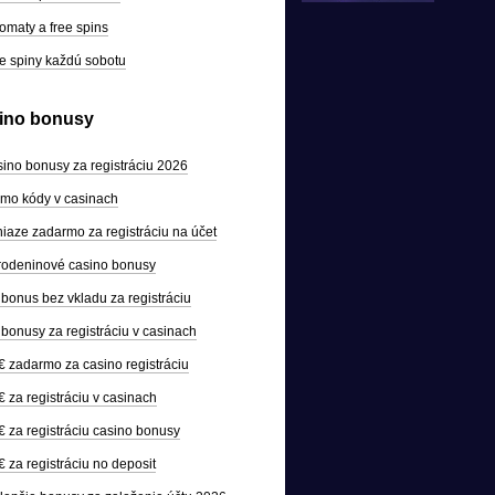
omaty a free spins
e spiny každú sobotu
ino bonusy
ino bonusy za registráciu 2026
mo kódy v casinach
iaze zadarmo za registráciu na účet
odeninové casino bonusy
 bonus bez vkladu za registráciu
 bonusy za registráciu v casinach
€ zadarmo za casino registráciu
€ za registráciu v casinach
€ za registráciu casino bonusy
€ za registráciu no deposit