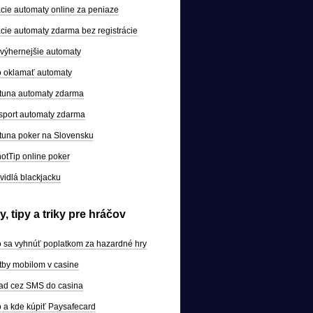
cie automaty online za peniaze
cie automaty zdarma bez registrácie
výhernejšie automaty
 oklamať automaty
tuna automaty zdarma
sport automaty zdarma
tuna poker na Slovensku
otTip online poker
vidlá blackjacku
, tipy a triky pre hráčov
 sa vyhnúť poplatkom za hazardné hry
tby mobilom v casine
ad cez SMS do casina
 a kde kúpiť Paysafecard