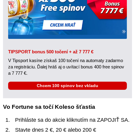
TIPSPORT bonus 500 točení + až 7 777 €
V Tipsport kasíne získaš 100 točení na automaty zadarmo
za registráciu. Ďalej hráš aj o uvítací bonus 400 free spinov
a 7 777 €.
Chcem 100 spinov bez vkladu
Vo Fortune sa točí Koleso šťastia
Prihláste sa do akcie kliknutím na ZAPOJIŤ SA.
Stavte dnes 2 €, 20 € alebo 200 €