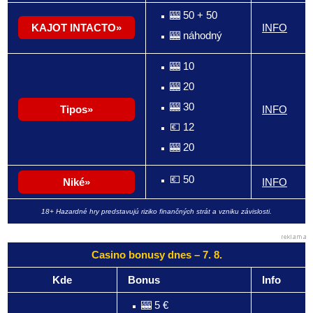
🎰 50 + 50
KAJOT INTACTO
INFO
🎰 náhodný
🎰 10
🎰 20
🎰 30
Tipos
INFO
💶 12
🎰 20
💶 50
Niké
INFO
18+ Hazardné hry predstavujú riziko finančných strát a vzniku závislosti.
Casino bonusy dnes – 7. 8.
Kde
Bonus
Info
🎰 5 €