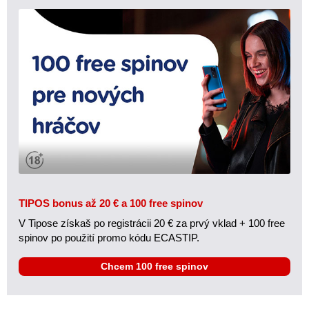
TIPOS bonus až 20 € a 100 free spinov
V Tipose získaš po registrácii 20 € za prvý vklad + 100 free
spinov po použití promo kódu ECASTIP.
Chcem 100 free spinov