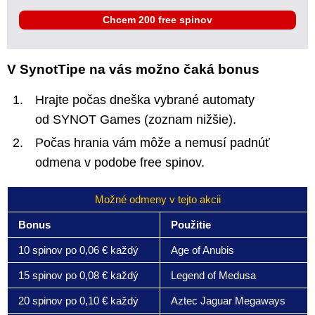
Chcem 200 free spinov
V SynotTipe na vás možno čaká bonus
Hrajte počas dneška vybrané automaty
od SYNOT Games (zoznam nižšie).
Počas hrania vám môže a nemusí padnúť
odmena v podobe free spinov.
Možné odmeny v tejto akcii
Bonus
Použitie
10 spinov po 0,06 € každý
Age of Anubis
15 spinov po 0,08 € každý
Legend of Medusa
20 spinov po 0,10 € každý
Aztec Jaguar Megaways