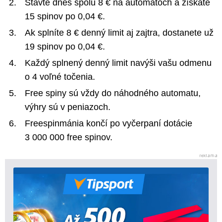
Stavte dnes spolu 8 € na automatoch a získate
15 spinov po 0,04 €.
Ak splníte 8 € denný limit aj zajtra, dostanete už
19 spinov po 0,04 €.
Každý splnený denný limit navýši vašu odmenu
o 4 voľné točenia.
Free spiny sú vždy do náhodného automatu,
výhry sú v peniazoch.
Freespinmánia končí po vyčerpaní dotácie
3 000 000 free spinov.