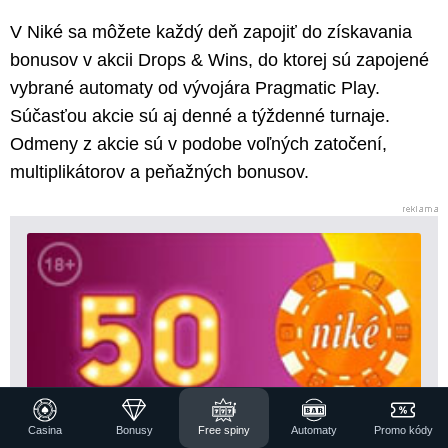
V Niké sa môžete každý deň zapojiť do získavania
bonusov v akcii Drops & Wins, do ktorej sú zapojené
vybrané automaty od vývojára Pragmatic Play.
Súčasťou akcie sú aj denné a týždenné turnaje.
Odmeny z akcie sú v podobe voľných zatočení,
multiplikátorov a peňažných bonusov.
Casina
Bonusy
Free spiny
Automaty
Promo kódy