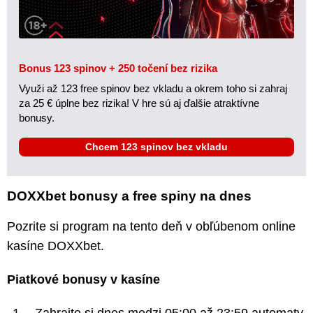
Bonus 123 spinov + 250 točení bez rizika
Využi až 123 free spinov bez vkladu a okrem toho si zahraj
za 25 € úplne bez rizika! V hre sú aj ďalšie atraktívne
bonusy.
Chcem 123 spinov bez vkladu
DOXXbet bonusy a free spiny na dnes
Pozrite si program na tento deň v obľúbenom online
kasíne DOXXbet.
Piatkové bonusy v kasíne
Zahrajte si dnes medzi 05:00 až 23:59 automaty