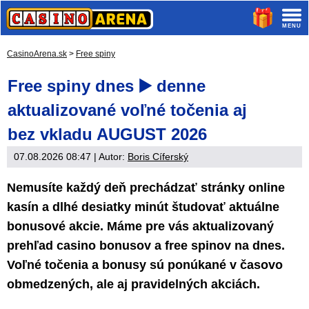
CasinoArena.sk
>
Free spiny
Free spiny dnes ▶️ denne
aktualizované voľné točenia aj
bez vkladu AUGUST 2026
07.08.2026 08:47
| Autor:
Boris Cíferský
Nemusíte každý deň prechádzať stránky online
kasín a dlhé desiatky minút študovať aktuálne
bonusové akcie. Máme pre vás aktualizovaný
prehľad casino bonusov a free spinov na dnes.
Voľné točenia a bonusy sú ponúkané v časovo
obmedzených, ale aj pravidelných akciách.