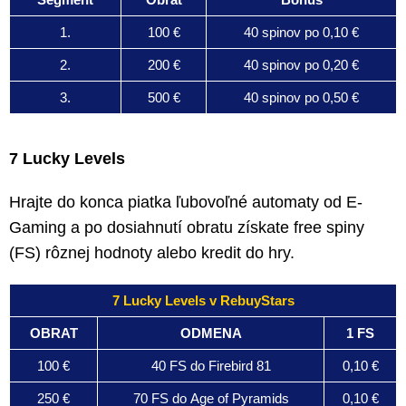
1.
100 €
40 spinov po 0,10 €
2.
200 €
40 spinov po 0,20 €
3.
500 €
40 spinov po 0,50 €
7 Lucky Levels
Hrajte do konca piatka ľubovoľné automaty od E-
Gaming a po dosiahnutí obratu získate free spiny
(FS) rôznej hodnoty alebo kredit do hry.
7 Lucky Levels v RebuyStars
OBRAT
ODMENA
1 FS
100 €
40 FS do Firebird 81
0,10 €
250 €
70 FS do Age of Pyramids
0,10 €