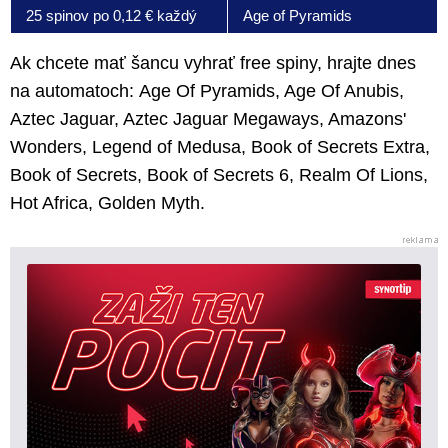
25 spinov po 0,12 € každý
Age of Pyramids
Ak chcete mať šancu vyhrať free spiny, hrajte dnes
na automatoch: Age Of Pyramids, Age Of Anubis,
Aztec Jaguar, Aztec Jaguar Megaways, Amazons'
Wonders, Legend of Medusa, Book of Secrets Extra,
Book of Secrets, Book of Secrets 6, Realm Of Lions,
Hot Africa, Golden Myth.