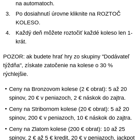
na automatoch.
Po dosiahnutí úrovne kliknite na ROZTOČ
KOLESO.
Každý deň môžete roztočiť každé koleso len 1-
krát.
POZOR: ak budete hrať hry zo skupiny "Dodávateľ
týždňa", získate zatočenie na kolese o 30 %
rýchlejšie.
Ceny na Bronzovom kolese (2 € obrat): 5 až 20
spinov, 20 € v peniazoch, 2 € náskok do zajtra.
Ceny na Stribornom kolese (20 € obrat): 5 až 20
spinov, 200 € v peniazoch, 10 € náskok do zajtra.
Ceny na Zlatom kolese (200 € obrat): 10 až 25
spinov, 2 € až 5 € kredit, 20 € v peniazoch, jackpot