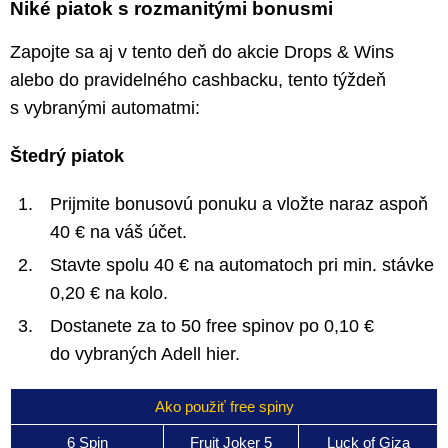
Niké piatok s rozmanitými bonusmi
Zapojte sa aj v tento deň do akcie Drops & Wins
alebo do pravidelného cashbacku, tento týždeň
s vybranými automatmi:
Štedrý piatok
Prijmite bonusovú ponuku a vložte naraz aspoň
40 € na váš účet.
Stavte spolu 40 € na automatoch pri min. stávke
0,20 € na kolo.
Dostanete za to 50 free spinov po 0,10 €
do vybraných Adell hier.
Ako použiť free spiny
6 Spin
Fruit Joker 5
Luck of Giza