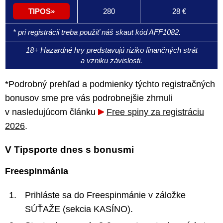
TIPOS
280
28 €
* pri registrácii treba použiť náš skaut kód AFF1082.
18+ Hazardné hry predstavujú riziko finančných strát
a vzniku závislosti.
*Podrobný prehľad a podmienky týchto registračných
bonusov sme pre vás podrobnejšie zhrnuli
v nasledujúcom článku
Free spiny za registráciu
2026
.
V Tipsporte dnes s bonusmi
Freespinmánia
Prihláste sa do Freespinmánie v záložke
SÚŤAŽE (sekcia KASÍNO).