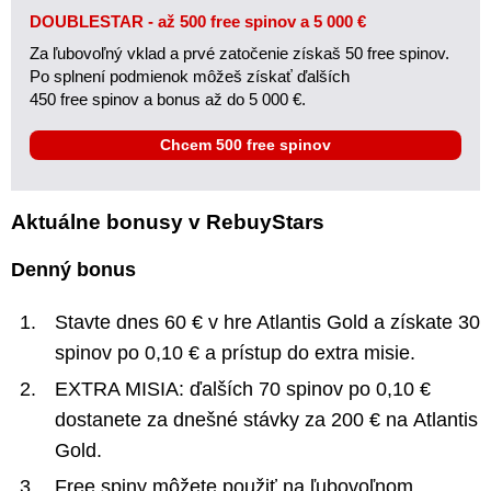
DOUBLESTAR - až 500 free spinov a 5 000 €
Za ľubovoľný vklad a prvé zatočenie získaš 50 free spinov.
Po splnení podmienok môžeš získať ďalších
450 free spinov a bonus až do 5 000 €.
Chcem 500 free spinov
Aktuálne bonusy v RebuyStars
Denný bonus
Stavte dnes 60 € v hre Atlantis Gold a získate 30
spinov po 0,10 € a prístup do extra misie.
EXTRA MISIA: ďalších 70 spinov po 0,10 €
dostanete za dnešné stávky za 200 € na Atlantis
Gold.
Free spiny môžete použiť na ľubovoľnom