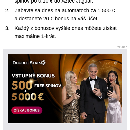
spinov po 0,10 € do Aztec Jaguar.
Zabavte sa dnes na automatoch za 1 500 €
a dostanete 20 € bonus na váš účet.
Každý z bonusov vyššie dnes môžete získať
maximálne 1-krát.