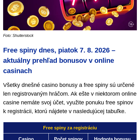
Foto: Shutterstock
Free spiny dnes, piatok 7. 8. 2026 –
aktuálny prehľad bonusov v online
casinach
Všetky dnešné casino bonusy a free spiny sú určené
len registrovaným hráčom. Ak ešte v niektorom online
casine nemáte svoj účet, využite ponuku free spinov
k registrácii, ktorú nájdete v nasledujúcej tabuľke.
Free spiny za registráciu
Casino
Počet spinov
Hodnota bonusu