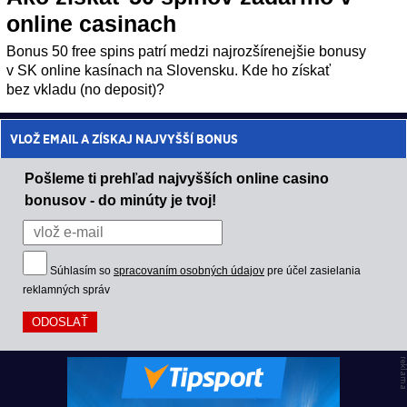
online casinach
Bonus 50 free spins patrí medzi najrozšírenejšie bonusy
v SK online kasínach na Slovensku. Kde ho získať
bez vkladu (no deposit)?
VLOŽ EMAIL A ZÍSKAJ NAJVYŠŠÍ BONUS
Pošleme ti prehľad najvyšších online casino
bonusov - do minúty je tvoj!
Súhlasím so
spracovaním osobných údajov
pre účel zasielania
reklamných správ