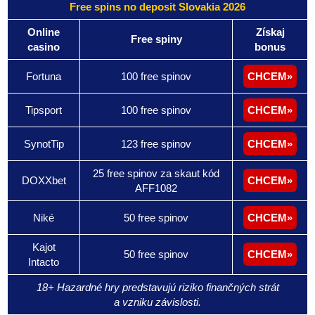
Free spins no deposit Slovakia 2026
Online
Získaj
Free spiny
casino
bonus
Fortuna
100 free spinov
CHCEM
Tipsport
100 free spinov
CHCEM
SynotTip
123 free spinov
CHCEM
25 free spinov za skaut kód
DOXXbet
CHCEM
AFF1082
Niké
50 free spinov
CHCEM
Kajot
50 free spinov
CHCEM
Intacto
18+ Hazardné hry predstavujú riziko finančných strát
a vzniku závislosti.