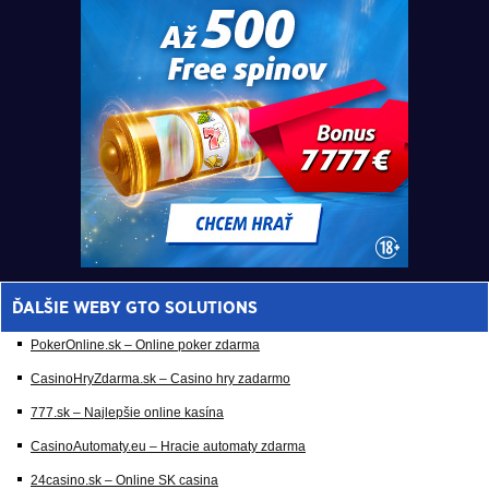
ĎALŠIE WEBY GTO SOLUTIONS
PokerOnline.sk – Online poker zdarma
CasinoHryZdarma.sk – Casino hry zadarmo
777.sk – Najlepšie online kasína
CasinoAutomaty.eu – Hracie automaty zdarma
24casino.sk – Online SK casina