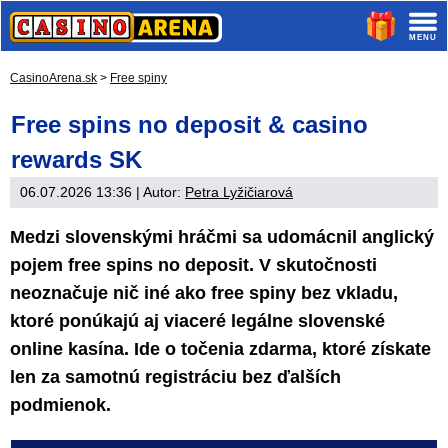
CasinoArena.sk
>
Free spiny
Free spins no deposit & casino
rewards SK
06.07.2026 13:36
| Autor:
Petra Lyžičiarová
Medzi slovenskými hráčmi sa udomácnil anglický
pojem free spins no deposit. V skutočnosti
neoznačuje nič iné ako free spiny bez vkladu,
ktoré ponúkajú aj viaceré legálne slovenské
online kasína. Ide o točenia zdarma, ktoré získate
len za samotnú registráciu bez ďalších
podmienok.