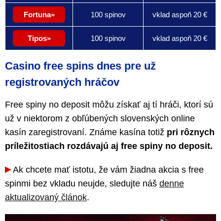
Fortuna
100 spinov
vklad aspoň 20 €
Tipos
100 spinov
vklad aspoň 20 €
Casino free spins dnes pre už
registrovaných hráčov
Free spiny no deposit môžu získať aj tí hráči, ktorí sú
už v niektorom z obľúbených slovenských online
kasín zaregistrovaní. Známe kasína totiž
pri rôznych
príležitostiach rozdávajú aj free spiny no deposit.
Ak chcete mať istotu, že vám žiadna akcia s free
spinmi bez vkladu neujde, sledujte náš
denne
aktualizovaný článok
.