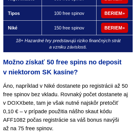
Tipos
100 free spinov
BERIEM
Niké
150 free spinov
BERIEM
18+ Hazardné hry predstavujú riziko finančných strát
a vzniku závislosti.
Možno získať 50 free spins no deposit
v niektorom SK kasíne?
Áno, napríklad v Niké dostanete po registrácii až 50
free spinov bez vkladu. Rovnaký počet dostanete aj
v DOXXbete, tam je však nutné najskôr pretočiť
0,10 € – v prípade použitia nášho skaut kódu
AFF1082 počas registrácie sa váš bonus navýši
až na 75 free spinov.