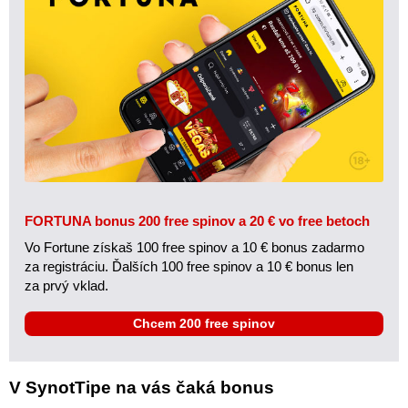
FORTUNA bonus 200 free spinov a 20 € vo free betoch
Vo Fortune získaš 100 free spinov a 10 € bonus zadarmo
za registráciu. Ďalších 100 free spinov a 10 € bonus len
za prvý vklad.
Chcem 200 free spinov
V SynotTipe na vás čaká bonus