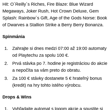
Hit: O´Reilly´s Riches, Fire Blaze: Blue Wizard
Megaways, Joker Rush, Hot Crown Deluxe, Gem
Splash: Rainbow`s Gift, Age of the Gods Norse: Book
of Dwarves a Stallion Strike a Berry Berry Bonanza.
Spinmánia
Zahrajte si dnes medzi 07:00 až 19:00 automaty
od Playtechu za spolu 100 €.
Prvá stávka po 7. hodine je registráciou do akcie
a nepočíta sa vám preto do obratu.
Za 100 € stávky dostanete 5 € hrateľný bonus
(kredit) na hry tohto istého výrobcu.
Drops & Wins
Vyhľadajte automat s logom akcie a spustite si