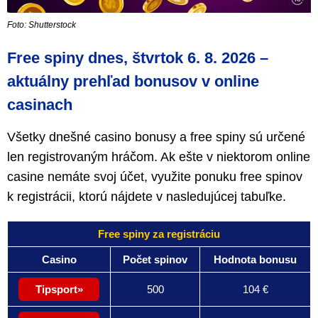
Foto: Shutterstock
Free spiny dnes, štvrtok 6. 8. 2026 –
aktuálny prehľad bonusov v online
casinach
Všetky dnešné casino bonusy a free spiny sú určené
len registrovaným hráčom. Ak ešte v niektorom online
casine nemáte svoj účet, využite ponuku free spinov
k registrácii, ktorú nájdete v nasledujúcej tabuľke.
Free spiny za registráciu
Casino
Počet spinov
Hodnota bonusu
Tipsport
500
104 €