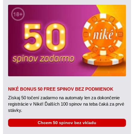
NIKÉ BONUS 50 FREE SPINOV BEZ PODMIENOK
Získaj 50 točení zadarmo na automaty len za dokončenie
registrácie v Niké! Ďalších 100 spinov na teba čaká za prvé
stávky.
Chcem 50 spinov bez vkladu