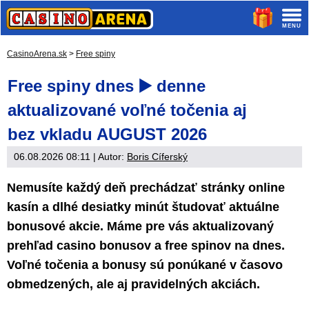
CasinoArena.sk
>
Free spiny
Free spiny dnes ▶️ denne
aktualizované voľné točenia aj
bez vkladu AUGUST 2026
06.08.2026 08:11
| Autor:
Boris Cíferský
Nemusíte každý deň prechádzať stránky online
kasín a dlhé desiatky minút študovať aktuálne
bonusové akcie. Máme pre vás aktualizovaný
prehľad casino bonusov a free spinov na dnes.
Voľné točenia a bonusy sú ponúkané v časovo
obmedzených, ale aj pravidelných akciách.