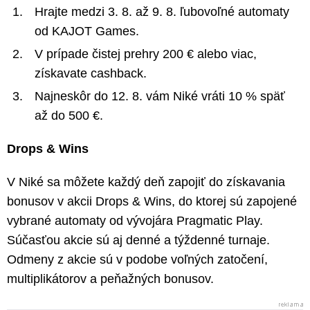
Hrajte medzi 3. 8. až 9. 8. ľubovoľné automaty
od KAJOT Games.
V prípade čistej prehry 200 € alebo viac,
získavate cashback.
Najneskôr do 12. 8. vám Niké vráti 10 % späť
až do 500 €.
Drops & Wins
V Niké sa môžete každý deň zapojiť do získavania
bonusov v akcii Drops & Wins, do ktorej sú zapojené
vybrané automaty od vývojára Pragmatic Play.
Súčasťou akcie sú aj denné a týždenné turnaje.
Odmeny z akcie sú v podobe voľných zatočení,
multiplikátorov a peňažných bonusov.