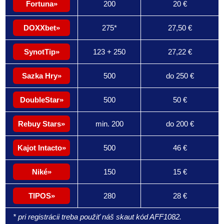
Fortuna
200
20 €
DOXXbet
275*
27,50 €
SynotTip
123 + 250
27,22 €
Sazka Hry
500
do 250 €
DoubleStar
500
50 €
Rebuy Stars
min. 200
do 200 €
Kajot Intacto
500
46 €
Niké
150
15 €
TIPOS
280
28 €
* pri registrácii treba použiť náš skaut kód AFF1082.