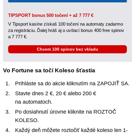
TIPSPORT bonus 500 točení + až 7 777 €
V Tipsport kasíne získaš 100 točení na automaty zadarmo
za registráciu. Ďalej hráš aj o uvítací bonus 400 free spinov
a 7 777 €.
Chcem 100 spinov bez vkladu
Vo Fortune sa točí Koleso šťastia
Prihláste sa do akcie kliknutím na ZAPOJIŤ SA.
Stavte dnes 2 €, 20 € alebo 200 €
na automatoch.
Po dosiahnutí úrovne kliknite na ROZTOČ
KOLESO.
Každý deň môžete roztočiť každé koleso len 1-