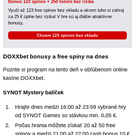
Bonus 123 spinov + 250 točení bez rizika
Využi až 123 free spinov bez vkladu a okrem toho si zahraj
za 25 € úplne bez rizika! V hre sú aj ďalšie atraktívne
bonusy.
Chcem 123 spinov bez vkladu
DOXXbet bonusy a free spiny na dnes
Pozrite si program na tento deň v obľúbenom online
kasíne DOXXbet.
SYNOT Mystery balíček
Hrajte dnes medzi 16:00 až 23:59 vybrané hry
od SYNOT Games so stávkou min. 0,05 €.
Počas hrania môžete získať 20 až 50 free
spinov a medzi 21:00 až 22:00 cash bonus 10 €