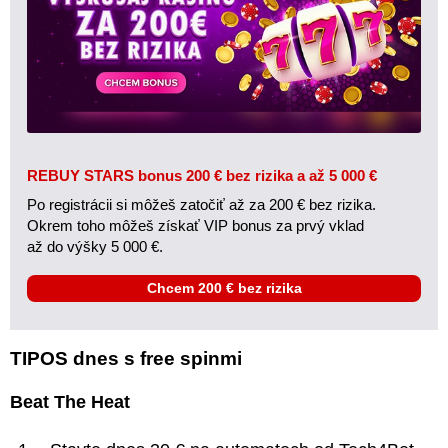
REBUY STARS bonus 200 € bez rizika a až 5 000 €
Po registrácii si môžeš zatočiť až za 200 € bez rizika.
Okrem toho môžeš získať VIP bonus za prvý vklad
až do výšky 5 000 €.
Chcem 200 € bez rizika
TIPOS dnes s free spinmi
Beat The Heat