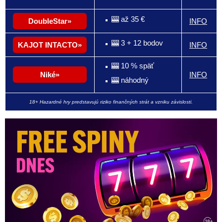
🎰 až 35 €
DoubleStar
INFO
🎰 3 + 12 bodov
KAJOT INTACTO
INFO
🎰 10 % späť
Niké
INFO
🎰 náhodný
18+ Hazardné hry predstavujú riziko finančných strát a vzniku závislosti.