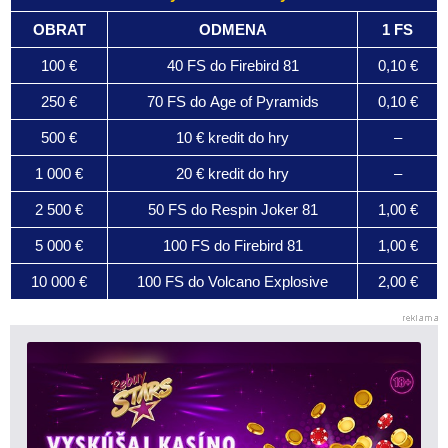
OBRAT
ODMENA
1 FS
100 €
40 FS do Firebird 81
0,10 €
250 €
70 FS do Age of Pyramids
0,10 €
500 €
10 € kredit do hry
–
1 000 €
20 € kredit do hry
–
2 500 €
50 FS do Respin Joker 81
1,00 €
5 000 €
100 FS do Firebird 81
1,00 €
10 000 €
100 FS do Volcano Explosive
2,00 €