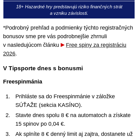
18+ Hazardné hry predstavujú riziko finančných strát
a vzniku závislosti.
*Podrobný prehľad a podmienky týchto registračných
bonusov sme pre vás podrobnejšie zhrnuli
v nasledujúcom článku
Free spiny za registráciu
2026
.
V Tipsporte dnes s bonusmi
Freespinmánia
Prihláste sa do Freespinmánie v záložke
SÚŤAŽE (sekcia KASÍNO).
Stavte dnes spolu 8 € na automatoch a získate
15 spinov po 0,04 €.
Ak splníte 8 € denný limit aj zajtra, dostanete už