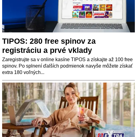
TIPOS: 280 free spinov za
registráciu a prvé vklady
Zaregistrujte sa v online kasíne TIPOS a získajte až 100 free
spinov. Po splnení ďalších podmienok navyše môžete získať
extra 180 voľných...