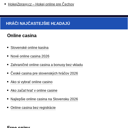
HokejZpravy.cz – Hokej online pre Čechov
HRÁČI NAJČASTEJŠIE HĽADAJÚ
Online casina
Slovenské online kasína
Nové online casina 2026
Zahraničné online casina a bonusy bez vkladu
České casina pre slovenských hráčov 2026
Ako si vybrať online casino
Ako začat hrať v online casine
Najlepšie online casina na Slovensku 2026
Online casina bez registrácie
Free spiny