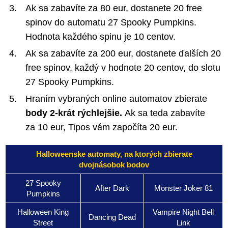
Ak sa zabavíte za 80 eur, dostanete 20 free
spinov do automatu 27 Spooky Pumpkins.
Hodnota každého spinu je 10 centov.
Ak sa zabavíte za 200 eur, dostanete ďalších 20
free spinov, každý v hodnote 20 centov, do slotu
27 Spooky Pumpkins.
Hraním vybraných online automatov zbierate
body 2-krát rýchlejšie.
Ak sa teda zabavíte
za 10 eur, Tipos vám započíta 20 eur.
Halloweenske automaty, na ktorých zbierate
dvojnásobok bodov
27 Spooky
After Dark
Monster Joker 81
Pumpkins
Halloween King
Vampire Night Bell
Dancing Dead
Street
Link