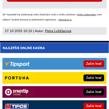
18+ Hazardné hry predstavujú riziko finančných strát a vzniku závislosti.
Hrajte zodpovedne
a pre
zábavu! Využitie bonusov je podmienené registráciou -
informácie tu
.
27.10.2025 10:10
| Autor:
Petra Lyžičiarová
NAJLEPŠIE ONLINE KASÍNA
Začni hrať
Začni hrať
Začni hrať
Začni hrať