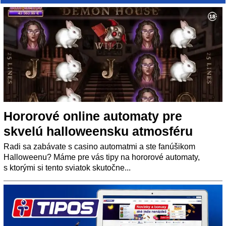
Hororové online automaty pre
skvelú halloweensku atmosféru
Radi sa zabávate s casino automatmi a ste fanúšikom
Halloweenu? Máme pre vás tipy na hororové automaty,
s ktorými si tento sviatok skutočne...