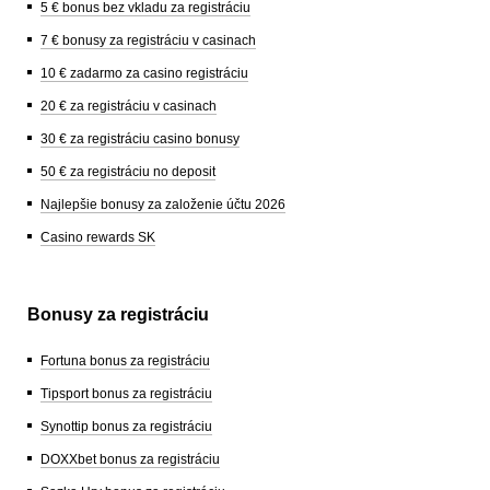
5 € bonus bez vkladu za registráciu
7 € bonusy za registráciu v casinach
10 € zadarmo za casino registráciu
20 € za registráciu v casinach
30 € za registráciu casino bonusy
50 € za registráciu no deposit
Najlepšie bonusy za založenie účtu 2026
Casino rewards SK
Bonusy za registráciu
Fortuna bonus za registráciu
Tipsport bonus za registráciu
Synottip bonus za registráciu
DOXXbet bonus za registráciu