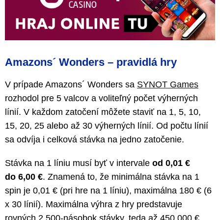
Amazons´ Wonders – pravidlá hry
V prípade Amazons´ Wonders sa
SYNOT Games
rozhodol pre 5 valcov a voliteľný počet výherných
línií. V každom zatočení môžete staviť na 1, 5, 10,
15, 20, 25 alebo až 30 výherných línií. Od počtu línií
sa odvíja i celková stávka na jedno zatočenie.
Stávka na 1 líniu musí byť v intervale
od 0,01 €
do 6,00 €
. Znamená to, že minimálna stávka na 1
spin je 0,01 € (pri hre na 1 líniu), maximálna 180 € (6
x 30 línií). Maximálna výhra z hry predstavuje
rovných 2 500-násobok stávky, teda až 450 000 €.