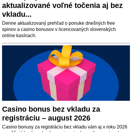
aktualizované voľné točenia aj bez
vkladu...
Denne aktualizovaný prehľad o ponuke dnešných free
spinov a casino bonusov v licencovaných slovenských
online kasínach.
Casino bonus bez vkladu za
registráciu – august 2026
Casino bonusy za registráciu bez vkladu vám aj v roku 2026