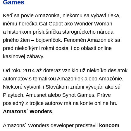
Games
Keď sa povie Amazonka, niekomu sa vybaví rieka,
inému herečka Gal Gadot ako Wonder Woman
a historikom príslušníčka starogréckeho národa
plného žien – bojovníčok. Fenomén Amazoniek sa
pred niekoľkými rokmi dostal i do oblasti online
kasínovej zábavy.
Od roku 2014 až doteraz vzniklo už niekoľko desiatok
automatov s tematikou Amazoniek alebo Amazónie.
Niektoré vytvorili i Slovákom známi vývojári ako sú
Playtech, Amusnet alebo Synot Games. Práve
posledný z trojice autorov má na konte online hru
Amazons´ Wonders
.
Amazons´ Wonders developer predstavil
koncom