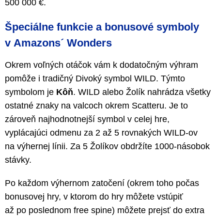
500 000 €.
Špeciálne funkcie a bonusové symboly
v Amazons´ Wonders
Okrem voľných otáčok vám k dodatočným výhram
pomôže i tradičný Divoký symbol WILD. Týmto
symbolom je
Kôň
. WILD alebo Žolík nahrádza všetky
ostatné znaky na valcoch okrem Scatteru. Je to
zároveň najhodnotnejší symbol v celej hre,
vyplácajúci odmenu za 2 až 5 rovnakých WILD-ov
na výhernej línii. Za 5 Žolíkov obdržíte 1000-násobok
stávky.
Po každom výhernom zatočení (okrem toho počas
bonusovej hry, v ktorom do hry môžete vstúpiť
až po poslednom free spine) môžete prejsť do extra