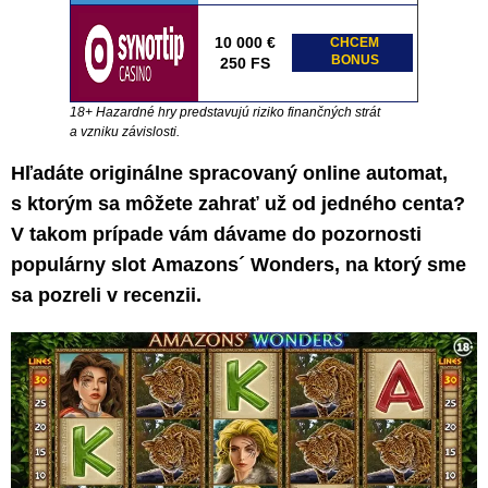
10 000 €
CHCEM
BONUS
250 FS
18+ Hazardné hry predstavujú riziko finančných strát
a vzniku závislosti.
Hľadáte originálne spracovaný online automat,
s ktorým sa môžete zahrať už od jedného centa?
V takom prípade vám dávame do pozornosti
populárny slot Amazons´ Wonders, na ktorý sme
sa pozreli v recenzii.