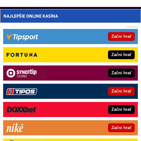
NAJLEPŠIE ONLINE KASÍNA
Začni hrať
Začni hrať
Začni hrať
Začni hrať
Začni hrať
Začni hrať