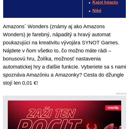
Kajot Intacto
Niké
Amazons´ Wonders (známy aj ako Amazons
Wonders) je farebný, nápaditý a hravý automat
poukazujúci na kreativitu vývojára SYNOT Games.
Nájdete v ňom všetko to, čo možno máte rádi –
bonusovú hru, Žolíka, možnosť nastavenia
automatickej hry a ďalšie funkcie. Vyberiete sa s nami
spoznáva Amazóniu a Amazonky? Cesta do džungle
stojí len 0,01 €!