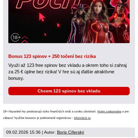
Bonus 123 spinov + 250 točení bez rizika
Využi až 123 free spinov bez vkladu a okrem toho si zahraj
za 25 € úplne bez rizika! V hre sú aj ďalšie atraktívne
bonusy.
Chcem 123 spinov bez vkladu
18+ Hazardné hry predstavujú riziko finančných strát a vzniku závislosti.
Hrajte zodpovedne
a pre
zábavu! Využitie bonusov je podmienené registráciou -
informácie tu
.
09.02.2026 15:36
| Autor:
Boris Cíferský