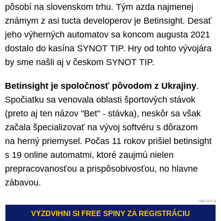
pôsobí na slovenskom trhu. Tým azda najmenej
známym z asi tucta developerov je Betinsight. Desať
jeho výherných automatov sa koncom augusta 2021
dostalo do kasína SYNOT TIP. Hry od tohto vývojára
by sme našli aj v českom SYNOT TIP.
Betinsight je spoločnosť pôvodom z Ukrajiny
.
Spočiatku sa venovala oblasti športových stávok
(preto aj ten názov "Bet" - stávka), neskôr sa však
začala špecializovať na vývoj softvéru s dôrazom
na herný priemysel. Počas 11 rokov prišiel betinsight
s 19 online automatmi, ktoré zaujmú nielen
prepracovanosťou a prispôsobivosťou, no hlavne
zábavou.
VYZDVIHNI SI FREE SPINY ZA REGISTRÁCIU