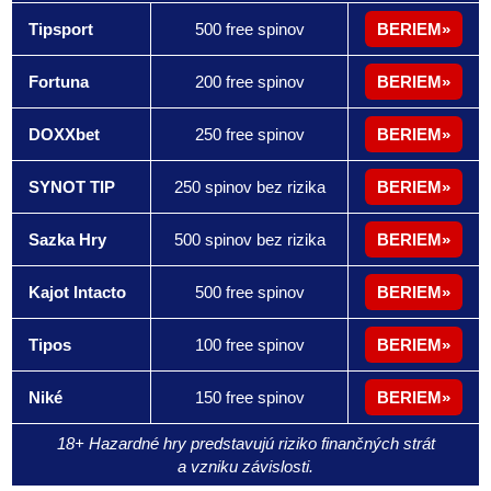
Tipsport
500 free spinov
BERIEM
Fortuna
200 free spinov
BERIEM
DOXXbet
250 free spinov
BERIEM
SYNOT TIP
250 spinov bez rizika
BERIEM
Sazka Hry
500 spinov bez rizika
BERIEM
Kajot Intacto
500 free spinov
BERIEM
Tipos
100 free spinov
BERIEM
Niké
150 free spinov
BERIEM
18+ Hazardné hry predstavujú riziko finančných strát
a vzniku závislosti.