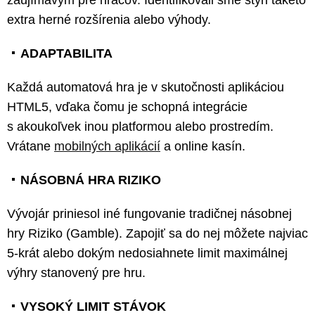
extra herné rozšírenia alebo výhody.
ADAPTABILITA
Každá automatová hra je v skutočnosti aplikáciou
HTML5, vďaka čomu je schopná integrácie
s akoukoľvek inou platformou alebo prostredím.
Vrátane
mobilných aplikácií
a online kasín.
NÁSOBNÁ HRA RIZIKO
Vývojár priniesol iné fungovanie tradičnej násobnej
hry Riziko (Gamble). Zapojiť sa do nej môžete najviac
5-krát alebo dokým nedosiahnete limit maximálnej
výhry stanovený pre hru.
VYSOKÝ LIMIT STÁVOK