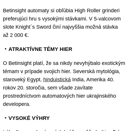
Betinsight automaty si obľúbia High Roller grinderi
preferujúci hru s vysokými stávkami. V 5-valcovom
slote Knight´s Sword činí najvyššia možná stávka
až 2 000 €.
ATRAKTÍVNE TÉMY HIER
O Betinsight platí, že sa nikdy nevyhýbalo exotickým
témam v prípade svojich hier. Severská mytológia,
staroveký Egypt,
hinduistická
India, Amerika 40.
rokov 20. storočia, sem všade zavítate
prostredníctvom automatových hier ukrajinského
developera.
VYSOKÉ VÝHRY