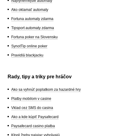
Najvýhernejšie automaty
Ako oklamať automaty
Fortuna automaty zdarma
Tipsport automaty zdarma
Fortuna poker na Slovensku
SynotTip online poker
Pravidlá blackjacku
Rady, tipy a triky pre hráčov
Ako sa vyhnúť poplatkom za hazardné hry
Platby mobilom v casine
Vklad cez SMS do casina
Ako a kde kúpiť Paysafecard
Paysafecard casino platba
Ktoré žreby najviac vyhrávajú