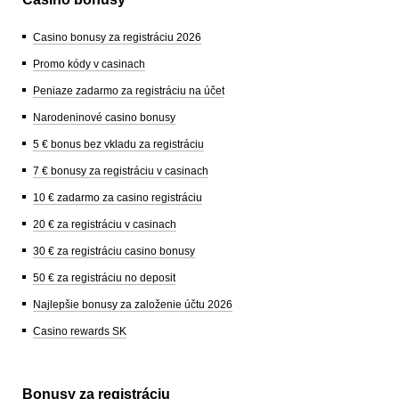
Casino bonusy za registráciu 2026
Promo kódy v casinach
Peniaze zadarmo za registráciu na účet
Narodeninové casino bonusy
5 € bonus bez vkladu za registráciu
7 € bonusy za registráciu v casinach
10 € zadarmo za casino registráciu
20 € za registráciu v casinach
30 € za registráciu casino bonusy
50 € za registráciu no deposit
Najlepšie bonusy za založenie účtu 2026
Casino rewards SK
Bonusy za registráciu