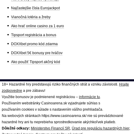
Najčastejšie čísla Eurojackpot
Vianočná lotéria a žreby
Ako hrať online casino za 1 euro
Tipsport registrácia a bonus
DOXXbet promo kód zdarma
DOXXbet 5€ bonusy pre hráčov
Ako použiť Tipsport akčný kód
18+ Hazardné hry predstavujú riziko finančných strát a vzniku závislosti.
Hrajte
zodpovedne
a pre zábavu!
Využitie bonusov je podmienené registráciou –
informácie tu
.
Používaním webstránky Casinoarena.sk vyjadrujete súhlas s
používaním cookies v súlade s nastavením vášho prehliadača.
Na webových stránkach https://www.casinoarena.sk/ nie sú prevádzkované
hazardné hry ani tu neprebieha sprostredkovanie akýchkoľvek platieb.
Dôležité odkazy:
Ministerstvo Financií SR
,
Úrad pre reguláciu hazardných hier
,