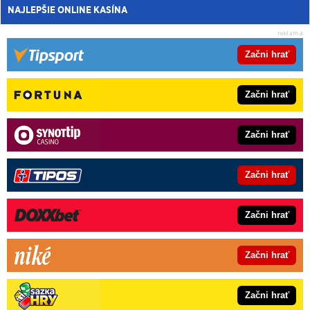
NAJLEPŠIE ONLINE KASÍNA
Začni hrať
Začni hrať
Začni hrať
Začni hrať
Začni hrať
Začni hrať
Začni hrať