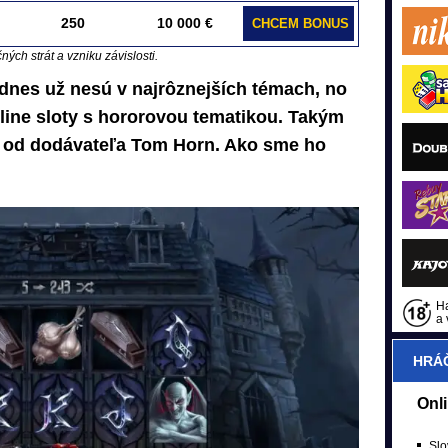
250
10 000 €
CHCEM BONUS
ých strát a vzniku závislosti.
dnes už nesú v najrôznejších témach, no
ine sloty s hororovou tematikou. Takým
es od dodávateľa Tom Horn. Ako sme ho
Ha
a 
HRÁČ
Onl
Slo