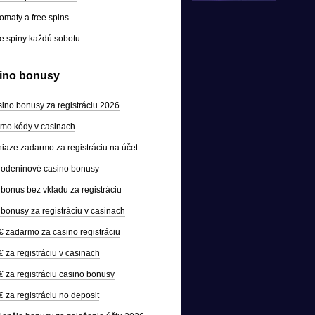
omaty a free spins
e spiny každú sobotu
ino bonusy
ino bonusy za registráciu 2026
mo kódy v casinach
iaze zadarmo za registráciu na účet
odeninové casino bonusy
 bonus bez vkladu za registráciu
 bonusy za registráciu v casinach
€ zadarmo za casino registráciu
€ za registráciu v casinach
€ za registráciu casino bonusy
€ za registráciu no deposit