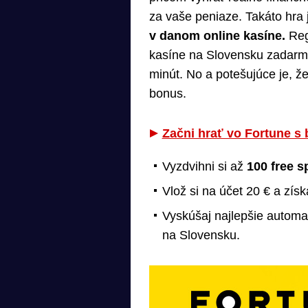
za vaše peniaze. Takáto hra
v danom online kasíne.
Reg
kasíne na Slovensku zadarmo
minút. No a potešujúce je, ž
bonus.
Začni hrať vo Fortune s
Vyzdvihni si až
100 free sp
Vlož si na účet 20 € a získ
Vyskúšaj najlepšie automa
na Slovensku.