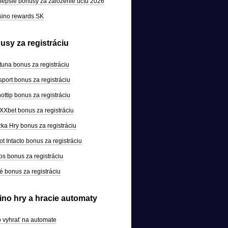
lepšie bonusy za založenie účtu 2026
ino rewards SK
usy za registráciu
tuna bonus za registráciu
sport bonus za registráciu
ottip bonus za registráciu
Xbet bonus za registráciu
ka Hry bonus za registráciu
ot Intacto bonus za registráciu
os bonus za registráciu
é bonus za registráciu
ino hry a hracie automaty
 vyhrať na automate