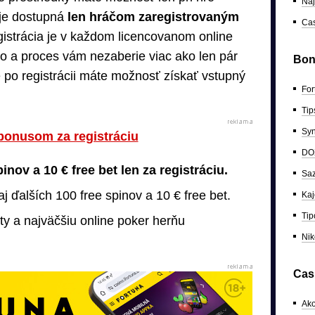
Naj
 je dostupná
len hráčom zaregistrovaným
Cas
istrácia je v každom licencovanom online
 a proces vám nezaberie viac ako len pár
Bon
e po registrácii máte možnosť získať vstupný
For
Tip
Syn
 bonusom za registráciu
DOX
inov a 10 € free bet len za registráciu.
Saz
aj ďalších 100 free spinov a 10 € free bet.
Kaj
Tip
ty a najväčšiu online poker herňu
Nik
Cas
Ako