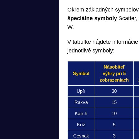
Okrem základných symbolov
špeciálne symboly
Scatter,
W.
V tabuľke nájdete informácie
jednotlivé symboly:
Násobiteľ
Symbol
výhry pri 5
zobrazeniach
Upír
30
Rakva
15
Kalich
10
Kríž
5
Cesnak
3