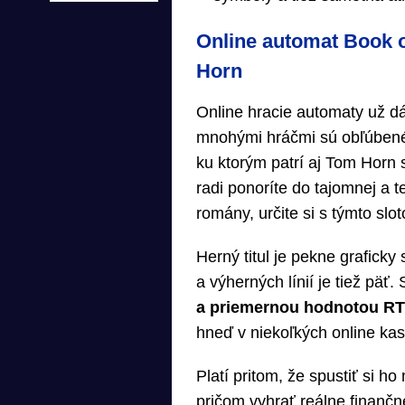
Online automat Book o
Horn
Online hracie automaty už d
mnohými hráčmi sú obľúben
ku ktorým patrí aj Tom Horn s
radi ponoríte do tajomnej a 
romány, určite si s týmto slo
Herný titul je pekne graficky
a výherných línií je tiež päť.
a priemernou hodnotou RT
hneď v niekoľkých online kas
Platí pritom, že spustiť si h
pričom vyhrať reálne finančn