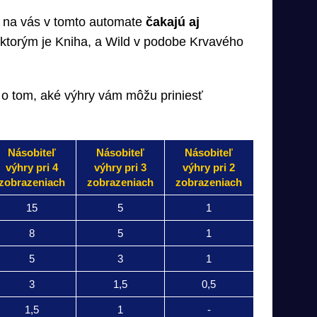
 na vás v tomto automate
čakajú aj
 ktorým je Kniha, a Wild v podobe Krvavého
 o tom, aké výhry vám môžu priniesť
Násobiteľ
Násobiteľ
Násobiteľ
výhry pri 4
výhry pri 3
výhry pri 2
zobrazeniach
zobrazeniach
zobrazeniach
15
5
1
8
5
1
5
3
1
3
1,5
0,5
1,5
1
-