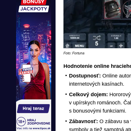
Foto: Fortuna
Hodnotenie online hracieh
Dostupnosť:
Online auto
internetových kasínach.
Celkový dojem:
Hororový 
v upírskych románoch. Čak
s bonusovými funkciami.
Zábavnosť:
O zábavu sa v
symboly a tiež samotná a