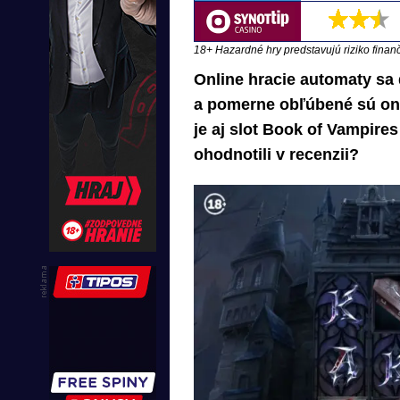
18+ Hazardné hry predstavujú riziko finančn
Online hracie automaty sa 
a pomerne obľúbené sú onl
je aj slot Book of Vampir
ohodnotili v recenzii?