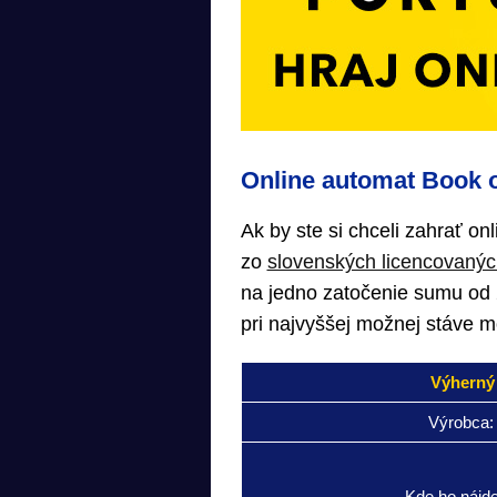
Online automat Book o
Ak by ste si chceli zahrať o
zo
slovenských licencovanýc
na jedno zatočenie sumu od 
pri najvyššej možnej stáve m
Výherný
Výrobca:
Kde ho nájde