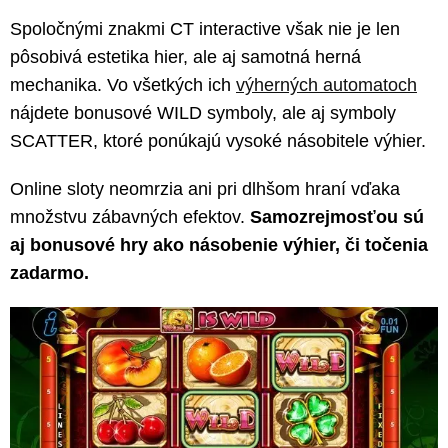
Spoločnými znakmi CT interactive však nie je len
pôsobivá estetika hier, ale aj samotná herná
mechanika. Vo všetkých ich
výherných automatoch
nájdete bonusové WILD symboly, ale aj symboly
SCATTER, ktoré ponúkajú vysoké násobitele výhier.
Online sloty neomrzia ani pri dlhšom hraní vďaka
množstvu zábavných efektov.
Samozrejmosťou sú
aj bonusové hry ako násobenie výhier, či točenia
zadarmo.