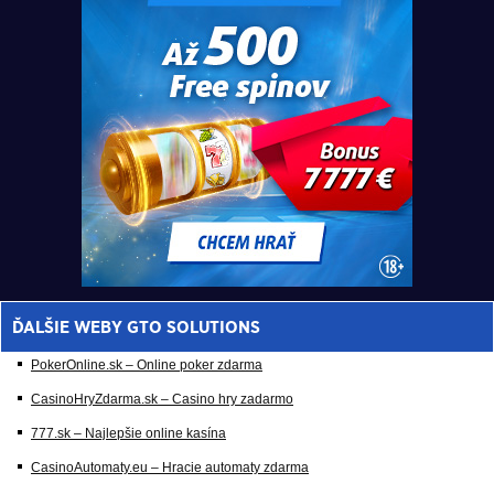
ĎALŠIE WEBY GTO SOLUTIONS
PokerOnline.sk – Online poker zdarma
CasinoHryZdarma.sk – Casino hry zadarmo
777.sk – Najlepšie online kasína
CasinoAutomaty.eu – Hracie automaty zdarma