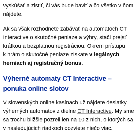
vyskúšať a zistiť, či vás bude baviť a čo všetko v ňom
nájdete.
Ak sa však rozhodnete zabávať na automatoch CT
Interactive o skutočné peniaze a výhry, stačí prejsť
krátkou a bezplatnou registráciou. Okrem prístupu
k hrám o skutočné peniaze získate
v legálnych
herniach aj registračný bonus.
Výherné automaty CT Interactive –
ponuka online slotov
V slovenských online kasínach už nájdete desiatky
výherných automatov z dielne
CT Interactive
. My sme
sa trochu bližšie pozreli len na 10 z nich, o ktorých sa
v nasledujúcich riadkoch dozviete niečo viac.