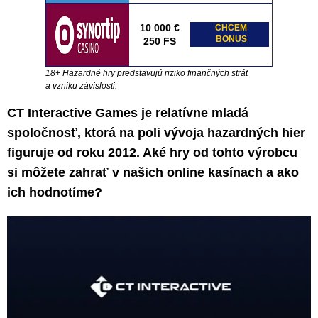
10 000 €
CHCEM
BONUS
250 FS
18+ Hazardné hry predstavujú riziko finančných strát
a vzniku závislosti.
CT Interactive Games je relatívne mladá
spoločnosť, ktorá na poli vývoja hazardných hier
figuruje od roku 2012. Aké hry od tohto výrobcu
si môžete zahrať v našich online kasínach a ako
ich hodnotíme?