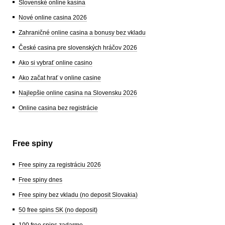
Slovenské online kasína
Nové online casina 2026
Zahraničné online casina a bonusy bez vkladu
České casina pre slovenských hráčov 2026
Ako si vybrať online casino
Ako začat hrať v online casine
Najlepšie online casina na Slovensku 2026
Online casina bez registrácie
Free spiny
Free spiny za registráciu 2026
Free spiny dnes
Free spiny bez vkladu (no deposit Slovakia)
50 free spins SK (no deposit)
100 free spins zadarmo