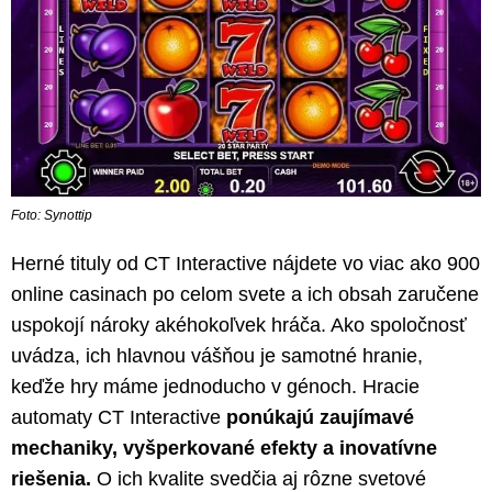
Foto: Synottip
Herné tituly od CT Interactive nájdete vo viac ako 900
online casinach po celom svete a ich obsah zaručene
uspokojí nároky akéhokoľvek hráča. Ako spoločnosť
uvádza, ich hlavnou vášňou je samotné hranie,
keďže hry máme jednoducho v génoch. Hracie
automaty CT Interactive
ponúkajú zaujímavé
mechaniky, vyšperkované efekty a inovatívne
riešenia.
O ich kvalite svedčia aj rôzne svetové