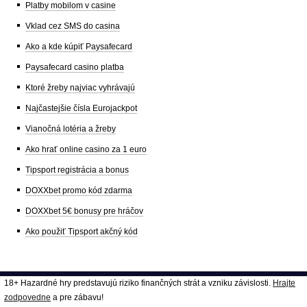
Platby mobilom v casine
Vklad cez SMS do casina
Ako a kde kúpiť Paysafecard
Paysafecard casino platba
Ktoré žreby najviac vyhrávajú
Najčastejšie čísla Eurojackpot
Vianočná lotéria a žreby
Ako hrať online casino za 1 euro
Tipsport registrácia a bonus
DOXXbet promo kód zdarma
DOXXbet 5€ bonusy pre hráčov
Ako použiť Tipsport akčný kód
18+ Hazardné hry predstavujú riziko finančných strát a vzniku závislosti.
Hrajte
zodpovedne
a pre zábavu!