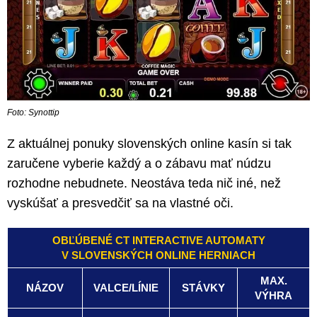
Foto: Synottip
Z aktuálnej ponuky slovenských online kasín si tak
zaručene vyberie každý a o zábavu mať núdzu
rozhodne nebudnete. Neostáva teda nič iné, než
vyskúšať a presvedčiť sa na vlastné oči.
OBĽÚBENÉ CT INTERACTIVE AUTOMATY
V SLOVENSKÝCH ONLINE HERNIACH
MAX.
NÁZOV
VALCE/LÍNIE
STÁVKY
VÝHRA