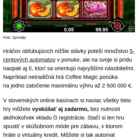
Foto: Synottip
Hráčov obľubujúcich nižšie stávky poteší množstvo
5-
centových automatov
v ponuke, ale na svoje si prídu
naopak aj tí, ktorí sa orientujú najvyššími násobiteľmi.
Napríklad netradičná hrá Coffee Magic ponúka
na jedno zatočenie maximálnu výhru až 2 500 000 €.
V slovenských online kasínach si naviac všetky tieto
hry môžete
vyskúšať aj zadarmo,
bez nutnosti
akéhokoľvek vkladu či registrácie. Stačí si len hru
spustiť v skúšobnom móde pre zábavu, v ktorom
hráte o virtuálny kredit. Môžete si tak automat