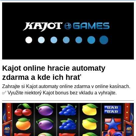
Kajot online hracie automaty
zdarma a kde ich hrať
Zahrajte si Kajot automaty online zdarma v online kasínach.
✅ Využite niektorý Kajot bonus bez vkladu a vyhrajte.