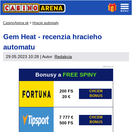
CasinoArena.sk
>
Hracie automaty
Gem Heat - recenzia hracieho
automatu
29.05.2023 10:28
| Autor:
Redakcia
Bonusy a
FREE SPINY
200 FS
CHCEM
BONUS
20 €
7 777 €
CHCEM
BONUS
500 FS