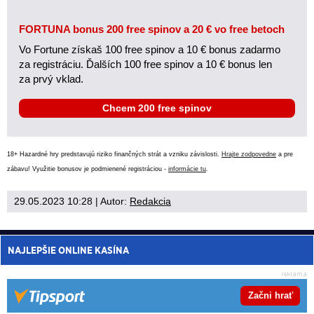
FORTUNA bonus 200 free spinov a 20 € vo free betoch
Vo Fortune získaš 100 free spinov a 10 € bonus zadarmo
za registráciu. Ďalších 100 free spinov a 10 € bonus len
za prvý vklad.
Chcem 200 free spinov
18+ Hazardné hry predstavujú riziko finančných strát a vzniku závislosti.
Hrajte zodpovedne
a pre
zábavu! Využitie bonusov je podmienené registráciou -
informácie tu
.
29.05.2023 10:28
| Autor:
Redakcia
NAJLEPŠIE ONLINE KASÍNA
Začni hrať