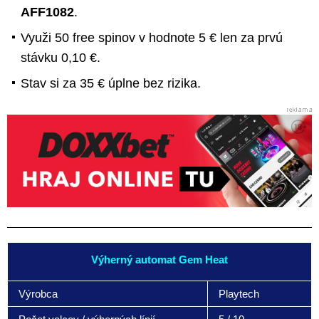
AFF1082
.
Využi 50 free spinov v hodnote 5 € len za prvú
stávku 0,10 €.
Stav si za 35 € úplne bez rizika.
Výherný automat Gem Heat
Výrobca
Playtech