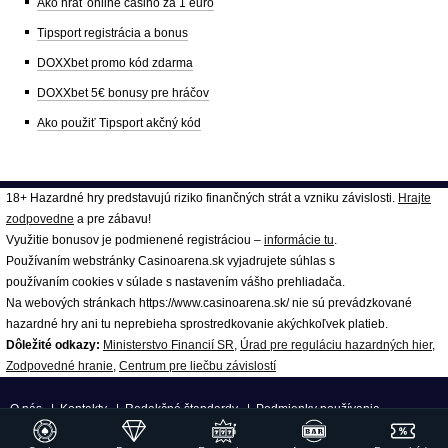
Ako hrať online casino za 1 euro
Tipsport registrácia a bonus
DOXXbet promo kód zdarma
DOXXbet 5€ bonusy pre hráčov
Ako použiť Tipsport akčný kód
18+ Hazardné hry predstavujú riziko finančných strát a vzniku závislosti.
Hrajte
zodpovedne
a pre zábavu!
Využitie bonusov je podmienené registráciou –
informácie tu
.
Používaním webstránky Casinoarena.sk vyjadrujete súhlas s
používaním cookies v súlade s nastavením vášho prehliadača.
Na webových stránkach https://www.casinoarena.sk/ nie sú prevádzkované
hazardné hry ani tu neprebieha sprostredkovanie akýchkoľvek platieb.
Dôležité odkazy:
Ministerstvo Financií SR
,
Úrad pre reguláciu hazardných hier
,
Zodpovedné hranie
,
Centrum pre liečbu závislostí
O nás
|
Kontakty
|
Redakčné štandardy
|
Podmienky používania
|
Spracovanie osobných údajov
|
18+ Zodpovedné hranie
| ©