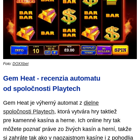
Foto:
DOXXbet
Gem Heat - recenzia automatu
od spoločnosti Playtech
Gem Heat je výherný automat z
dielne
spoločnosti Playtech
, ktorá vytvára hry taktiež
pre kamenné kasína a herne. Ich online hry tak
môžete poznať práve zo živých kasín a herní, takže
si zahráte tak ako v naozajstnom kasíne i z pohodlia