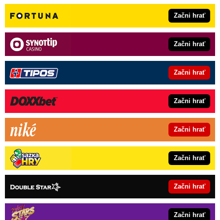
Začni hrať
Začni hrať
Začni hrať
Začni hrať
Začni hrať
Začni hrať
Začni hrať
Začni hrať