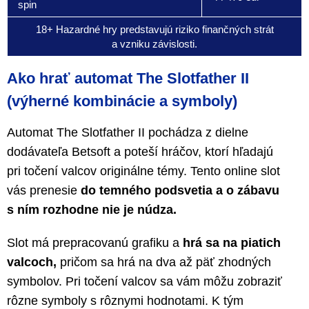
spin
18+ Hazardné hry predstavujú riziko finančných strát
a vzniku závislosti.
Ako hrať automat The Slotfather II
(výherné kombinácie a symboly)
Automat The Slotfather II pochádza z dielne
dodávateľa Betsoft a poteší hráčov, ktorí hľadajú
pri točení valcov originálne témy. Tento online slot
vás prenesie
do temného podsvetia a o zábavu
s ním rozhodne nie je núdza.
Slot má prepracovanú grafiku a
hrá sa na piatich
valcoch,
pričom sa hrá na dva až päť zhodných
symbolov. Pri točení valcov sa vám môžu zobraziť
rôzne symboly s rôznymi hodnotami. K tým