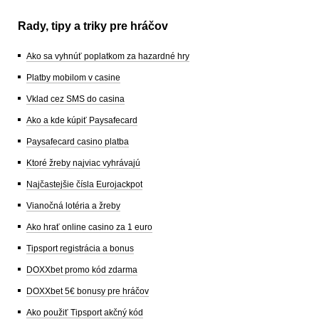
Rady, tipy a triky pre hráčov
Ako sa vyhnúť poplatkom za hazardné hry
Platby mobilom v casine
Vklad cez SMS do casina
Ako a kde kúpiť Paysafecard
Paysafecard casino platba
Ktoré žreby najviac vyhrávajú
Najčastejšie čísla Eurojackpot
Vianočná lotéria a žreby
Ako hrať online casino za 1 euro
Tipsport registrácia a bonus
DOXXbet promo kód zdarma
DOXXbet 5€ bonusy pre hráčov
Ako použiť Tipsport akčný kód