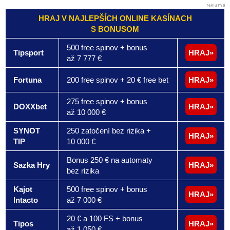
HRAJ V NAJLEPŠÍCH ONLINE KASÍNACH
S BONUSOM
500 free spinov + bonus
Tipsport
HRAJ
až 7 777 €
Fortuna
200 free spinov + 20 € free bet
HRAJ
275 free spinov + bonus
DOXXbet
HRAJ
až 10 000 €
SYNOT
250 zatočení bez rizika +
HRAJ
TIP
10 000 €
Bonus 250 € na automaty
Sazka Hry
HRAJ
bez rizika
Kajot
500 free spinov + bonus
HRAJ
Intacto
až 7 000 €
20 € a 100 FS + bonus
Tipos
HRAJ
až 1 050 €