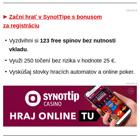
Začni hrať v SynotTipe s bonusom
za registráciu
Vyzdvihni si
123 free spinov bez nutnosti
vkladu
.
Využi 250 točení bez rizika v hodnote 25 €.
Vyskúšaj stovky hracích automatov a online poker.