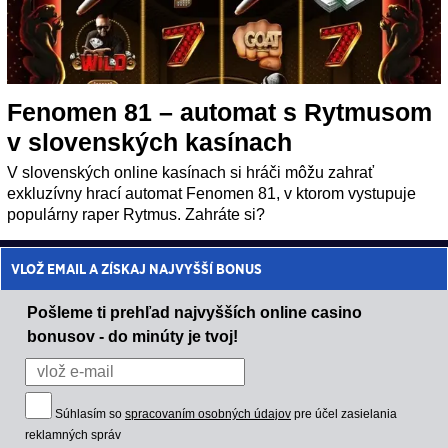
Fenomen 81 – automat s Rytmusom
v slovenských kasínach
V slovenských online kasínach si hráči môžu zahrať
exkluzívny hrací automat Fenomen 81, v ktorom vystupuje
populárny raper Rytmus. Zahráte si?
VLOŽ EMAIL A ZÍSKAJ NAJVYŠŠÍ BONUS
Pošleme ti prehľad najvyšších online casino
bonusov - do minúty je tvoj!
Súhlasím so
spracovaním osobných údajov
pre účel zasielania
reklamných správ