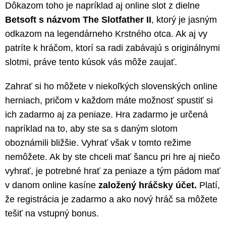
Dôkazom toho je napríklad aj online slot z dielne
Betsoft s názvom The Slotfather II
, ktorý je jasným
odkazom na legendárneho Krstného otca. Ak aj vy
patríte k hráčom, ktorí sa radi zabávajú s originálnymi
slotmi, práve tento kúsok vás môže zaujať.
Zahrať si ho môžete v niekoľkých slovenských online
herniach, pričom v každom máte možnosť spustiť si
ich zadarmo aj za peniaze. Hra zadarmo je určená
napríklad na to, aby ste sa s daným slotom
oboznámili bližšie. Vyhrať však v tomto režime
nemôžete. Ak by ste chceli mať šancu pri hre aj niečo
vyhrať, je potrebné hrať za peniaze a tým pádom mať
v danom online kasíne
založený hráčsky účet.
Platí,
že registrácia je zadarmo a ako nový hráč sa môžete
tešiť na vstupný bonus.