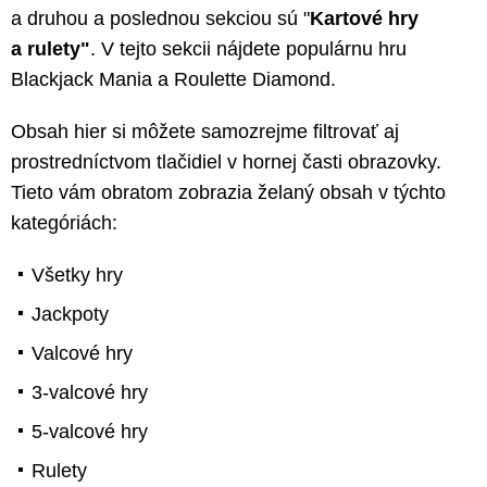
a druhou a poslednou sekciou sú "
Kartové hry
a rulety"
. V tejto sekcii nájdete populárnu hru
Blackjack Mania a Roulette Diamond.
Obsah hier si môžete samozrejme filtrovať aj
prostredníctvom tlačidiel v hornej časti obrazovky.
Tieto vám obratom zobrazia želaný obsah v týchto
kategóriách:
Všetky hry
Jackpoty
Valcové hry
3-valcové hry
5-valcové hry
Rulety