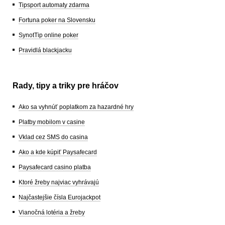
Tipsport automaty zdarma
Fortuna poker na Slovensku
SynotTip online poker
Pravidlá blackjacku
Rady, tipy a triky pre hráčov
Ako sa vyhnúť poplatkom za hazardné hry
Platby mobilom v casine
Vklad cez SMS do casina
Ako a kde kúpiť Paysafecard
Paysafecard casino platba
Ktoré žreby najviac vyhrávajú
Najčastejšie čísla Eurojackpot
Vianočná lotéria a žreby