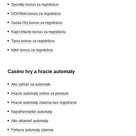
Synottip bonus za registráciu
DOXXbet bonus za registráciu
Sazka Hry bonus za registráciu
Kajot Intacto bonus za registráciu
Tipos bonus za registráciu
Niké bonus za registráciu
Casino hry a hracie automaty
Ako vyhrať na automate
Hracie automaty online za peniaze
Hracie automaty zdarma bez registrácie
Najvýhernejšie automaty
Ako oklamať automaty
Fortuna automaty zdarma