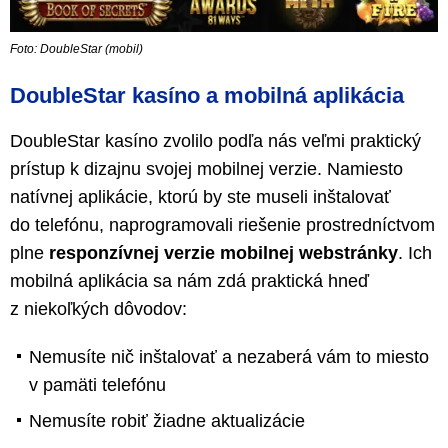
Foto: DoubleStar (mobil)
DoubleStar kasíno a mobilná aplikácia
DoubleStar kasíno zvolilo podľa nás veľmi praktický
prístup k dizajnu svojej mobilnej verzie. Namiesto
natívnej aplikácie, ktorú by ste museli inštalovať
do telefónu, naprogramovali riešenie prostredníctvom
plne
responzívnej verzie mobilnej webstránky
. Ich
mobilná aplikácia sa nám zdá praktická hneď
z niekoľkých dôvodov:
Nemusíte nič inštalovať a nezaberá vám to miesto
v pamäti telefónu
Nemusíte robiť žiadne aktualizácie