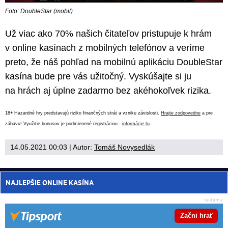
Foto: DoubleStar (mobil)
Už viac ako 70% našich čitateľov pristupuje k hrám
v online kasínach z mobilných telefónov a veríme
preto, že náš pohľad na mobilnú aplikáciu DoubleStar
kasína bude pre vás užitočný. Vyskúšajte si ju
na hrách aj úplne zadarmo bez akéhokoľvek rizika.
18+ Hazardné hry predstavujú riziko finančných strát a vzniku závislosti.
Hrajte zodpovedne
a pre
zábavu! Využitie bonusov je podmienené registráciou -
informácie tu
.
14.05.2021 00:03
| Autor:
Tomáš Novysedlák
NAJLEPŠIE ONLINE KASÍNA
Začni hrať