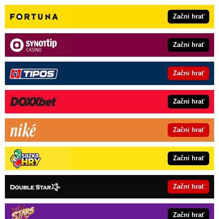
Začni hrať
Začni hrať
Začni hrať
Začni hrať
Začni hrať
Začni hrať
Začni hrať
Začni hrať