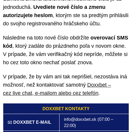
jednoduchá.
Uvediete nové číslo a zmenu
autorizujete heslom
, ktorým ste sa predtým prihlásili
do svojho registrovaného hráčskeho účtu.
Následne na toto nové číslo obdržíte
overovací SMS
kód
, ktorý zadáte do prázdneho poľa v novom okne.
V prípade, že vám verifikačný kód nepríde, môžete si
ho cez toto okno nechať poslať znova.
V prípade, že by vám ani tak neprišiel, nezostáva iná
možnosť, než kontaktovať samotný
Doxxbet –
cez live chat, e-mailom alebo cez telefón
.
DOXXBET KONTAKTY
info@doxxbet.sk (07:00 –
📧
DOXXBET E-MAIL
22:00)