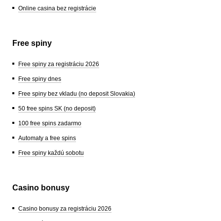
Online casina bez registrácie
Free spiny
Free spiny za registráciu 2026
Free spiny dnes
Free spiny bez vkladu (no deposit Slovakia)
50 free spins SK (no deposit)
100 free spins zadarmo
Automaty a free spins
Free spiny každú sobotu
Casino bonusy
Casino bonusy za registráciu 2026