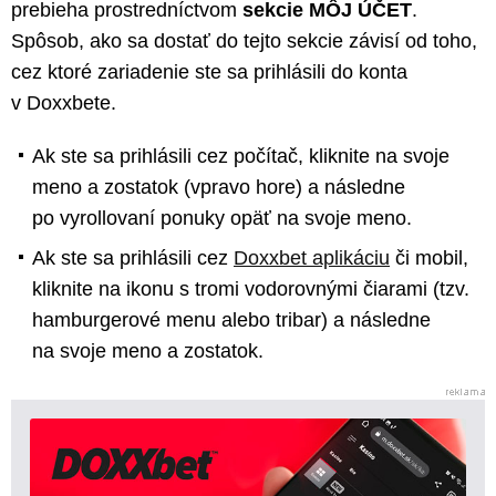
prebieha prostredníctvom
sekcie MÔJ ÚČET
.
Spôsob, ako sa dostať do tejto sekcie závisí od toho,
cez ktoré zariadenie ste sa prihlásili do konta
v Doxxbete.
Ak ste sa prihlásili cez počítač, kliknite na svoje
meno a zostatok (vpravo hore) a následne
po vyrollovaní ponuky opäť na svoje meno.
Ak ste sa prihlásili cez
Doxxbet aplikáciu
či mobil,
kliknite na ikonu s tromi vodorovnými čiarami (tzv.
hamburgerové menu alebo tribar) a následne
na svoje meno a zostatok.