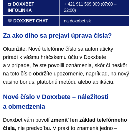
☎️
DOXXBET
+ 421 911 569 909 (07:00 –
INFOLINKA
22:00)
💬
DOXXBET CHAT
na doxxbet.sk
Za ako dlho sa prejaví úprava čísla?
Okamžite. Nové telefónne číslo sa automaticky
priradí k vášmu hráčskemu účtu v Doxxbete
a v prípade, že ste povolili oznámenia, skôr či neskôr
na toto číslo obdržíte upozornenie, napríklad, na nový
casino bonus
, platobnú metódu alebo aplikáciu.
Nové číslo v Doxxbete – náležitosti
a obmedzenia
Doxxbet vám povolí
zmeniť len základ telefónneho
čísla
, nie predvoľbu. V praxi to znamená jedno –