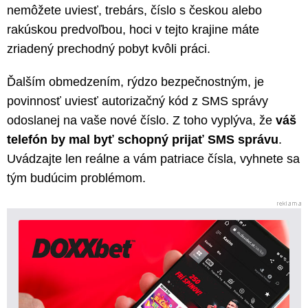
nemôžete uviesť, trebárs, číslo s českou alebo
rakúskou predvoľbou, hoci v tejto krajine máte
zriadený prechodný pobyt kvôli práci.
Ďalším obmedzením, rýdzo bezpečnostným, je
povinnosť uviesť autorizačný kód z SMS správy
odoslanej na vaše nové číslo. Z toho vyplýva, že
váš
telefón by mal byť schopný prijať SMS správu
.
Uvádzajte len reálne a vám patriace čísla, vyhnete sa
tým budúcim problémom.