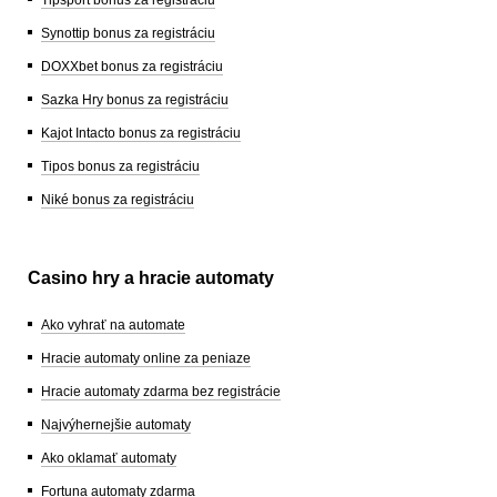
Tipsport bonus za registráciu
Synottip bonus za registráciu
DOXXbet bonus za registráciu
Sazka Hry bonus za registráciu
Kajot Intacto bonus za registráciu
Tipos bonus za registráciu
Niké bonus za registráciu
Casino hry a hracie automaty
Ako vyhrať na automate
Hracie automaty online za peniaze
Hracie automaty zdarma bez registrácie
Najvýhernejšie automaty
Ako oklamať automaty
Fortuna automaty zdarma