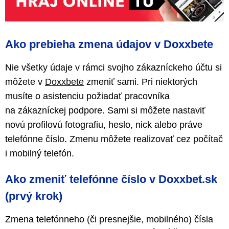
Ako prebieha zmena údajov v Doxxbete
Nie všetky údaje v rámci svojho zákazníckeho účtu si
môžete v
Doxxbete
zmeniť sami. Pri niektorých
musíte o asistenciu požiadať pracovníka
na zákazníckej podpore. Sami si môžete nastaviť
novú profilovú fotografiu, heslo, nick alebo práve
telefónne číslo. Zmenu môžete realizovať cez počítač
i mobilný telefón.
Ako zmeniť telefónne číslo v Doxxbet.sk
(prvý krok)
Zmena telefónneho (či presnejšie, mobilného) čísla