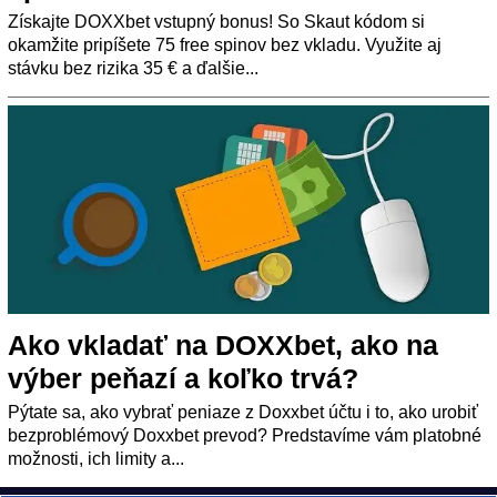
Získajte DOXXbet vstupný bonus! So Skaut kódom si
okamžite pripíšete 75 free spinov bez vkladu. Využite aj
stávku bez rizika 35 € a ďalšie...
Ako vkladať na DOXXbet, ako na
výber peňazí a koľko trvá?
Pýtate sa, ako vybrať peniaze z Doxxbet účtu i to, ako urobiť
bezproblémový Doxxbet prevod? Predstavíme vám platobné
možnosti, ich limity a...