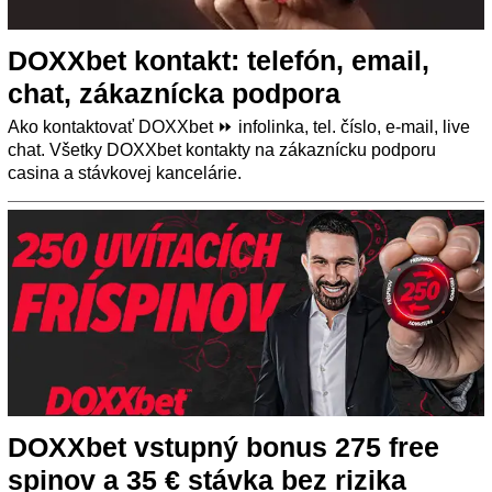
DOXXbet kontakt: telefón, email,
chat, zákaznícka podpora
Ako kontaktovať DOXXbet ⏩ infolinka, tel. číslo, e-mail, live
chat. Všetky DOXXbet kontakty na zákaznícku podporu
casina a stávkovej kancelárie.
DOXXbet vstupný bonus 275 free
spinov a 35 € stávka bez rizika