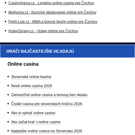
CasinoArena.cz - Legálne online casina pre Čechov
BetArena.cz - Kurzové stávkovanie online pre Čechov
Fight-Live.cz - MMA a bojové športy online pre Čechov
HokejZpravy.cz – Hokej online pre Čechov
HRÁČI NAJČASTEJŠIE HĽADAJÚ
Online casina
Slovenské online kasína
Nové online casina 2026
Zahraničné online casina a bonusy bez vkladu
České casina pre slovenských hráčov 2026
Ako si vybrať online casino
Ako začat hrať v online casine
Najlepšie online casina na Slovensku 2026