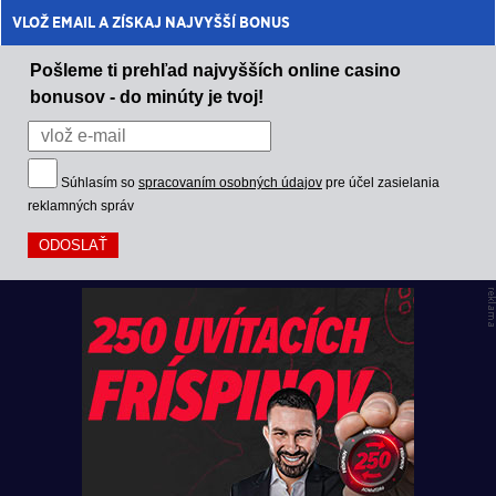
VLOŽ EMAIL A ZÍSKAJ NAJVYŠŠÍ BONUS
Pošleme ti prehľad najvyšších online casino
bonusov - do minúty je tvoj!
Súhlasím so
spracovaním osobných údajov
pre účel zasielania
reklamných správ