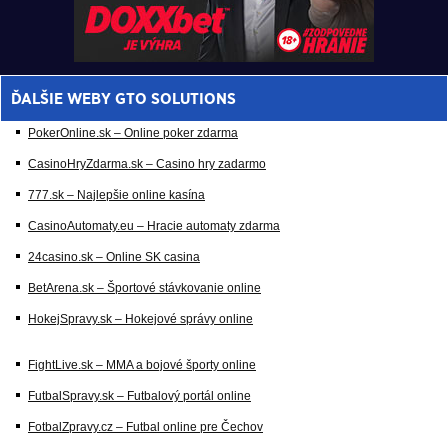
ĎALŠIE WEBY GTO SOLUTIONS
PokerOnline.sk – Online poker zdarma
CasinoHryZdarma.sk – Casino hry zadarmo
777.sk – Najlepšie online kasína
CasinoAutomaty.eu – Hracie automaty zdarma
24casino.sk – Online SK casina
BetArena.sk – Športové stávkovanie online
HokejSpravy.sk – Hokejové správy online
FightLive.sk – MMA a bojové športy online
FutbalSpravy.sk – Futbalový portál online
FotbalZpravy.cz – Futbal online pre Čechov