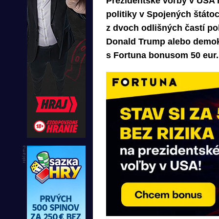
Prezidentské voľby v USA 
politiky v Spojených štáto
z dvoch odlišných častí po
Donald Trump alebo demokr
s Fortuna bonusom 50 eur.