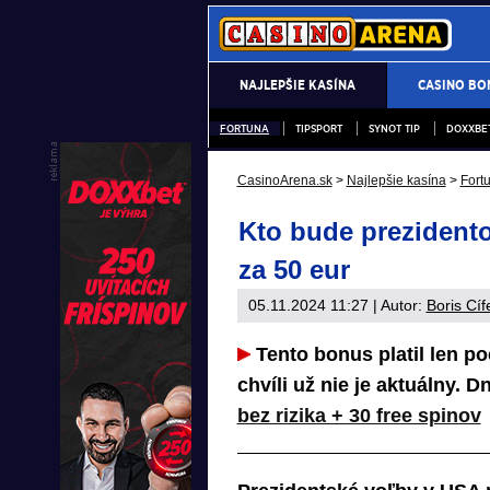
NAJLEPŠIE KASÍNA
CASINO BO
FORTUNA
TIPSPORT
SYNOT TIP
DOXXBE
CasinoArena.sk
>
Najlepšie kasína
>
Fort
Kto bude prezident
za 50 eur
05.11.2024 11:27
| Autor:
Boris Cíf
Tento bonus platil len po
chvíli už nie je aktuálny. 
bez rizika + 30 free spinov