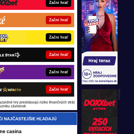
Začni hrať
Začni hrať
Začni hrať
Začni hrať
Začni hrať
Začni hrať
zardné hry predstavujú riziko finančných strát
vzniku závislosti.
I NAJČASTEJŠIE HĽADAJÚ
ine casina