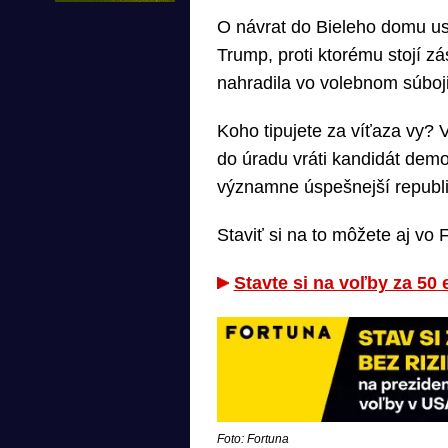
O návrat do Bieleho domu usi
Trump, proti ktorému stojí 
nahradila vo volebnom súboj
Koho tipujete za víťaza vy? 
do úradu vráti kandidát demo
významne úspešnejší republ
Staviť si na to môžete aj vo 
Stavte si na voľby za 50 
Foto: Fortuna