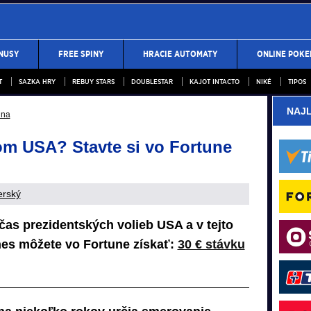
NUSY
FREE SPINY
HRACIE AUTOMATY
ONLINE POKE
T
SAZKA HRY
REBUY STARS
DOUBLESTAR
KAJOT INTACTO
NIKÉ
TIPOS
NAJL
una
om USA? Stavte si vo Fortune
erský
čas prezidentských volieb USA a v tejto
Dnes môžete vo Fortune získať:
30 € stávku