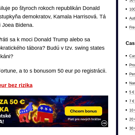
50 
luje po štyroch rokoch republikán Donald
100
zástupkyňa demokratov, Kamala Harrisová. Tá
Aut
i Joea Bidena.
Fre
Vráti sa k moci Donald Trump alebo sa
Cas
kratického tábora? Budú v tzv. swing states
ikáni?
Cas
Pro
Fortune, a to s bonusom 50 eur po registrácii.
Pen
Nar
eur bez rizika
5 €
7 €
10 
20 
30 