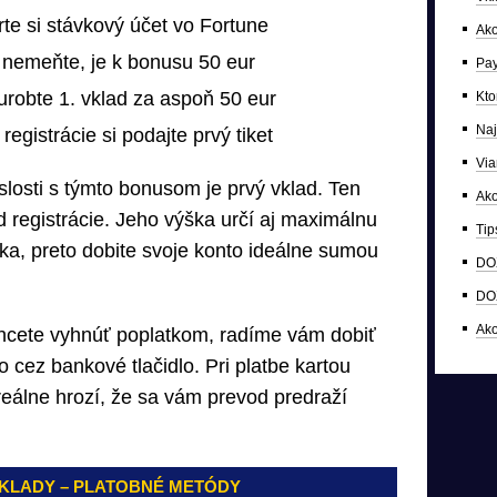
te si stávkový účet vo Fortune
Ako
emeňte, je k bonusu 50 eur
Pay
 urobte 1. vklad za aspoň 50 eur
Kto
Naj
egistrácie si podajte prvý tiket
Via
losti s týmto bonusom je prvý vklad. Ten
Ako
d registrácie. Jeho výška určí aj maximálnu
Tip
ika, preto dobite svoje konto ideálne sumou
DO
DOX
Ako
chcete vyhnúť poplatkom, radíme vám dobiť
 cez bankové tlačidlo. Pri platbe kartou
eálne hrozí, že sa vám prevod predraží
KLADY – PLATOBNÉ METÓDY