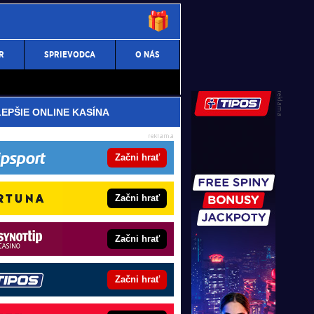
R
SPRIEVODCA
O NÁS
EPŠIE ONLINE KASÍNA
Začni hrať
Začni hrať
Začni hrať
Začni hrať