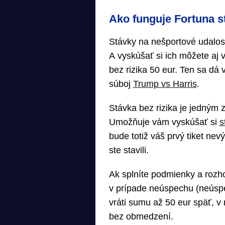
Ako funguje Fortuna st
Stávky na nešportové udalos
A vyskúšať si ich môžete aj
bez rizika 50 eur. Ten sa dá 
súboj
Trump vs Harris
.
Stávka bez rizika je jedným 
Umožňuje vám vyskúšať si
s
bude totiž váš prvý tiket nev
ste stavili.
Ak splníte podmienky a rozh
v prípade neúspechu (neúspe
vráti sumu až 50 eur späť, v
bez obmedzení.