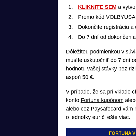
KLIKNITE SEM
a vytvor
Promo kód VOLBYUSA n
Dokončite registráciu a
Do 7 dní od dokončenia r
Dôležitou podmienkou v súvis
musíte uskutočniť do 7 dní o
hodnotu vašej stávky bez riz
aspoň 50 €.
V prípade, že sa pri vklade 
konto
Fortuna kupónom
alebo
alebo cez Paysafecard vám r
o jednotky eur či ešte viac.
FORTUNA V