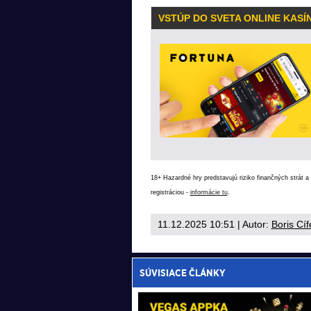
VSTÚP DO SVETA ONLINE KASÍ
18+ Hazardné hry predstavujú riziko finančných strát a 
registráciou -
informácie tu
.
11.12.2025 10:51
| Autor:
Boris Cíf
SÚVISIACE ČLÁNKY