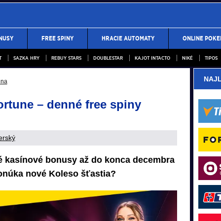
NUSY
FREE SPINY
HRACIE AUTOMATY
ONLINE POKE
T
SAZKA HRY
REBUY STARS
DOUBLESTAR
KAJOT INTACTO
NIKÉ
TIPOS
NAJL
una
ortune – denné free spiny
erský
lé kasínové bonusy až do konca decembra
onúka nové Koleso šťastia?