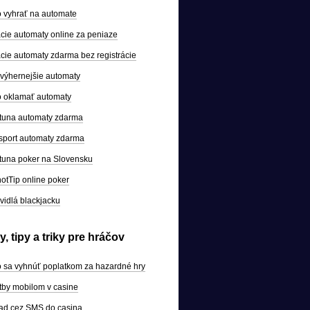
 vyhrať na automate
cie automaty online za peniaze
cie automaty zdarma bez registrácie
výhernejšie automaty
 oklamať automaty
tuna automaty zdarma
sport automaty zdarma
tuna poker na Slovensku
otTip online poker
vidlá blackjacku
, tipy a triky pre hráčov
 sa vyhnúť poplatkom za hazardné hry
tby mobilom v casine
ad cez SMS do casina