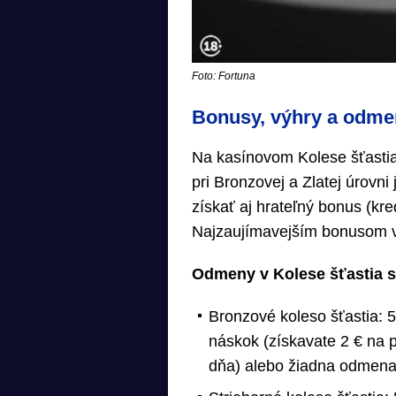
Foto: Fortuna
Bonusy, výhry a odmen
Na kasínovom Kolese šťastia 
pri Bronzovej a Zlatej úrov
získať aj hrateľný bonus (kr
Najzaujímavejším bonusom v 
Odmeny v Kolese šťastia 
Bronzové koleso šťastia: 5
náskok (získavate 2 € na 
dňa) alebo žiadna odmena