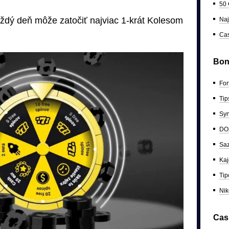
50 
ždý deň môže zatočiť najviac 1-krát Kolesom
Naj
Cas
Bon
For
Tip
Syn
DOX
Saz
Kaj
Tip
Nik
Cas