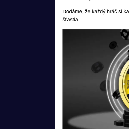
Dodáme, že každý hráč si ka
šťastia.