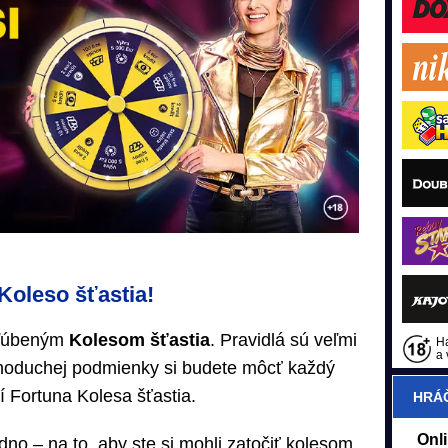
Koleso šťastia!
bľúbeným
Kolesom šťastia
. Pravidlá sú veľmi
Ha
a 
dnoduchej podmienky si budete môcť každý
í Fortuna Kolesa šťastia.
HRÁČ
Onl
no – na to, aby ste si mohli zatočiť kolesom