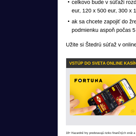
celkovo bude v súťaži rozd
eur, 120 x 500 eur, 300 x 1
ak sa chcete zapojiť do žr
podmienku aspoň počas 5 
Užite si Štedrú súťaž v onlin
VSTÚP DO SVETA ONLINE KASÍ
18+ Hazardné hry predstavujú riziko finančných strát a 