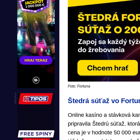
Foto: Fortuna
Štedrá súťaž vo Fortu
Online kasíno a stávková kanc
pripravila Štedrú súťaž, kto
cena je v hodnote 50 000 eu