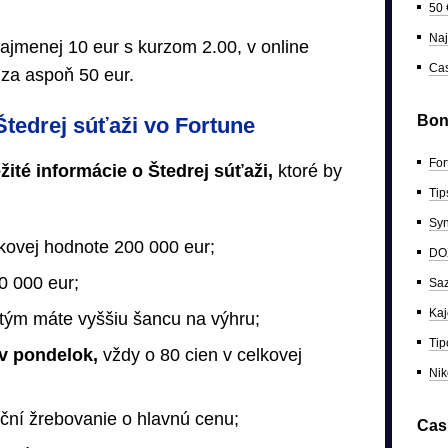
50 
Naj
ajmenej 10 eur s kurzom 2.00, v online
Cas
 za aspoň 50 eur.
Bon
Štedrej súťaži vo Fortune
For
žité informácie o Štedrej súťaži,
ktoré by
Tip
Syn
lkovej hodnote 200 000 eur;
DOX
0 000 eur;
Saz
Kaj
 tým máte vyššiu šancu na výhru;
Tip
 v pondelok,
vždy o 80 cien v celkovej
Nik
ční žrebovanie o hlavnú cenu;
Cas