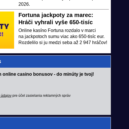
2026.
Fortuna jackpoty za marec:
Hráči vyhrali vyše 650-tisíc
Online kasíno Fortuna rozdalo v marci
na jackpotoch sumu viac ako 650-tisíc eur.
Rozdelilo si ju medzi seba až 2 947 hráčov!
S
 online casino bonusov - do minúty je tvoj!
 údajov
pre účel zasielania reklamných správ