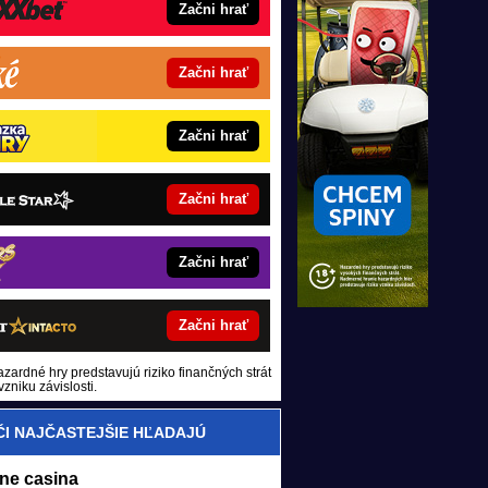
Začni hrať
Začni hrať
Začni hrať
Začni hrať
Začni hrať
Začni hrať
zardné hry predstavujú riziko finančných strát
vzniku závislosti.
I NAJČASTEJŠIE HĽADAJÚ
ine casina