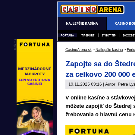
NAJLEPŠIE KASÍNA
CASINO BO
FORTUNA
TIPSPORT
SYNOT TIP
DOXXBE
CasinoArena.sk
>
Najlepšie kasína
>
Fort
Zapojte sa do Štedr
za celkovo 200 000 
19.11.2025 09:16
| Autor:
Petra Lyž
V online kasíne a stávkove
môžete zapojiť do Štedrej 
žrebovania o hlavnú cenu 5