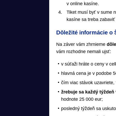
v online kasíne.
Tiket musí byť v sume n
kasíne sa treba zabaviť
Dôležité informácie o 
Na záver vám zhrnieme
dôle
vám rozhodne nemali ujsť:
v súťaži hráte o ceny v ce
hlavná cena je v podobe 5
čím viac stávok uzavriete,
žrebuje sa každý týždeň
hodnote 25 000 eur;
posledný týždeň sa uskuto