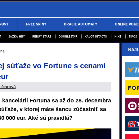
NUSY
FREE SPINY
HRACIE AUTOMATY
ONLINE POKE
T
SAZKA HRY
REBUY STARS
DOUBLESTAR
KAJOT INTACTO
NIKÉ
TIPOS
NAJL
una
ej súťaže vo Fortune s cenami
eur
ičiarová
j kancelárii Fortuna sa až do 28. decembra
súťaže, v ktorej máte šancu zúčastniť sa
0 000 eur. Aké sú pravidlá?