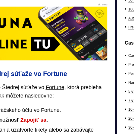
50 
100
Aut
Fre
Cas
Cas
Pro
drej súťaže vo Fortune
Pen
Nar
do Štedrej súťaže vo
Fortune
, ktorá prebieha
5 €
tak môžete nasledovne:
7 €
ráčskeho účtu vo Fortune.
10 
20 
a možnosť
Zapojiť sa
.
30 
nia uzatvorte tikety alebo sa zabávajte