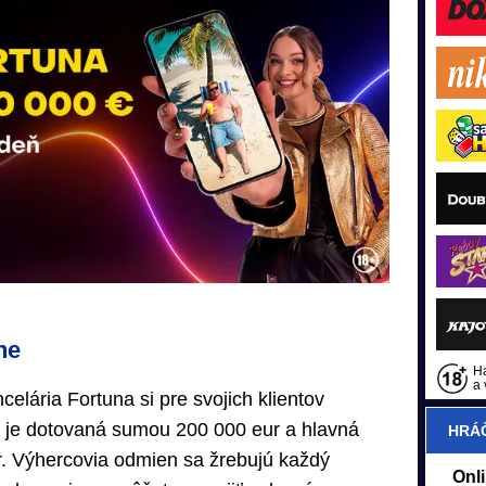
ne
Ha
a 
elária Fortuna si pre svojich klientov
rá je dotovaná sumou 200 000 eur a hlavná
HRÁČ
r. Výhercovia odmien sa žrebujú každý
Onl