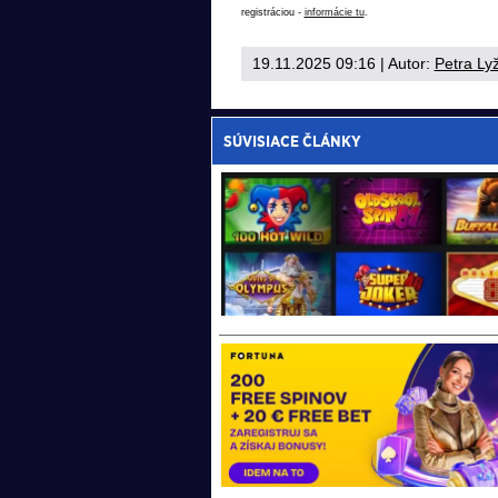
registráciou -
informácie tu
.
19.11.2025 09:16
| Autor:
Petra Lyž
SÚVISIACE ČLÁNKY