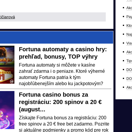
Ako
ičiarová
Pay
Kto
Naj
Via
Fortuna automaty a casino hry:
Ako
prehľad, bonusy, TOP výhry
Tip
Fortuna automaty si môžete v kasíne
DO
zahrať zdarma i o peniaze. Ktoré výherné
automaty Fortuna patria k tým
DOX
najobľúbenejším alebo ku jackpotovým?
Ako
Fortuna casino bonus za
registráciu: 200 spinov a 20 €
(august...
Získajte Fortuna bonus za registráciu: 200
free spinov a 20 € free bet zadarmo. Pozrite
si aktuálne podmienky a promo kód pre rok