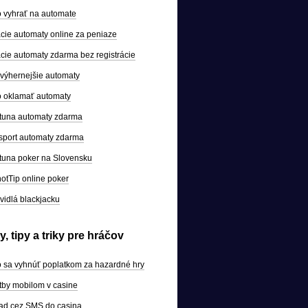
 vyhrať na automate
cie automaty online za peniaze
cie automaty zdarma bez registrácie
výhernejšie automaty
 oklamať automaty
tuna automaty zdarma
sport automaty zdarma
tuna poker na Slovensku
otTip online poker
vidlá blackjacku
, tipy a triky pre hráčov
 sa vyhnúť poplatkom za hazardné hry
tby mobilom v casine
ad cez SMS do casina