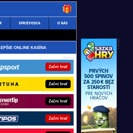
R
SPRIEVODCA
O NÁS
EPŠIE ONLINE KASÍNA
Začni hrať
Začni hrať
Začni hrať
Začni hrať