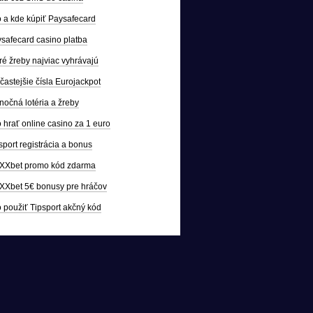
 a kde kúpiť Paysafecard
safecard casino platba
ré žreby najviac vyhrávajú
častejšie čísla Eurojackpot
nočná lotéria a žreby
 hrať online casino za 1 euro
sport registrácia a bonus
XXbet promo kód zdarma
Xbet 5€ bonusy pre hráčov
 použiť Tipsport akčný kód