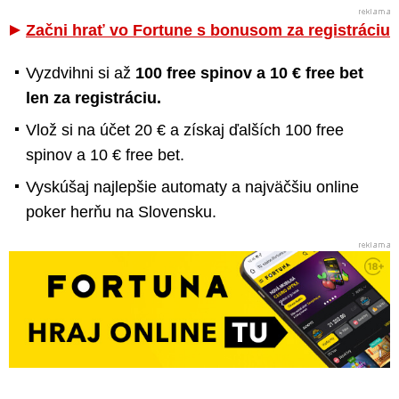
Začni hrať vo Fortune s bonusom za registráciu
Vyzdvihni si až
100 free spinov a 10 € free bet
len za registráciu.
Vlož si na účet 20 € a získaj ďalších 100 free
spinov a 10 € free bet.
Vyskúšaj najlepšie automaty a najväčšiu online
poker herňu na Slovensku.