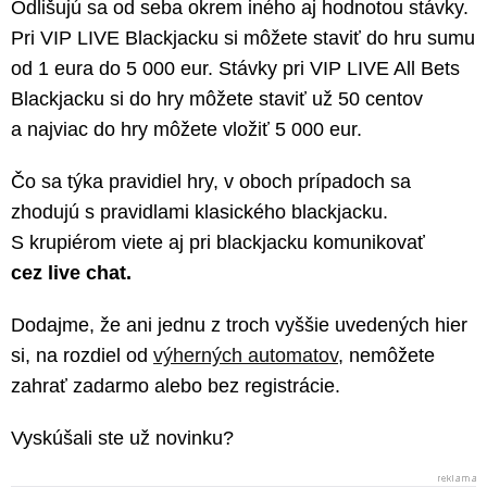
Odlišujú sa od seba okrem iného aj hodnotou stávky.
Pri VIP LIVE Blackjacku si môžete staviť do hru sumu
od 1 eura do 5 000 eur. Stávky pri VIP LIVE All Bets
Blackjacku si do hry môžete staviť už 50 centov
a najviac do hry môžete vložiť 5 000 eur.
Čo sa týka pravidiel hry, v oboch prípadoch sa
zhodujú s pravidlami klasického blackjacku.
S krupiérom viete aj pri blackjacku komunikovať
cez live chat.
Dodajme, že ani jednu z troch vyššie uvedených hier
si, na rozdiel od
výherných automatov
, nemôžete
zahrať zadarmo alebo bez registrácie.
Vyskúšali ste už novinku?