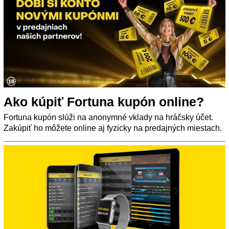
Ako kúpiť Fortuna kupón online?
Fortuna kupón slúži na anonymné vklady na hráčsky účet.
Zakúpiť ho môžete online aj fyzicky na predajných miestach.