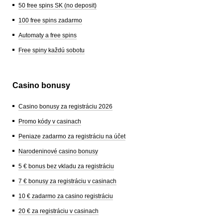
50 free spins SK (no deposit)
100 free spins zadarmo
Automaty a free spins
Free spiny každú sobotu
Casino bonusy
Casino bonusy za registráciu 2026
Promo kódy v casinach
Peniaze zadarmo za registráciu na účet
Narodeninové casino bonusy
5 € bonus bez vkladu za registráciu
7 € bonusy za registráciu v casinach
10 € zadarmo za casino registráciu
20 € za registráciu v casinach