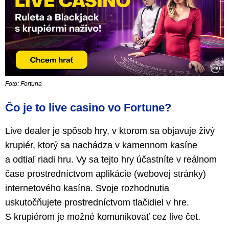
Foto: Fortuna
Čo je to live casino vo Fortune?
Live dealer je spôsob hry, v ktorom sa objavuje živý
krupiér, ktorý sa nachádza v kamennom kasíne
a odtiaľ riadi hru. Vy sa tejto hry účastníte v reálnom
čase prostredníctvom aplikácie (webovej stránky)
internetového kasína. Svoje rozhodnutia
uskutočňujete prostredníctvom tlačidiel v hre.
S krupiérom je možné komunikovať cez live čet.