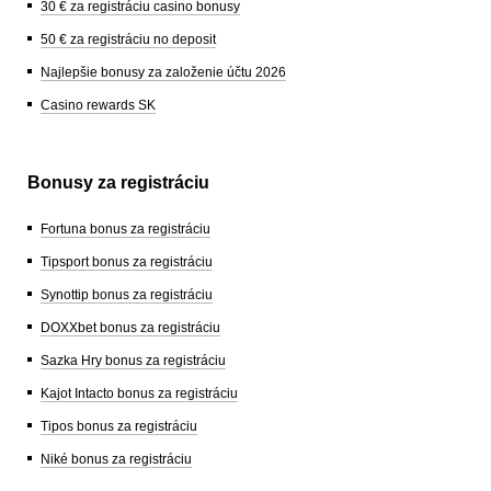
30 € za registráciu casino bonusy
50 € za registráciu no deposit
Najlepšie bonusy za založenie účtu 2026
Casino rewards SK
Bonusy za registráciu
Fortuna bonus za registráciu
Tipsport bonus za registráciu
Synottip bonus za registráciu
DOXXbet bonus za registráciu
Sazka Hry bonus za registráciu
Kajot Intacto bonus za registráciu
Tipos bonus za registráciu
Niké bonus za registráciu