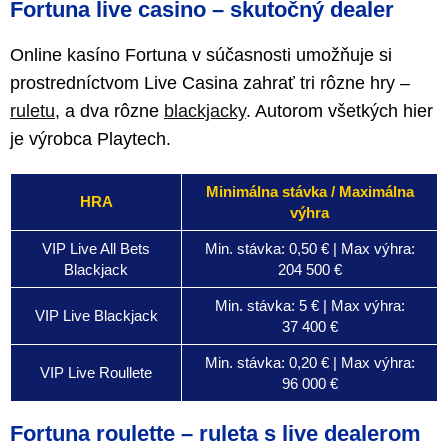
Fortuna live casino – skutočný dealer
Online kasíno Fortuna v súčasnosti umožňuje si
prostredníctvom Live Casina zahrať tri rôzne hry –
ruletu
, a dva rôzne
blackjacky
. Autorom všetkých hier
je výrobca Playtech.
Minimálna stávka / Maximálna
HRA
výhra
VIP Live All Bets
Min. stávka: 0,50 € | Max výhra:
Blackjack
204 500 €
Min. stávka: 5 € | Max výhra:
VIP Live Blackjack
37 400 €
Min. stávka: 0,20 € | Max výhra:
VIP Live Roullete
96 000 €
Fortuna roulette – ruleta s live dealerom