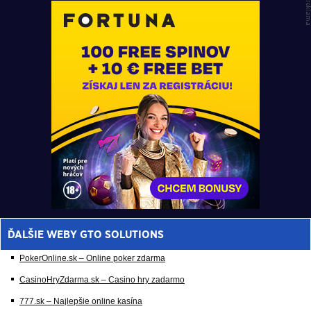
ĎALŠIE WEBY GTO SOLUTIONS
PokerOnline.sk – Online poker zdarma
CasinoHryZdarma.sk – Casino hry zadarmo
777.sk – Najlepšie online kasína