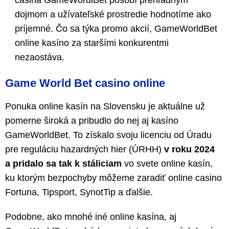
casina GameWordlBet pôsobí prehľadným
dojmom a užívateľské prostredie hodnotíme ako
príjemné. Čo sa týka promo akcií, GameWorldBet
online kasíno za staršími konkurentmi
nezaostáva.
Game World Bet casino online
Ponuka online kasín na Slovensku je aktuálne už
pomerne široká a pribudlo do nej aj kasíno
GameWorldBet. To získalo svoju licenciu od Úradu
pre reguláciu hazardných hier (ÚRHH)
v roku 2024
a pridalo sa tak k stáliciam
vo svete online kasín,
ku ktorým bezpochyby môžeme zaradiť online casino
Fortuna, Tipsport, SynotTip a ďalšie.
Podobne, ako mnohé iné online kasína, aj