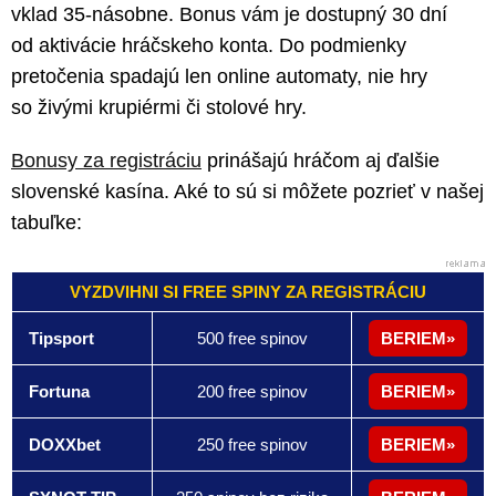
vklad 35-násobne. Bonus vám je dostupný 30 dní
od aktivácie hráčskeho konta. Do podmienky
pretočenia spadajú len online automaty, nie hry
so živými krupiérmi či stolové hry.
Bonusy za registráciu
prinášajú hráčom aj ďalšie
slovenské kasína. Aké to sú si môžete pozrieť v našej
tabuľke:
VYZDVIHNI SI FREE SPINY ZA REGISTRÁCIU
Tipsport
500 free spinov
BERIEM
Fortuna
200 free spinov
BERIEM
DOXXbet
250 free spinov
BERIEM