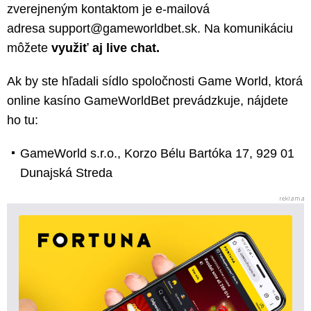
zverejneným kontaktom je e-mailová
adresa support@gameworldbet.sk. Na komunikáciu
môžete
využiť aj live chat.
Ak by ste hľadali sídlo spoločnosti Game World, ktorá
online kasíno GameWorldBet prevádzkuje, nájdete
ho tu:
GameWorld s.r.o., Korzo Bélu Bartóka 17, 929 01
Dunajská Streda