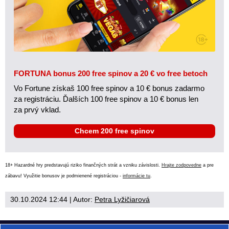
FORTUNA bonus 200 free spinov a 20 € vo free betoch
Vo Fortune získaš 100 free spinov a 10 € bonus zadarmo
za registráciu. Ďalších 100 free spinov a 10 € bonus len
za prvý vklad.
Chcem 200 free spinov
18+ Hazardné hry predstavujú riziko finančných strát a vzniku závislosti.
Hrajte zodpovedne
a pre
zábavu! Využitie bonusov je podmienené registráciou -
informácie tu
.
30.10.2024 12:44
| Autor:
Petra Lyžičiarová