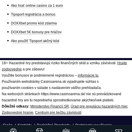
Ako hrať online casino za 1 euro
Tipsport registrácia a bonus
DOXXbet promo kód zdarma
DOXXbet 5€ bonusy pre hráčov
Ako použiť Tipsport akčný kód
18+ Hazardné hry predstavujú riziko finančných strát a vzniku závislosti.
Hrajte
zodpovedne
a pre zábavu!
Využitie bonusov je podmienené registráciou –
informácie tu
.
Používaním webstránky Casinoarena.sk vyjadrujete súhlas s
používaním cookies v súlade s nastavením vášho prehliadača.
Na webových stránkach https://www.casinoarena.sk/ nie sú prevádzkované
hazardné hry ani tu neprebieha sprostredkovanie akýchkoľvek platieb.
Dôležité odkazy:
Ministerstvo Financií SR
,
Úrad pre reguláciu hazardných hier
,
Zodpovedné hranie
,
Centrum pre liečbu závislostí
O nás
|
Kontakty
|
Redakčné štandardy
|
Podmienky používania