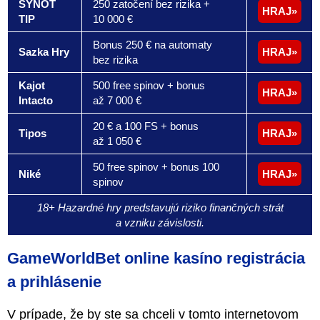
SYNOT
250 zatočení bez rizika +
HRAJ
TIP
10 000 €
Bonus 250 € na automaty
Sazka Hry
HRAJ
bez rizika
Kajot
500 free spinov + bonus
HRAJ
Intacto
až 7 000 €
20 € a 100 FS + bonus
Tipos
HRAJ
až 1 050 €
50 free spinov + bonus 100
Niké
HRAJ
spinov
18+ Hazardné hry predstavujú riziko finančných strát
a vzniku závislosti.
GameWorldBet online kasíno registrácia
a prihlásenie
V prípade, že by ste sa chceli v tomto internetovom