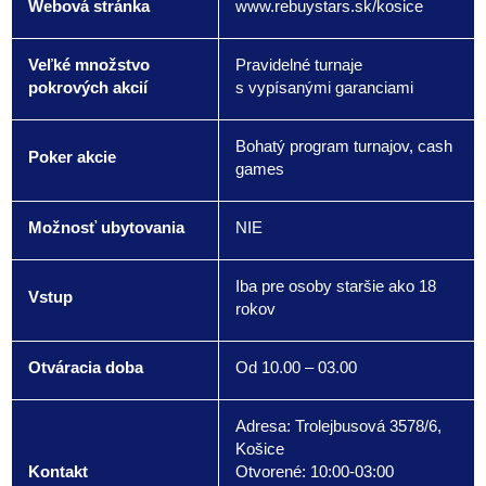
Webová stránka
www.rebuystars.sk/kosice
Veľké množstvo
Pravidelné turnaje
pokrových akcií
s vypísanými garanciami
Bohatý program turnajov, cash
Poker akcie
games
Možnosť ubytovania
NIE
Iba pre osoby staršie ako 18
Vstup
rokov
Otváracia doba
Od 10.00 – 03.00
Adresa: Trolejbusová 3578/6,
Košice
Kontakt
Otvorené: 10:00-03:00