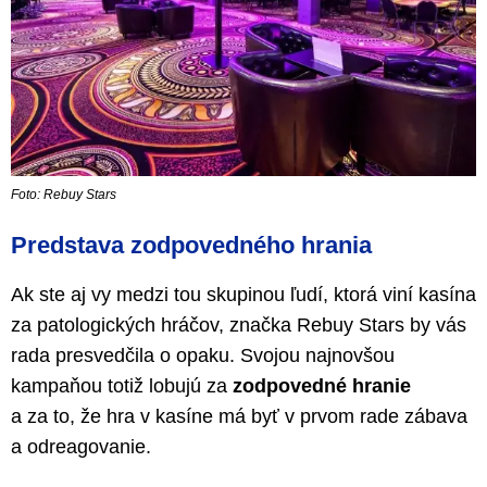
Foto: Rebuy Stars
Predstava zodpovedného hrania
Ak ste aj vy medzi tou skupinou ľudí, ktorá viní kasína
za patologických hráčov, značka Rebuy Stars by vás
rada presvedčila o opaku. Svojou najnovšou
kampaňou totiž lobujú za
zodpovedné hranie
a za to, že hra v kasíne má byť v prvom rade zábava
a odreagovanie.