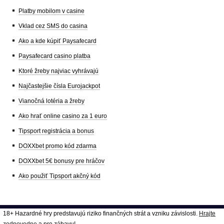
Platby mobilom v casine
Vklad cez SMS do casina
Ako a kde kúpiť Paysafecard
Paysafecard casino platba
Ktoré žreby najviac vyhrávajú
Najčastejšie čísla Eurojackpot
Vianočná lotéria a žreby
Ako hrať online casino za 1 euro
Tipsport registrácia a bonus
DOXXbet promo kód zdarma
DOXXbet 5€ bonusy pre hráčov
Ako použiť Tipsport akčný kód
18+ Hazardné hry predstavujú riziko finančných strát a vzniku závislosti.
Hrajte
zodpovedne
a pre zábavu!