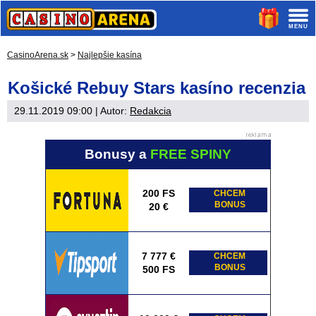
CasinoArena.sk
>
Najlepšie kasína
Košické Rebuy Stars kasíno recenzia
29.11.2019 09:00
| Autor:
Redakcia
Bonusy a
FREE SPINY
200 FS
CHCEM
BONUS
20 €
7 777 €
CHCEM
BONUS
500 FS