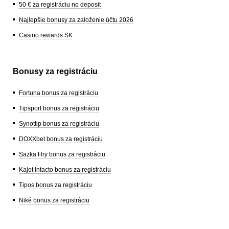
50 € za registráciu no deposit
Najlepšie bonusy za založenie účtu 2026
Casino rewards SK
Bonusy za registráciu
Fortuna bonus za registráciu
Tipsport bonus za registráciu
Synottip bonus za registráciu
DOXXbet bonus za registráciu
Sazka Hry bonus za registráciu
Kajot Intacto bonus za registráciu
Tipos bonus za registráciu
Niké bonus za registráciu