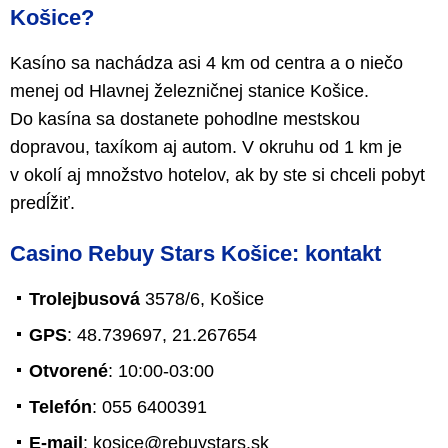
Košice?
Kasíno sa nachádza asi 4 km od centra a o niečo
menej od Hlavnej železničnej stanice Košice.
Do kasína sa dostanete pohodlne mestskou
dopravou, taxíkom aj autom. V okruhu od 1 km je
v okolí aj množstvo hotelov, ak by ste si chceli pobyt
predĺžiť.
Casino Rebuy Stars Košice: kontakt
Trolejbusová
3578/6, Košice
GPS
: 48.739697, 21.267654
Otvorené
: 10:00-03:00
Telefón
: 055 6400391
E-mail
: kosice@rebuystars.sk