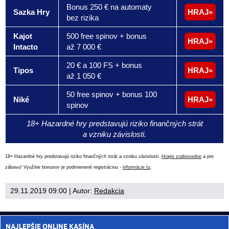
Bonus 250 € na automaty
Sazka Hry
HRAJ
bez rizika
Kajot
500 free spinov + bonus
HRAJ
Intacto
až 7 000 €
20 € a 100 FS + bonus
Tipos
HRAJ
až 1 050 €
50 free spinov + bonus 100
Niké
HRAJ
spinov
18+ Hazardné hry predstavujú riziko finančných strát
a vzniku závislosti.
18+ Hazardné hry predstavujú riziko finančných strát a vzniku závislosti.
Hrajte zodpovedne
a pre
zábavu! Využitie bonusov je podmienené registráciou -
informácie tu
.
29.11.2019 09:00
| Autor:
Redakcia
NAJLEPŠIE ONLINE KASÍNA