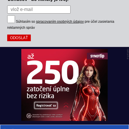
Súhlasím so
spracovaním osobných údajov
pre účel zasielania
reklamných správ