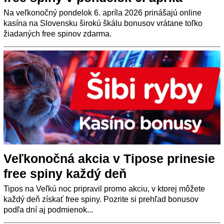
Na veľkonočný pondelok 6. apríla 2026 prinášajú online
kasína na Slovensku širokú škálu bonusov vrátane toľko
žiadaných free spinov zdarma.
Veľkonočná akcia v Tipose prinesie
free spiny každý deň
Tipos na Veľkú noc pripravil promo akciu, v ktorej môžete
každý deň získať free spiny. Pozrite si prehľad bonusov
podľa dní aj podmienok...