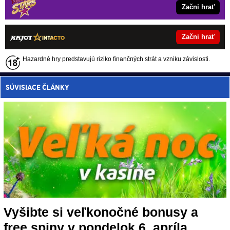
Začni hrať
Začni hrať
Hazardné hry predstavujú riziko finančných strát a vzniku závislosti.
SÚVISIACE ČLÁNKY
Vyšibte si veľkonočné bonusy a
free spiny v pondelok 6. apríla