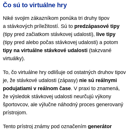
Čo sú to virtuálne hry
Niké svojim zákazníkom ponúka tri druhy tipov
a stávkových príležitostí. Sú to
predzápasové tipy
(tipy pred začiatkom stávkovej udalosti),
live tipy
(tipy pred alebo počas stávkovej udalosti) a potom
tipy na virtuálne stávkové udalosti
(takzvané
virtuálky).
To, čo virtuálne hry odlišuje od ostatných druhov tipov
je, že stávkové udalosti (zápasy)
nie sú reálnymi
podujatiami v reálnom čase
. V praxi to znamená,
že výsledok stávkovej udalosti neurčujú výkony
športovcov, ale výlučne náhodný proces generovaný
prístrojom.
Tento prístroj známy pod označením
generátor