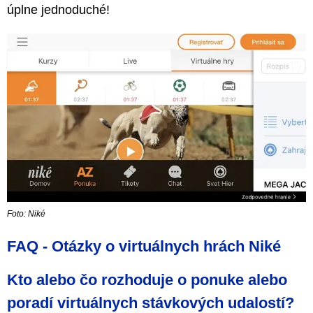
úplne jednoduché!
Foto: Niké
FAQ - Otázky o virtuálnych hrách Niké
Kto alebo čo rozhoduje o ponuke alebo
poradí virtuálnych stávkových udalostí?