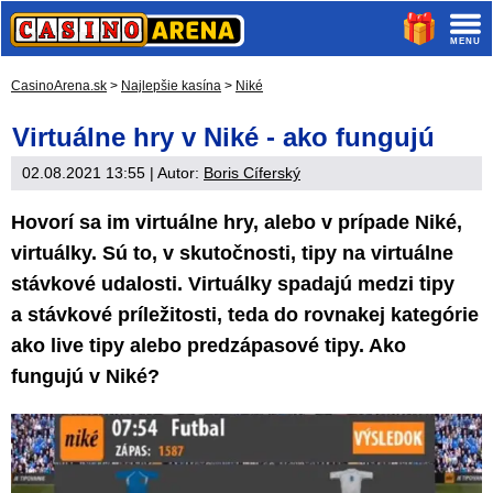
CasinoArena.sk
>
Najlepšie kasína
>
Niké
Virtuálne hry v Niké - ako fungujú
02.08.2021 13:55
| Autor:
Boris Cíferský
Hovorí sa im virtuálne hry, alebo v prípade Niké,
virtuálky. Sú to, v skutočnosti, tipy na virtuálne
stávkové udalosti. Virtuálky spadajú medzi tipy
a stávkové príležitosti, teda do rovnakej kategórie
ako live tipy alebo predzápasové tipy. Ako
fungujú v Niké?