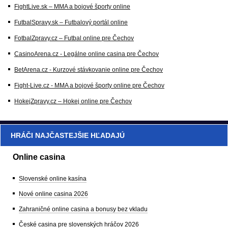
FightLive.sk – MMA a bojové športy online
FutbalSpravy.sk – Futbalový portál online
FotbalZpravy.cz – Futbal online pre Čechov
CasinoArena.cz - Legálne online casina pre Čechov
BetArena.cz - Kurzové stávkovanie online pre Čechov
Fight-Live.cz - MMA a bojové športy online pre Čechov
HokejZpravy.cz – Hokej online pre Čechov
HRÁČI NAJČASTEJŠIE HĽADAJÚ
Online casina
Slovenské online kasína
Nové online casina 2026
Zahraničné online casina a bonusy bez vkladu
České casina pre slovenských hráčov 2026