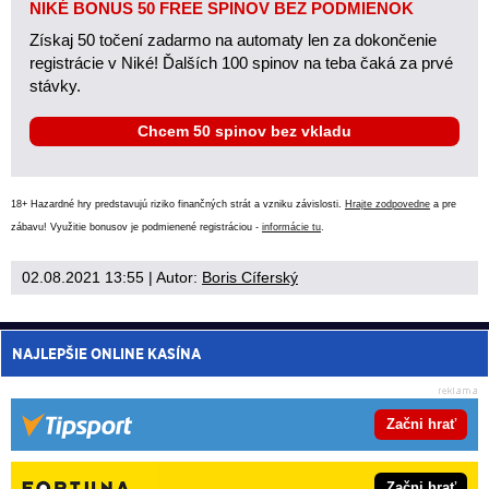
NIKÉ BONUS 50 FREE SPINOV BEZ PODMIENOK
Získaj 50 točení zadarmo na automaty len za dokončenie
registrácie v Niké! Ďalších 100 spinov na teba čaká za prvé
stávky.
Chcem 50 spinov bez vkladu
18+ Hazardné hry predstavujú riziko finančných strát a vzniku závislosti.
Hrajte zodpovedne
a pre
zábavu! Využitie bonusov je podmienené registráciou -
informácie tu
.
02.08.2021 13:55
| Autor:
Boris Cíferský
NAJLEPŠIE ONLINE KASÍNA
Začni hrať
Začni hrať