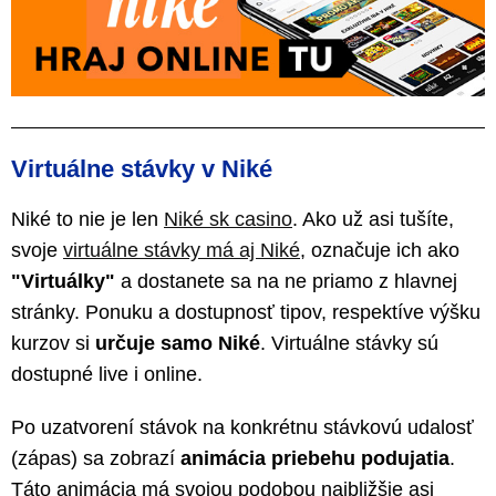
Virtuálne stávky v Niké
Niké to nie je len
Niké sk casino
. Ako už asi tušíte,
svoje
virtuálne stávky má aj Niké
, označuje ich ako
"Virtuálky"
a dostanete sa na ne priamo z hlavnej
stránky. Ponuku a dostupnosť tipov, respektíve výšku
kurzov si
určuje samo Niké
. Virtuálne stávky sú
dostupné live i online.
Po uzatvorení stávok na konkrétnu stávkovú udalosť
(zápas) sa zobrazí
animácia priebehu podujatia
.
Táto animácia má svojou podobou najbližšie asi