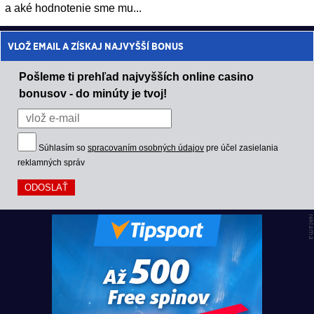
a aké hodnotenie sme mu...
VLOŽ EMAIL A ZÍSKAJ NAJVYŠŠÍ BONUS
Pošleme ti prehľad najvyšších online casino
bonusov - do minúty je tvoj!
Súhlasím so
spracovaním osobných údajov
pre účel zasielania
reklamných správ