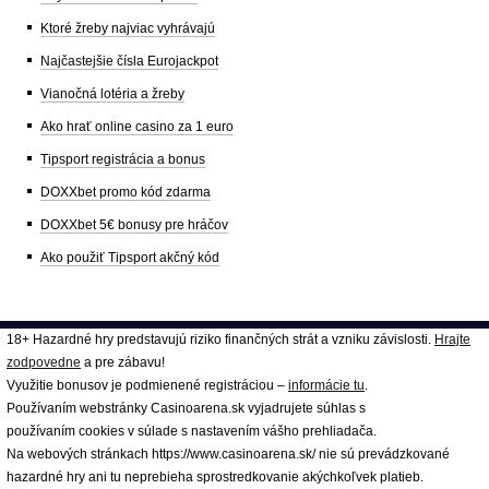
Ktoré žreby najviac vyhrávajú
Najčastejšie čísla Eurojackpot
Vianočná lotéria a žreby
Ako hrať online casino za 1 euro
Tipsport registrácia a bonus
DOXXbet promo kód zdarma
DOXXbet 5€ bonusy pre hráčov
Ako použiť Tipsport akčný kód
18+ Hazardné hry predstavujú riziko finančných strát a vzniku závislosti.
Hrajte
zodpovedne
a pre zábavu!
Využitie bonusov je podmienené registráciou –
informácie tu
.
Používaním webstránky Casinoarena.sk vyjadrujete súhlas s
používaním cookies v súlade s nastavením vášho prehliadača.
Na webových stránkach https://www.casinoarena.sk/ nie sú prevádzkované
hazardné hry ani tu neprebieha sprostredkovanie akýchkoľvek platieb.