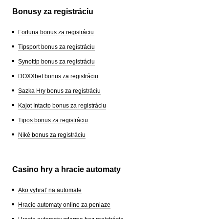
Bonusy za registráciu
Fortuna bonus za registráciu
Tipsport bonus za registráciu
Synottip bonus za registráciu
DOXXbet bonus za registráciu
Sazka Hry bonus za registráciu
Kajot Intacto bonus za registráciu
Tipos bonus za registráciu
Niké bonus za registráciu
Casino hry a hracie automaty
Ako vyhrať na automate
Hracie automaty online za peniaze