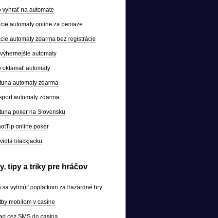
 vyhrať na automate
cie automaty online za peniaze
cie automaty zdarma bez registrácie
výhernejšie automaty
 oklamať automaty
tuna automaty zdarma
sport automaty zdarma
tuna poker na Slovensku
otTip online poker
vidlá blackjacku
, tipy a triky pre hráčov
 sa vyhnúť poplatkom za hazardné hry
tby mobilom v casine
ad cez SMS do casina