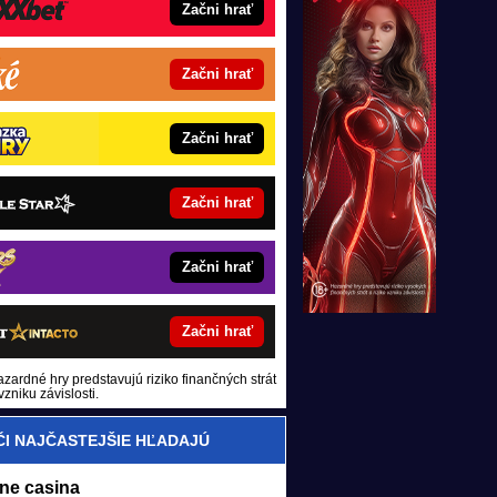
Začni hrať
Začni hrať
Začni hrať
Začni hrať
Začni hrať
Začni hrať
zardné hry predstavujú riziko finančných strát
vzniku závislosti.
I NAJČASTEJŠIE HĽADAJÚ
ine casina