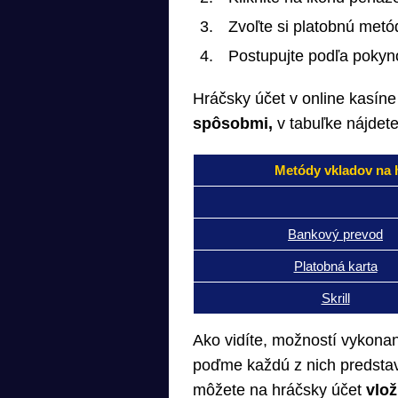
Zvoľte si platobnú metó
Postupujte podľa pokyn
Hráčsky účet v online kasíne
spôsobmi,
v tabuľke nájdete
Metódy vkladov na h
Bankový prevod
Platobná karta
Skrill
Ako vidíte, možností vykonani
poďme každú z nich predstav
môžete na hráčsky účet
vlož