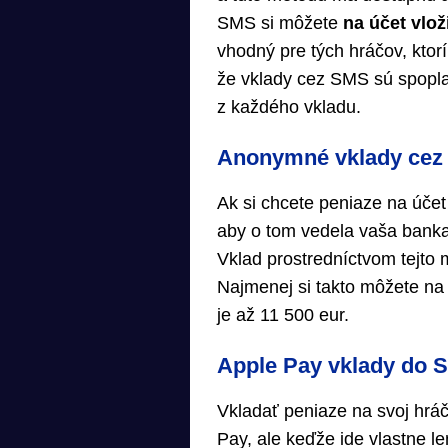
SMS si môžete
na účet vloži
vhodný pre tých hráčov, ktor
že vklady cez SMS sú spopla
z každého vkladu.
Anonymné vklady cez S
Ak si chcete peniaze na úče
aby o tom vedela vaša bank
Vklad prostredníctvom tejto 
Najmenej si takto môžete na 
je až 11 500 eur.
Apple Pay vklady do S
Vkladať peniaze na svoj hráč
Pay, ale keďže ide vlastne le