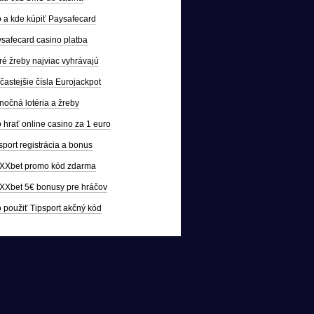
 a kde kúpiť Paysafecard
safecard casino platba
ré žreby najviac vyhrávajú
častejšie čísla Eurojackpot
nočná lotéria a žreby
 hrať online casino za 1 euro
sport registrácia a bonus
XXbet promo kód zdarma
Xbet 5€ bonusy pre hráčov
 použiť Tipsport akčný kód