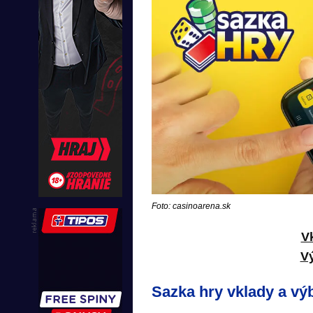
Foto: casinoarena.sk
V
Vý
Sazka hry vklady a vý