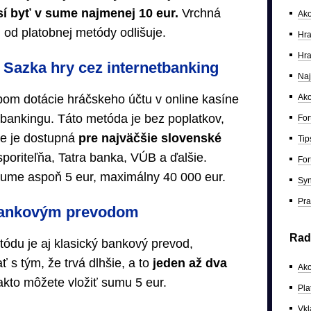
sí byť v sume najmenej 10 eur.
Vrchná
Ako
i od platobnej metódy odlišuje.
Hra
Hra
 Sazka hry cez internetbanking
Naj
Ako
om dotácie hráčskeho účtu v online kasíne
etbankingu. Táto metóda je bez poplatkov,
For
e je dostupná
pre najväčšie slovenské
Tip
poriteľňa, Tatra banka, VÚB a ďalšie.
For
sume aspoň 5 eur, maximálny 40 000 eur.
Syn
Pra
 bankovým prevodom
Rady
ódu je aj klasický bankový prevod,
 s tým, že trvá dlhšie, a to
jeden až dva
Ako
akto môžete vložiť sumu 5 eur.
Pla
Vkl