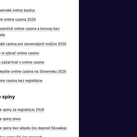
venské online kasína
é online casina 2026
raničné online casina a bonusy bez
adu
ké casina pre slovenských hráčov 2026
 si vybrať online casino
 začat hrať v online casine
lepšie online casina na Slovensku 2026
ine casina bez registrácie
e spiny
e spiny za registráciu 2026
e spiny dnes
e spiny bez vkladu (no deposit Slovakia)