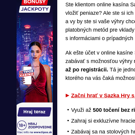
Ste klientom online kasína Sa
vložiť peniaze? Ale ste si ich
a vy by ste si vaše výhry ch
platobných metód pre vklady 
s informáciami o prípadných p
Ak ešte účet v online kasíne
zabávať s možnosťou výhry 
až po registrácii.
Tá je jedn
ktorého na vás čaká možnos
Začni hrať v Sazka Hry 
Využi až
500 točení bez r
Zahraj si exkluzívne hraci
Zabávaj sa na stolových hr