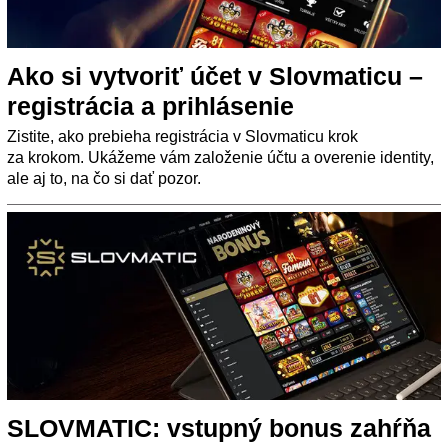
Ako si vytvoriť účet v Slovmaticu –
registrácia a prihlásenie
Zistite, ako prebieha registrácia v Slovmaticu krok
za krokom. Ukážeme vám založenie účtu a overenie identity,
ale aj to, na čo si dať pozor.
SLOVMATIC: vstupný bonus zahŕňa