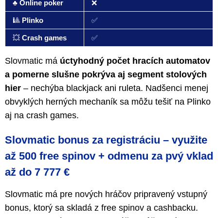
♣️
Online poker
❌
🎱
Plinko
✅
💥
Crash games
✅
Slovmatic má
úctyhodný počet hracích automatov
a pomerne slušne pokrýva aj segment stolových
hier
– nechýba blackjack ani ruleta. Nadšenci menej
obvyklých herných mechaník sa môžu tešiť na Plinko
aj na crash games.
Slovmatic bonus za registráciu – využite
až 500 free spinov + odmenu za pvý vklad
až do 7 777 €
Slovmatic má pre nových hráčov pripravený vstupný
bonus, ktorý sa skladá z free spinov a cashbacku.