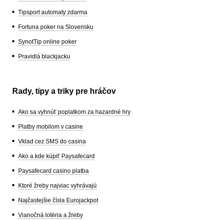
Tipsport automaty zdarma
Fortuna poker na Slovensku
SynotTip online poker
Pravidlá blackjacku
Rady, tipy a triky pre hráčov
Ako sa vyhnúť poplatkom za hazardné hry
Platby mobilom v casine
Vklad cez SMS do casina
Ako a kde kúpiť Paysafecard
Paysafecard casino platba
Ktoré žreby najviac vyhrávajú
Najčastejšie čísla Eurojackpot
Vianočná lotéria a žreby