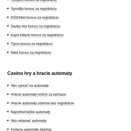
Synottip bonus za registráciu
DOXXbet bonus za registráciu
Sazka Hry bonus za registráciu
Kajot Intacto bonus za registráciu
Tipos bonus za registráciu
Niké bonus za registráciu
Casino hry a hracie automaty
Ako vyhrať na automate
Hracie automaty online za peniaze
Hracie automaty zdarma bez registrácie
Najvýhernejšie automaty
Ako oklamať automaty
Fortuna automaty zdarma