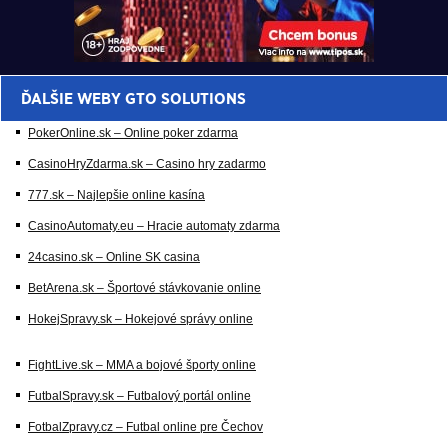
ĎALŠIE WEBY GTO SOLUTIONS
PokerOnline.sk – Online poker zdarma
CasinoHryZdarma.sk – Casino hry zadarmo
777.sk – Najlepšie online kasína
CasinoAutomaty.eu – Hracie automaty zdarma
24casino.sk – Online SK casina
BetArena.sk – Športové stávkovanie online
HokejSpravy.sk – Hokejové správy online
FightLive.sk – MMA a bojové športy online
FutbalSpravy.sk – Futbalový portál online
FotbalZpravy.cz – Futbal online pre Čechov