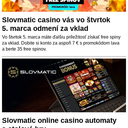
Slovmatic casino vás vo štvrtok
5. marca odmení za vklad
Vo štvrtok 5. marca máte ďalšiu príležitosť získať free spiny
za vklad. Dobite si konto za aspoň 7 € s promokódom lava
a berte 35 free spinov.
Slovmatic online casino automaty