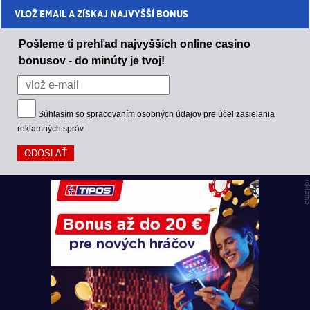
VLOŽ EMAIL A ZÍSKAJ NAJVYŠŠÍ BONUS
Pošleme ti prehľad najvyšších online casino
bonusov - do minúty je tvoj!
Súhlasím so
spracovaním osobných údajov
pre účel zasielania
reklamných správ