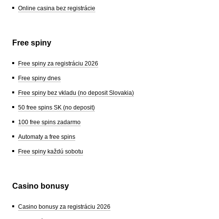
Online casina bez registrácie
Free spiny
Free spiny za registráciu 2026
Free spiny dnes
Free spiny bez vkladu (no deposit Slovakia)
50 free spins SK (no deposit)
100 free spins zadarmo
Automaty a free spins
Free spiny každú sobotu
Casino bonusy
Casino bonusy za registráciu 2026