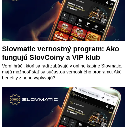
Slovmatic vernostný program: Ako
fungujú SlovCoiny a VIP klub
Verní hráči, ktorí sa radi zabávajú v online kasíne Slovmatic,
majú možnosť stať sa súčasťou vernostného programu. Aké
benefity z neho vyplývajú?