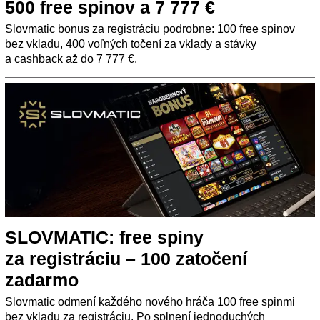
500 free spinov a 7 777 €
Slovmatic bonus za registráciu podrobne: 100 free spinov
bez vkladu, 400 voľných točení za vklady a stávky
a cashback až do 7 777 €.
SLOVMATIC: free spiny
za registráciu – 100 zatočení
zadarmo
Slovmatic odmení každého nového hráča 100 free spinmi
bez vkladu za registráciu. Po splnení jednoduchých