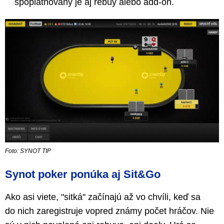
spoplatňovaný je aj rebuy alebo add-on.
Foto: SYNOT TIP
Synot poker ponúka aj Sit&Go
Ako asi viete, "sitká" začínajú až vo chvíli, keď sa
do nich zaregistruje vopred známy počet hráčov. Nie