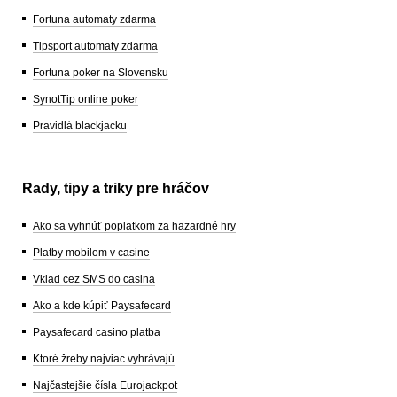
Fortuna automaty zdarma
Tipsport automaty zdarma
Fortuna poker na Slovensku
SynotTip online poker
Pravidlá blackjacku
Rady, tipy a triky pre hráčov
Ako sa vyhnúť poplatkom za hazardné hry
Platby mobilom v casine
Vklad cez SMS do casina
Ako a kde kúpiť Paysafecard
Paysafecard casino platba
Ktoré žreby najviac vyhrávajú
Najčastejšie čísla Eurojackpot