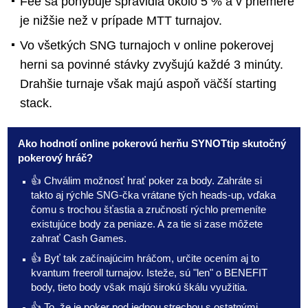
Fee sa pohybuje spravidla okolo 5 % a v priemere
je nižšie než v prípade MTT turnajov.
Vo všetkých SNG turnajoch v online pokerovej
herni sa povinné stávky zvyšujú každé 3 minúty.
Drahšie turnaje však majú aspoň väčší starting
stack.
Ako hodnotí online pokerovú herňu SYNOTtip skutočný
pokerový hráč?
👍 Chválim možnosť hrať poker za body. Zahráte si
takto aj rýchle SNG-čka vrátane tých heads-up, vďaka
čomu s trochou šťastia a zručností rýchlo premeníte
existujúce body za peniaze. A za tie si zase môžete
zahrať Cash Games.
👍 Byť tak začínajúcim hráčom, určite ocením aj to
kvantum freeroll turnajov. Isteže, sú "len" o BENEFIT
body, tieto body však majú širokú škálu využitia.
👍 To, že je poker pod jednou strechou s ostatnými