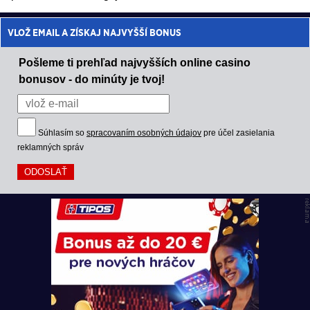
VLOŽ EMAIL A ZÍSKAJ NAJVYŠŠÍ BONUS
Pošleme ti prehľad najvyšších online casino
bonusov - do minúty je tvoj!
Súhlasím so
spracovaním osobných údajov
pre účel zasielania
reklamných správ