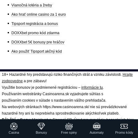
Vianočná lotéria a žreby
Ako hrať online casino za 1 euro
Tipsport registrácia a bonus
DOXXbet promo kód zdarma
DOXXbet 5€ bonusy pre hráčov
Ako použiť Tipsport akčný kód
18+ Hazardné hry predstavujú riziko finančných strát a vzniku závislosti.
Hrajte
zodpovedne
a pre zábavu!
Využitie bonusov je podmienené registráciou –
informácie tu
.
Používaním webstránky Casinoarena.sk vyjadrujete súhlas s
používaním cookies v súlade s nastavením vášho prehliadača.
Na webových stránkach https://www.casinoarena.sk/ nie sú prevádzkované
hazardné hry ani tu neprebieha sprostredkovanie akýchkoľvek platieb.
Dôležité odkazy:
Ministerstvo Financií SR
,
Úrad pre reguláciu hazardných hier
,
Zodpovedné hranie
,
Centrum pre liečbu závislostí
Casina
Bonusy
Free spiny
Automaty
Promo kódy