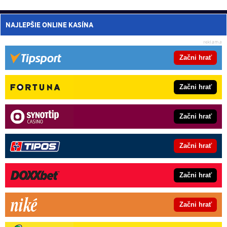
NAJLEPŠIE ONLINE KASÍNA
Začni hrať
Začni hrať
Začni hrať
Začni hrať
Začni hrať
Začni hrať