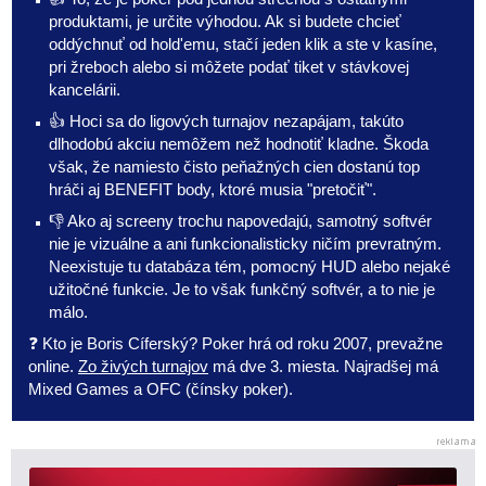
produktami, je určite výhodou. Ak si budete chcieť
oddýchnuť od hold'emu, stačí jeden klik a ste v kasíne,
pri žreboch alebo si môžete podať tiket v stávkovej
kancelárii.
👍 Hoci sa do ligových turnajov nezapájam, takúto
dlhodobú akciu nemôžem než hodnotiť kladne. Škoda
však, že namiesto čisto peňažných cien dostanú top
hráči aj BENEFIT body, ktoré musia "pretočiť".
👎 Ako aj screeny trochu napovedajú, samotný softvér
nie je vizuálne a ani funkcionalisticky ničím prevratným.
Neexistuje tu databáza tém, pomocný HUD alebo nejaké
užitočné funkcie. Je to však funkčný softvér, a to nie je
málo.
❓ Kto je Boris Cíferský? Poker hrá od roku 2007, prevažne
online.
Zo živých turnajov
má dve 3. miesta. Najradšej má
Mixed Games a OFC (čínsky poker).