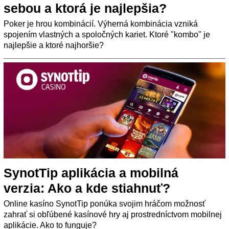
sebou a ktorá je najlepšia?
Poker je hrou kombinácií. Výherná kombinácia vzniká
spojením vlastných a spoločných kariet. Ktoré "kombo" je
najlepšie a ktoré najhoršie?
SynotTip aplikácia a mobilná
verzia: Ako a kde stiahnuť?
Online kasíno SynotTip ponúka svojim hráčom možnosť
zahrať si obľúbené kasínové hry aj prostredníctvom mobilnej
aplikácie. Ako to funguje?