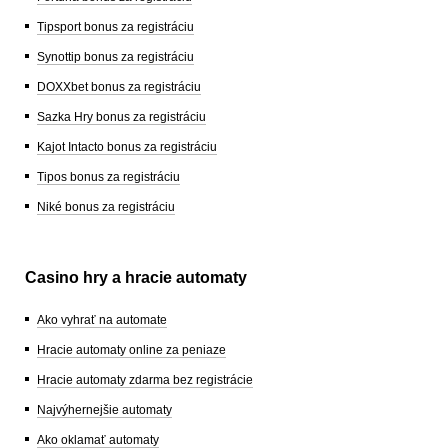
Tipsport bonus za registráciu
Synottip bonus za registráciu
DOXXbet bonus za registráciu
Sazka Hry bonus za registráciu
Kajot Intacto bonus za registráciu
Tipos bonus za registráciu
Niké bonus za registráciu
Casino hry a hracie automaty
Ako vyhrať na automate
Hracie automaty online za peniaze
Hracie automaty zdarma bez registrácie
Najvýhernejšie automaty
Ako oklamať automaty