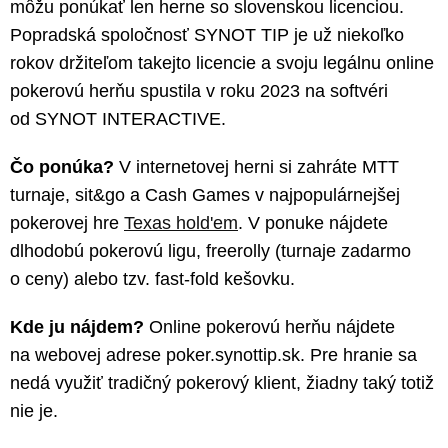
môžu ponúkať len herne so slovenskou licenciou.
Popradská spoločnosť SYNOT TIP je už niekoľko
rokov držiteľom takejto licencie a svoju legálnu online
pokerovú herňu spustila v roku 2023 na softvéri
od SYNOT INTERACTIVE.
Čo ponúka?
V internetovej herni si zahráte MTT
turnaje, sit&go a Cash Games v najpopulárnejšej
pokerovej hre
Texas hold'em
. V ponuke nájdete
dlhodobú pokerovú ligu, freerolly (turnaje zadarmo
o ceny) alebo tzv. fast-fold kešovku.
Kde ju nájdem?
Online pokerovú herňu nájdete
na webovej adrese poker.synottip.sk. Pre hranie sa
nedá využiť tradičný pokerový klient, žiadny taký totiž
nie je.