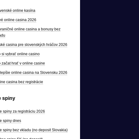
venské online kasína
é online casina 2026
raničné online casina a bonusy bez
adu
ké casina pre slovenských hráčov 2026
 si vybrať online casino
 začat hrať v online casine
lepšie online casina na Slovensku 2026
ine casina bez registrácie
e spiny
e spiny za registráciu 2026
e spiny dnes
e spiny bez vkladu (no deposit Slovakia)