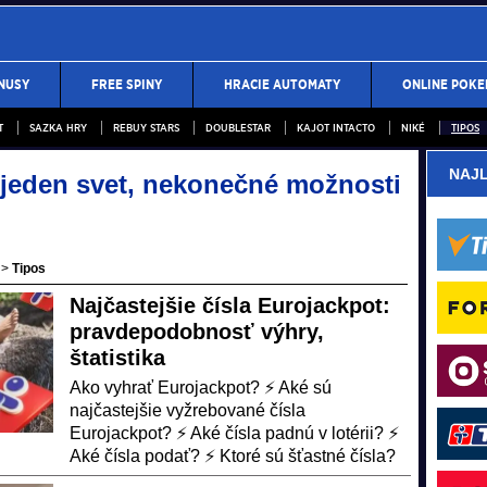
NUSY
FREE SPINY
HRACIE AUTOMATY
ONLINE POKE
T
SAZKA HRY
REBUY STARS
DOUBLESTAR
KAJOT INTACTO
NIKÉ
TIPOS
NAJL
 jeden svet, nekonečné možnosti
>
Tipos
Najčastejšie čísla Eurojackpot:
pravdepodobnosť výhry,
štatistika
Ako vyhrať Eurojackpot? ⚡ Aké sú
najčastejšie vyžrebované čísla
Eurojackpot? ⚡ Aké čísla padnú v lotérii? ⚡
Aké čísla podať? ⚡ Ktoré sú šťastné čísla?