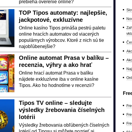
prebieha overenie online?
Slo
TOP Tipos automaty: najlepšie,
jackpotové, exkluzívne
Nov
Online kasíno Tipos prináša pestrú paletu
Zah
online hracích automatov od viacerých
vkl
populárnych výrobcov. Ktoré z nich sú tie
Čes
najobľúbenejšie?
Ako
Online automat Prasa v balíku –
Ako
recenzia, výhry a ako hrať
Naj
Online hrací automat Prasa v balíku
Onl
nájdete exkluzívne iba v online kasíne
Tipos. Ako ho hodnotíme v recenzii?
Fre
Tipos TV online – sledujte
Fre
výsledky žrebovania číselných
Fre
lotérii
Fre
Výsledky žrebovania obľúbených číselných
lotérií od Tiposu si môžete pozrieť aj