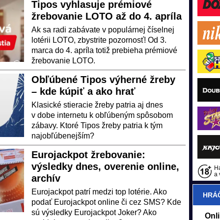
Tipos vyhlasuje prémiové
žrebovanie LOTO až do 4. apríla
Ak sa radi zabávate v populárnej číselnej
lotérii LOTO, zbystrite pozornosť! Od 3.
marca do 4. apríla totiž prebieha prémiové
žrebovanie LOTO.
Obľúbené Tipos výherné žreby
– kde kúpiť a ako hrať
Klasické stieracie žreby patria aj dnes
v dobe internetu k obľúbeným spôsobom
zábavy. Ktoré Tipos žreby patria k tým
najobľúbenejším?
Eurojackpot žrebovanie:
výsledky dnes, overenie online,
Ha
a 
archív
Eurojackpot patrí medzi top lotérie. Ako
HRÁČ
podať Eurojackpot online či cez SMS? Kde
sú výsledky Eurojackpot Joker? Ako
Onl