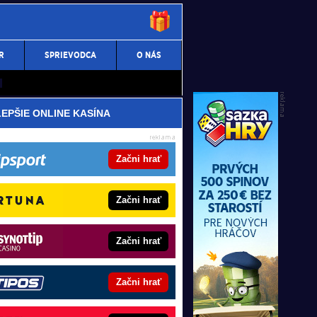
R
SPRIEVODCA
O NÁS
EPŠIE ONLINE KASÍNA
Začni hrať
Začni hrať
Začni hrať
Začni hrať