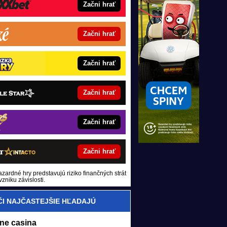
Začni hrať
Začni hrať
Začni hrať
Začni hrať
Začni hrať
Začni hrať
zardné hry predstavujú riziko finančných strát
vzniku závislosti.
I NAJČASTEJŠIE HĽADAJÚ
ine casina