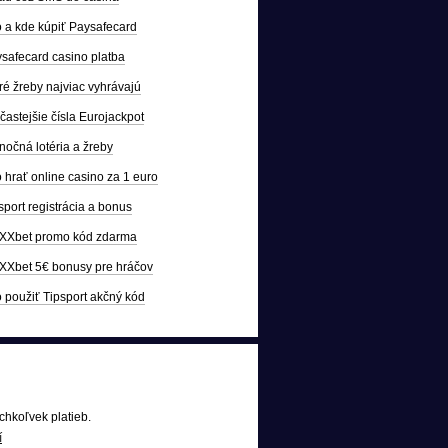
 a kde kúpiť Paysafecard
safecard casino platba
ré žreby najviac vyhrávajú
častejšie čísla Eurojackpot
nočná lotéria a žreby
 hrať online casino za 1 euro
sport registrácia a bonus
XXbet promo kód zdarma
Xbet 5€ bonusy pre hráčov
 použiť Tipsport akčný kód
hkoľvek platieb.
í