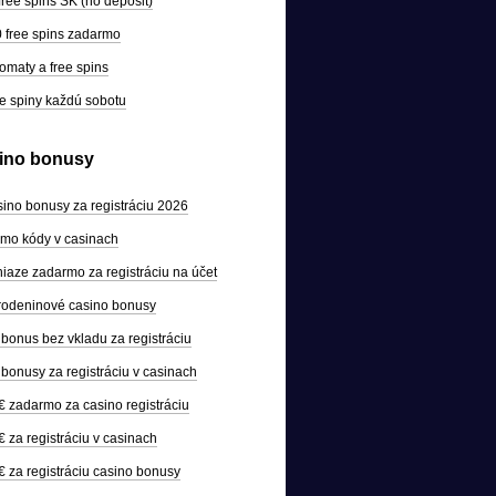
free spins SK (no deposit)
 free spins zadarmo
omaty a free spins
e spiny každú sobotu
ino bonusy
ino bonusy za registráciu 2026
mo kódy v casinach
iaze zadarmo za registráciu na účet
odeninové casino bonusy
 bonus bez vkladu za registráciu
 bonusy za registráciu v casinach
€ zadarmo za casino registráciu
€ za registráciu v casinach
€ za registráciu casino bonusy