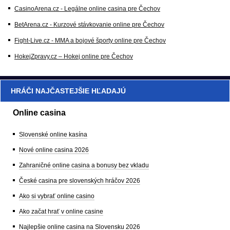
CasinoArena.cz - Legálne online casina pre Čechov
BetArena.cz - Kurzové stávkovanie online pre Čechov
Fight-Live.cz - MMA a bojové športy online pre Čechov
HokejZpravy.cz – Hokej online pre Čechov
HRÁČI NAJČASTEJŠIE HĽADAJÚ
Online casina
Slovenské online kasína
Nové online casina 2026
Zahraničné online casina a bonusy bez vkladu
České casina pre slovenských hráčov 2026
Ako si vybrať online casino
Ako začat hrať v online casine
Najlepšie online casina na Slovensku 2026