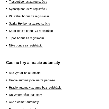
Tipsport bonus za registráciu
Synottip bonus za registráciu
DOXXbet bonus za registráciu
Sazka Hry bonus za registráciu
Kajot Intacto bonus za registráciu
Tipos bonus za registráciu
Niké bonus za registráciu
Casino hry a hracie automaty
Ako vyhrať na automate
Hracie automaty online za peniaze
Hracie automaty zdarma bez registrácie
Najvýhernejšie automaty
Ako oklamať automaty