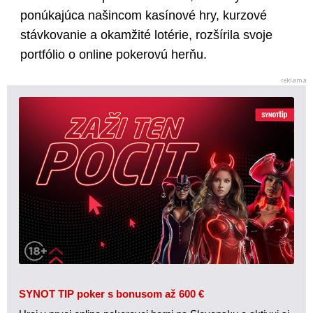
ponúkajúca našincom kasínové hry, kurzové
stávkovanie a okamžité lotérie, rozšírila svoje
portfólio o online pokerovú herňu.
SYNOT TIP poker s bonusom až 600 €