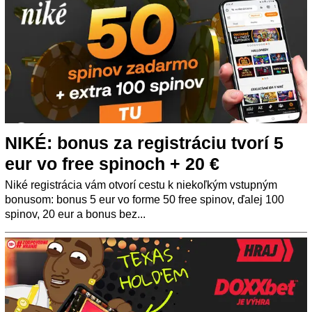
NIKÉ: bonus za registráciu tvorí 5
eur vo free spinoch + 20 €
Niké registrácia vám otvorí cestu k niekoľkým vstupným
bonusom: bonus 5 eur vo forme 50 free spinov, ďalej 100
spinov, 20 eur a bonus bez...