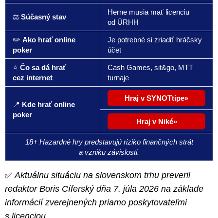
Herne musia mať licenciu
⚖️
Súčasný stav
od ÚRHH
✏️
Ako hrať online
Je potrebné si zriadiť hráčsky
poker
účet
⭐
Čo sa dá hrať
Cash Games, sit&go, MTT
cez internet
turnaje
Hraj v SYNOTtipe
📍
Kde hrať online
poker
Hraj v Niké
18+ Hazardné hry predstavujú riziko finančných strát
a vzniku závislosti.
✅
Aktuálnu situáciu na slovenskom trhu preveril
redaktor Boris Cíferský dňa 7. júla 2026 na základe
informácií zverejnených priamo poskytovateľmi
s licenciou.