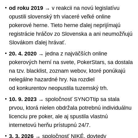
od roku 2019
→ v reakcii na novú legislatívu
opustili slovenský trh viaceré veľké online
pokerové herne. Tieto herne ďalej neprijímajú
registrácie hráčov zo Slovenska a ani neumožňujú
Slovákom ďalej hrávať.
20. 4. 2020
→ jedna z najväčších online
pokerových herní na svete, PokerStars, sa dostala
na tzv. blacklist, zoznam webov, ktoré ponúkajú
nelegálne hazardné hry. Na rozdiel
od konkurentov neopustila tuzemský trh.
10. 9. 2023
→ spoločnosť SYNOTtip sa stala
prvou, ktorá nielen obdržala potrebnú individuálnu
licenciu pre poker, ale aj spustila vlastnú
internetovú herňu prístupnú 24/7.
3. 3. 2026
→ spoločnosť NIKÉ, dovtedy