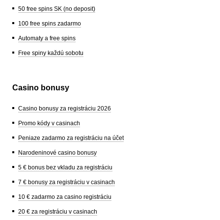
50 free spins SK (no deposit)
100 free spins zadarmo
Automaty a free spins
Free spiny každú sobotu
Casino bonusy
Casino bonusy za registráciu 2026
Promo kódy v casinach
Peniaze zadarmo za registráciu na účet
Narodeninové casino bonusy
5 € bonus bez vkladu za registráciu
7 € bonusy za registráciu v casinach
10 € zadarmo za casino registráciu
20 € za registráciu v casinach