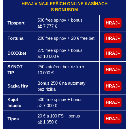
HRAJ V NAJLEPŠÍCH ONLINE KASÍNACH
S BONUSOM
500 free spinov + bonus
Tipsport
HRAJ
až 7 777 €
Fortuna
200 free spinov + 20 € free bet
HRAJ
275 free spinov + bonus
DOXXbet
HRAJ
až 10 000 €
SYNOT
250 zatočení bez rizika +
HRAJ
TIP
10 000 €
Bonus 250 € na automaty
Sazka Hry
HRAJ
bez rizika
Kajot
500 free spinov + bonus
HRAJ
Intacto
až 7 000 €
20 € a 100 FS + bonus
Tipos
HRAJ
až 1 050 €