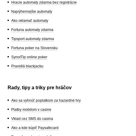
Hracie automaty zdarma bez registrácie
Najvýhernejšie automaty
Ako oklamať automaty
Fortuna automaty zdarma
Tipsport automaty zdarma
Fortuna poker na Slovensku
SynotTip online poker
Pravidlá blackjacku
Rady, tipy a triky pre hráčov
Ako sa vyhnúť poplatkom za hazardné hry
Platby mobilom v casine
Vklad cez SMS do casina
Ako a kde kúpiť Paysafecard