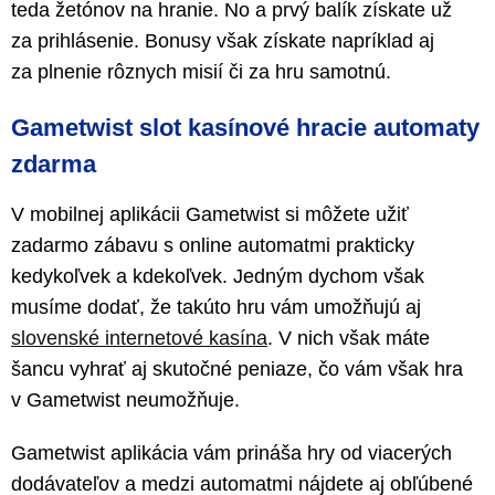
teda žetónov na hranie. No a prvý balík získate už
za prihlásenie. Bonusy však získate napríklad aj
za plnenie rôznych misií či za hru samotnú.
Gametwist slot kasínové hracie automaty
zdarma
V mobilnej aplikácii Gametwist si môžete užiť
zadarmo zábavu s online automatmi prakticky
kedykoľvek a kdekoľvek. Jedným dychom však
musíme dodať, že takúto hru vám umožňujú aj
slovenské internetové kasína
. V nich však máte
šancu vyhrať aj skutočné peniaze, čo vám však hra
v Gametwist neumožňuje.
Gametwist aplikácia vám prináša hry od viacerých
dodávateľov a medzi automatmi nájdete aj obľúbené