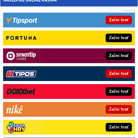
NAJLEPŠIE ONLINE KASÍNA
Začni hrať
Začni hrať
Začni hrať
Začni hrať
Začni hrať
Začni hrať
Začni hrať