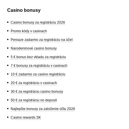
Casino bonusy
Casino bonusy za registráciu 2026
Promo kódy v casinach
Peniaze zadarmo za registráciu na účet
Narodeninové casino bonusy
5 € bonus bez vkladu za registráciu
7 € bonusy za registráciu v casinach
10 € zadarmo za casino registráciu
20 € za registráciu v casinach
30 € za registráciu casino bonusy
50 € za registráciu no deposit
Najlepšie bonusy za založenie účtu 2026
Casino rewards SK