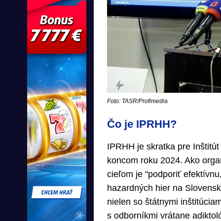
Foto: TASR/Profimedia
Čo je IPRHH?
IPRHH je skratka pre Inštitút
koncom roku 2024. Ako organi
cieľom je "podporiť efektívn
hazardných hier na Slovensku
nielen so štátnymi inštitúcia
s odborníkmi vrátane adikto