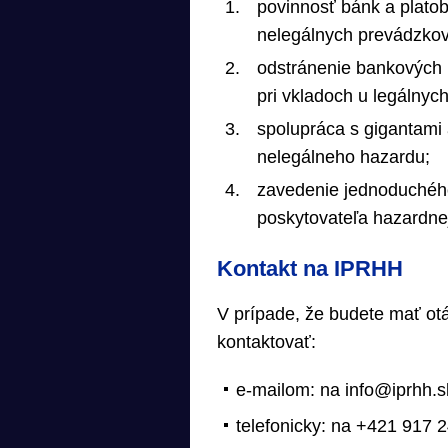
povinnosť bánk a platob
nelegálnych prevádzkov
odstránenie bankových 
pri vkladoch u legálnyc
spolupráca s gigantami 
nelegálneho hazardu;
zavedenie jednoduchého 
poskytovateľa hazardnej
Kontakt na IPRHH
V prípade, že budete mať o
kontaktovať:
e-mailom: na info@iprhh.s
telefonicky: na +421 917 