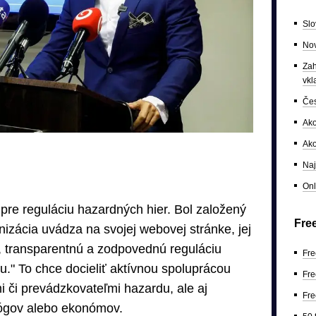
Slo
Nov
Zah
vkl
Čes
Ako
Ako
Naj
Onl
 pre reguláciu hazardných hier. Bol založený
Fre
zácia uvádza na svojej webovej stránke, jej
u, transparentnú a zodpovednú reguláciu
Fre
." To chce docieliť aktívnou spoluprácou
Fre
mi či prevádzkovateľmi hazardu, ale aj
Fre
lógov alebo ekonómov.