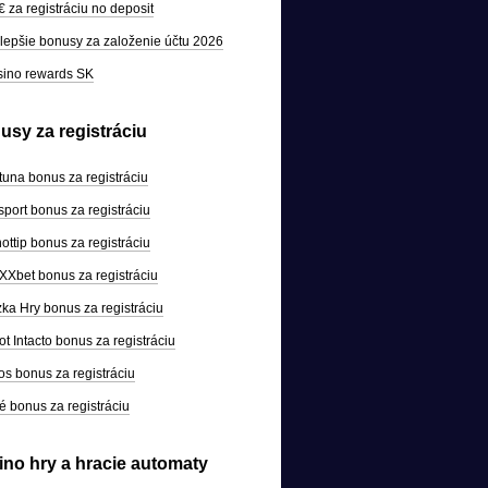
€ za registráciu no deposit
lepšie bonusy za založenie účtu 2026
ino rewards SK
usy za registráciu
tuna bonus za registráciu
sport bonus za registráciu
ottip bonus za registráciu
Xbet bonus za registráciu
ka Hry bonus za registráciu
ot Intacto bonus za registráciu
os bonus za registráciu
é bonus za registráciu
ino hry a hracie automaty