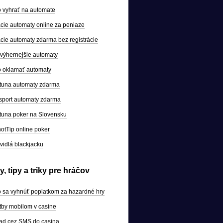
 vyhrať na automate
cie automaty online za peniaze
cie automaty zdarma bez registrácie
výhernejšie automaty
 oklamať automaty
tuna automaty zdarma
sport automaty zdarma
tuna poker na Slovensku
otTip online poker
vidlá blackjacku
, tipy a triky pre hráčov
 sa vyhnúť poplatkom za hazardné hry
tby mobilom v casine
ad cez SMS do casina