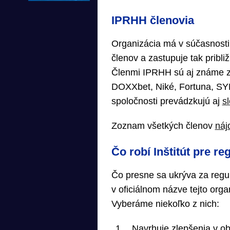
IPRHH členovia
Organizácia má v súčasnosti 
členov a zastupuje tak približ
Členmi IPRHH sú aj známe zn
DOXXbet, Niké, Fortuna, S
spoločnosti prevádzkujú aj
s
Zoznam všetkých členov
náj
Čo robí Inštitút pre r
Čo presne sa ukrýva za regul
v oficiálnom názve tejto orga
Vyberáme niekoľko z nich:
Navrhuje zlepšenia v ob