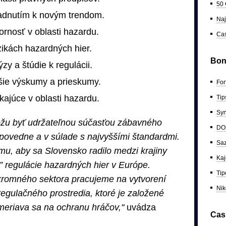
50 
liadnutím k novým trendom.
Naj
rnosť v oblasti hazardu.
Cas
ikách hazardných hier.
Bon
y a štúdie k regulácii.
šie výskumy a prieskumy.
For
kajúce v oblasti hazardu.
Tip
Syn
ôžu byť udržateľnou súčasťou zábavného
DOX
povedne a v súlade s najvyššími štandardmi.
Saz
omu, aby sa Slovensko radilo medzi krajiny
Kaj
 regulácie hazardných hier v Európe.
Tip
úkromného sektora pracujeme na vytvorení
Nik
egulačného prostredia, ktoré je založené
meriava sa na ochranu hráčov,"
uvádza
Cas
.