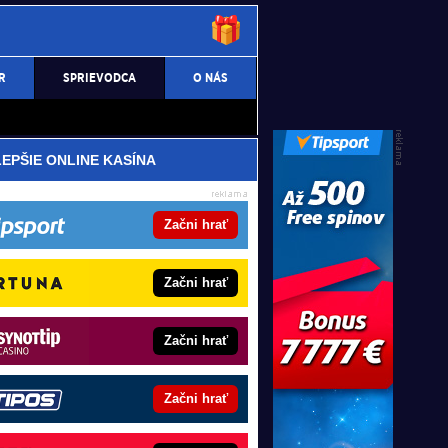
R
SPRIEVODCA
O NÁS
EPŠIE ONLINE KASÍNA
Začni hrať
Začni hrať
Začni hrať
Začni hrať