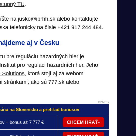
stupný TU
.
íšte na jusko@iprhh.sk alebo kontaktujte
ka telefonicky na čísle +421 917 244 484.
nájdeme aj v Česku
u pre reguláciu hazardných hier je
nstitut pro regulaci hazardních her. Jeho
Solutions
, ktorá stojí aj za webom
i stránkami, ako sú 777.sk alebo
asína na Slovensku a prehľad bonusov
nov + bonus až 7 777 €
CHCEM HRAŤ