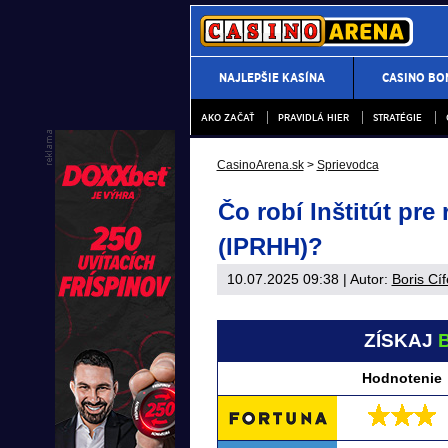
NAJLEPŠIE KASÍNA
CASINO BO
AKO ZAČAŤ
PRAVIDLÁ HIER
STRATÉGIE
CasinoArena.sk
>
Sprievodca
Čo robí Inštitút pre
(IPRHH)?
10.07.2025 09:38
| Autor:
Boris Cí
ZÍSKAJ
Hodnotenie