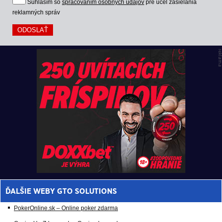
Súhlasím so
spracovaním osobných údajov
pre účel zasielania
reklamných správ
ĎALŠIE WEBY GTO SOLUTIONS
PokerOnline.sk – Online poker zdarma