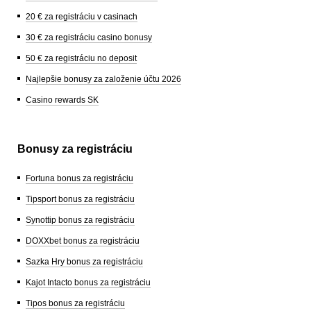
20 € za registráciu v casinach
30 € za registráciu casino bonusy
50 € za registráciu no deposit
Najlepšie bonusy za založenie účtu 2026
Casino rewards SK
Bonusy za registráciu
Fortuna bonus za registráciu
Tipsport bonus za registráciu
Synottip bonus za registráciu
DOXXbet bonus za registráciu
Sazka Hry bonus za registráciu
Kajot Intacto bonus za registráciu
Tipos bonus za registráciu