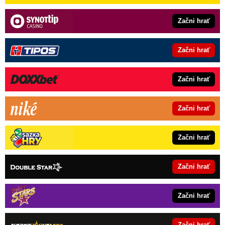
Začni hrať
Začni hrať
Začni hrať
Začni hrať
Začni hrať
Začni hrať
Začni hrať
Začni hrať