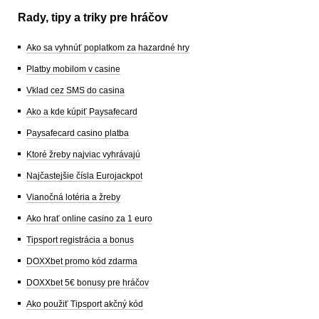
Rady, tipy a triky pre hráčov
Ako sa vyhnúť poplatkom za hazardné hry
Platby mobilom v casine
Vklad cez SMS do casina
Ako a kde kúpiť Paysafecard
Paysafecard casino platba
Ktoré žreby najviac vyhrávajú
Najčastejšie čísla Eurojackpot
Vianočná lotéria a žreby
Ako hrať online casino za 1 euro
Tipsport registrácia a bonus
DOXXbet promo kód zdarma
DOXXbet 5€ bonusy pre hráčov
Ako použiť Tipsport akčný kód