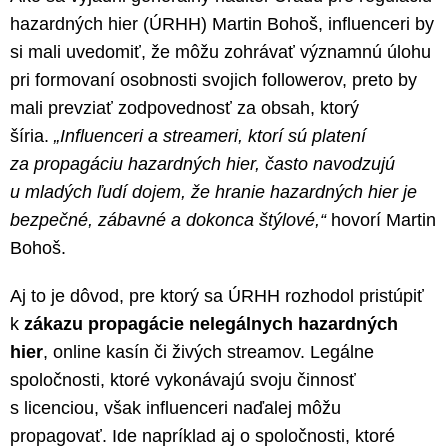
hazardných hier (ÚRHH) Martin Bohoš, influenceri by
si mali uvedomiť, že môžu zohrávať významnú úlohu
pri formovaní osobnosti svojich followerov, preto by
mali prevziať zodpovednosť za obsah, ktorý
šíria.
„Influenceri a streameri, ktorí sú platení
za propagáciu hazardných hier, často navodzujú
u mladých ľudí dojem, že hranie hazardných hier je
bezpečné, zábavné a dokonca štýlové,“
hovorí Martin
Bohoš.
Aj to je dôvod, pre ktorý sa ÚRHH rozhodol pristúpiť
k
zákazu propagácie nelegálnych hazardných
hier
, online kasín či živých streamov. Legálne
spoločnosti, ktoré vykonávajú svoju činnosť
s licenciou, však influenceri naďalej môžu
propagovať. Ide napríklad aj o spoločnosti, ktoré