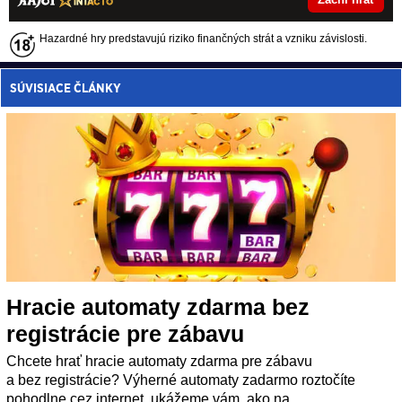
Hazardné hry predstavujú riziko finančných strát a vzniku závislosti.
SÚVISIACE ČLÁNKY
Hracie automaty zdarma bez
registrácie pre zábavu
Chcete hrať hracie automaty zdarma pre zábavu
a bez registrácie? Výherné automaty zadarmo roztočíte
pohodlne cez internet, ukážeme vám, ako na...