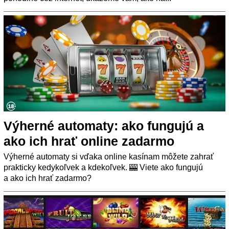
Výherné automaty: ako fungujú a
ako ich hrať online zadarmo
Výherné automaty si vďaka online kasínam môžete zahrať
prakticky kedykoľvek a kdekoľvek. 🎰 Viete ako fungujú
a ako ich hrať zadarmo?