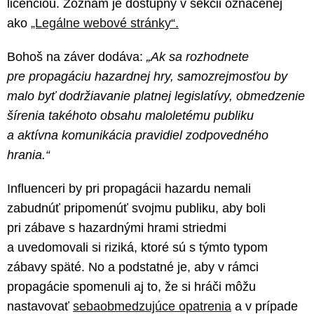
licenciou. Zoznam je dostupný v sekcii označenej
ako
„Legálne webové stránky“.
Bohoš na záver dodáva:
„Ak sa rozhodnete
pre propagáciu hazardnej hry, samozrejmosťou by
malo byť dodržiavanie platnej legislatívy, obmedzenie
šírenia takéhoto obsahu maloletému publiku
a aktívna komunikácia pravidiel zodpovedného
hrania.“
Influenceri by pri propagácii hazardu nemali
zabudnúť pripomenúť svojmu publiku, aby boli
pri zábave s hazardnými hrami striedmi
a uvedomovali si riziká, ktoré sú s týmto typom
zábavy späté. No a podstatné je, aby v rámci
propagácie spomenuli aj to, že si hráči môžu
nastavovať
sebaobmedzujúce opatrenia
a v prípade