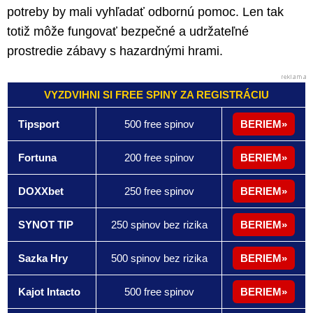
potreby by mali vyhľadať odbornú pomoc. Len tak
totiž môže fungovať bezpečné a udržateľné
prostredie zábavy s hazardnými hrami.
VYZDVIHNI SI FREE SPINY ZA REGISTRÁCIU
Tipsport
500 free spinov
BERIEM
Fortuna
200 free spinov
BERIEM
DOXXbet
250 free spinov
BERIEM
SYNOT TIP
250 spinov bez rizika
BERIEM
Sazka Hry
500 spinov bez rizika
BERIEM
Kajot Intacto
500 free spinov
BERIEM