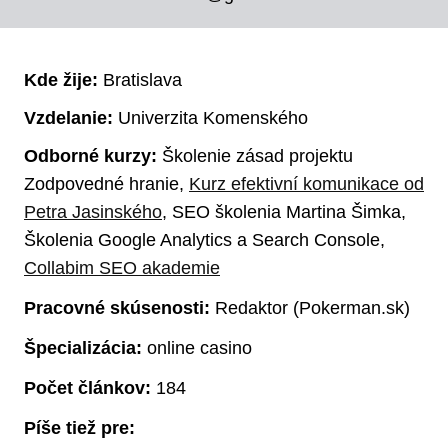
Kde žije:
Bratislava
Vzdelanie:
Univerzita Komenského
Odborné kurzy:
Školenie zásad projektu
Zodpovedné hranie,
Kurz efektivní komunikace od
Petra Jasinského
, SEO školenia Martina Šimka,
Školenia Google Analytics a Search Console,
Collabim SEO akademie
Pracovné skúsenosti:
Redaktor (Pokerman.sk)
Špecializácia:
online casino
Počet článkov:
184
Píše tiež pre: