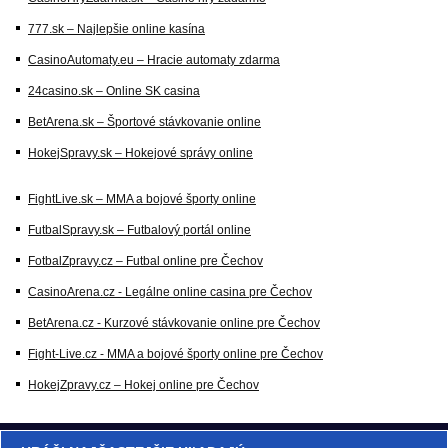
777.sk – Najlepšie online kasína
CasinoAutomaty.eu – Hracie automaty zdarma
24casino.sk – Online SK casina
BetArena.sk – Športové stávkovanie online
HokejSpravy.sk – Hokejové správy online
FightLive.sk – MMA a bojové športy online
FutbalSpravy.sk – Futbalový portál online
FotbalZpravy.cz – Futbal online pre Čechov
CasinoArena.cz - Legálne online casina pre Čechov
BetArena.cz - Kurzové stávkovanie online pre Čechov
Fight-Live.cz - MMA a bojové športy online pre Čechov
HokejZpravy.cz – Hokej online pre Čechov