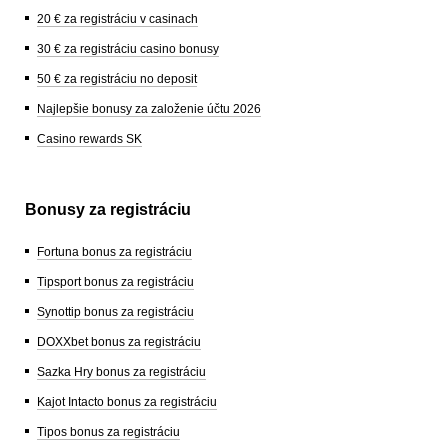
20 € za registráciu v casinach
30 € za registráciu casino bonusy
50 € za registráciu no deposit
Najlepšie bonusy za založenie účtu 2026
Casino rewards SK
Bonusy za registráciu
Fortuna bonus za registráciu
Tipsport bonus za registráciu
Synottip bonus za registráciu
DOXXbet bonus za registráciu
Sazka Hry bonus za registráciu
Kajot Intacto bonus za registráciu
Tipos bonus za registráciu