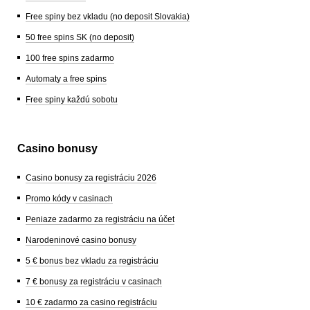
Free spiny bez vkladu (no deposit Slovakia)
50 free spins SK (no deposit)
100 free spins zadarmo
Automaty a free spins
Free spiny každú sobotu
Casino bonusy
Casino bonusy za registráciu 2026
Promo kódy v casinach
Peniaze zadarmo za registráciu na účet
Narodeninové casino bonusy
5 € bonus bez vkladu za registráciu
7 € bonusy za registráciu v casinach
10 € zadarmo za casino registráciu