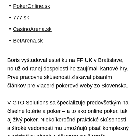
PokerOnline.sk
777.sk
CasinoArena.sk
BetArena.sk
Boris vyštudoval estetiku na FF UK v Bratislave,
no už od ranej dospelosti ho zaujímali kartové hry.
Prvé pracovné skúsenosti získaval písaním
článkov pre viaceré pokerové weby zo Slovenska.
V GTO Solutions sa špecializuje predovšetkým na
číselné lotérie a poker – a to ako online poker, tak
aj živý poker. Niekoľkoročné praktické skúsenosti
a široké vedomosti mu umožňujú písať komplexný