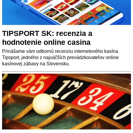
TIPSPORT SK: recenzia a
hodnotenie online casina
Prinášame vám odbornú recenziu internetového kasína
Tipsport, jedného z najväčších prevádzkovateľov online
kasínovej zábavy na Slovensku.