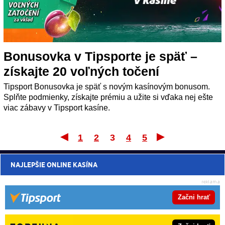
Bonusovka v Tipsporte je späť –
získajte 20 voľných točení
Tipsport Bonusovka je späť s novým kasínovým bonusom.
Splňte podmienky, získajte prémiu a užite si vďaka nej ešte
viac zábavy v Tipsport kasíne.
1
2
3
4
5
Prvý
Posle
NAJLEPŠIE ONLINE KASÍNA
Začni hrať