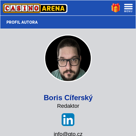
PROFIL AUTORA
Boris Cíferský
Redaktor
info@gto.cz