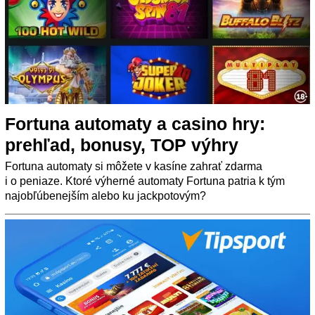
Fortuna automaty a casino hry:
prehľad, bonusy, TOP výhry
Fortuna automaty si môžete v kasíne zahrať zdarma
i o peniaze. Ktoré výherné automaty Fortuna patria k tým
najobľúbenejším alebo ku jackpotovým?