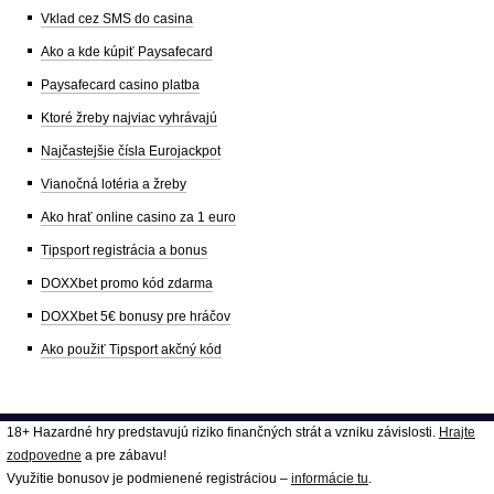
Vklad cez SMS do casina
Ako a kde kúpiť Paysafecard
Paysafecard casino platba
Ktoré žreby najviac vyhrávajú
Najčastejšie čísla Eurojackpot
Vianočná lotéria a žreby
Ako hrať online casino za 1 euro
Tipsport registrácia a bonus
DOXXbet promo kód zdarma
DOXXbet 5€ bonusy pre hráčov
Ako použiť Tipsport akčný kód
18+ Hazardné hry predstavujú riziko finančných strát a vzniku závislosti.
Hrajte
zodpovedne
a pre zábavu!
Využitie bonusov je podmienené registráciou –
informácie tu
.