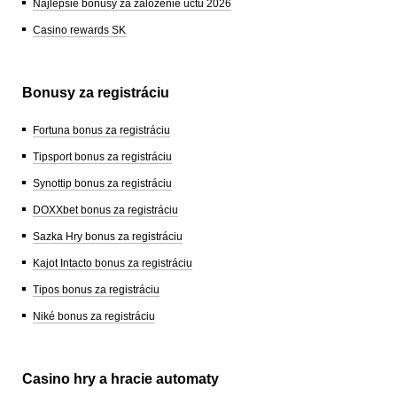
Najlepšie bonusy za založenie účtu 2026
Casino rewards SK
Bonusy za registráciu
Fortuna bonus za registráciu
Tipsport bonus za registráciu
Synottip bonus za registráciu
DOXXbet bonus za registráciu
Sazka Hry bonus za registráciu
Kajot Intacto bonus za registráciu
Tipos bonus za registráciu
Niké bonus za registráciu
Casino hry a hracie automaty