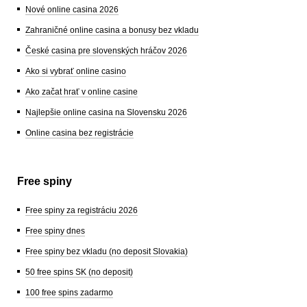
Nové online casina 2026
Zahraničné online casina a bonusy bez vkladu
České casina pre slovenských hráčov 2026
Ako si vybrať online casino
Ako začat hrať v online casine
Najlepšie online casina na Slovensku 2026
Online casina bez registrácie
Free spiny
Free spiny za registráciu 2026
Free spiny dnes
Free spiny bez vkladu (no deposit Slovakia)
50 free spins SK (no deposit)
100 free spins zadarmo