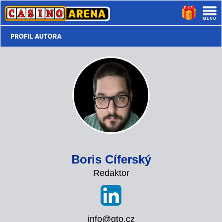
PROFIL AUTORA
Boris Cíferský
Redaktor
info@gto.cz