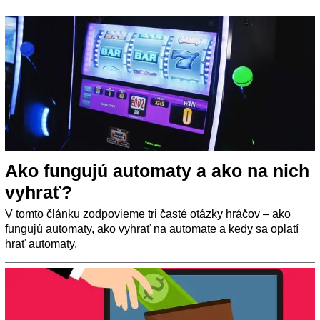
Ako fungujú automaty a ako na nich
vyhrať?
V tomto článku zodpovieme tri časté otázky hráčov – ako
fungujú automaty, ako vyhrať na automate a kedy sa oplatí
hrať automaty.