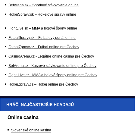
BetArena.sk – Športové stávkovanie online
HokejSpravy.sk – Hokejové správy online
FightLive.sk – MMA a bojové športy online
FutbalSpravy.sk – Futbalový portál online
FotbalZpravy.cz – Futbal online pre Čechov
CasinoArena.cz - Legálne online casina pre Čechov
BetArena.cz - Kurzové stávkovanie online pre Čechov
Fight-Live.cz - MMA a bojové športy online pre Čechov
HokejZpravy.cz – Hokej online pre Čechov
HRÁČI NAJČASTEJŠIE HĽADAJÚ
Online casina
Slovenské online kasína