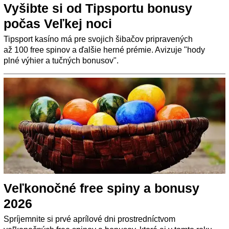
Vyšibte si od Tipsportu bonusy
počas Veľkej noci
Tipsport kasíno má pre svojich šibačov pripravených
až 100 free spinov a ďalšie herné prémie. Avizuje "hody
plné výhier a tučných bonusov".
Veľkonočné free spiny a bonusy
2026
Spríjemnite si prvé aprílové dni prostredníctvom