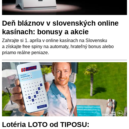
Deň bláznov v slovenských online
kasínach: bonusy a akcie
Zahrajte si 1. apríla v online kasínach na Slovensku
a získajte free spiny na automaty, hrateľný bonus alebo
priamo reálne peniaze.
Lotéria LOTO od TIPOSU: