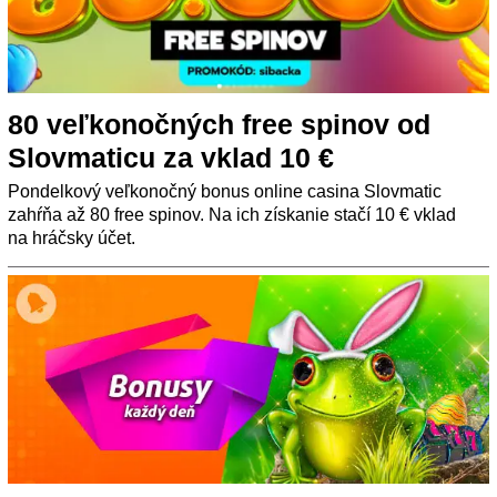
80 veľkonočných free spinov od
Slovmaticu za vklad 10 €
Pondelkový veľkonočný bonus online casina Slovmatic
zahŕňa až 80 free spinov. Na ich získanie stačí 10 € vklad
na hráčsky účet.