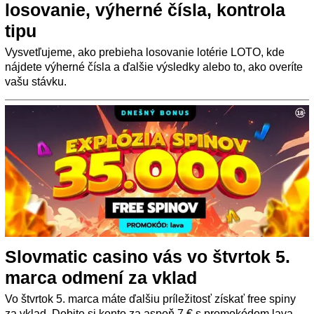
losovanie, výherné čísla, kontrola
tipu
Vysvetľujeme, ako prebieha losovanie lotérie LOTO, kde
nájdete výherné čísla a ďalšie výsledky alebo to, ako overíte
vašu stávku.
Slovmatic casino vás vo štvrtok 5.
marca odmení za vklad
Vo štvrtok 5. marca máte ďalšiu príležitosť získať free spiny
za vklad. Dobite si konto za aspoň 7 € s promokódom lava