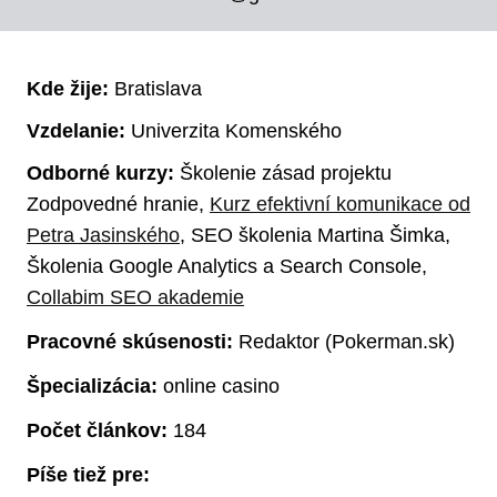
Kde žije:
Bratislava
Vzdelanie:
Univerzita Komenského
Odborné kurzy:
Školenie zásad projektu
Zodpovedné hranie,
Kurz efektivní komunikace od
Petra Jasinského
, SEO školenia Martina Šimka,
Školenia Google Analytics a Search Console,
Collabim SEO akademie
Pracovné skúsenosti:
Redaktor (Pokerman.sk)
Špecializácia:
online casino
Počet článkov:
184
Píše tiež pre: