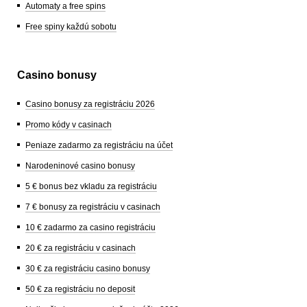
Automaty a free spins
Free spiny každú sobotu
Casino bonusy
Casino bonusy za registráciu 2026
Promo kódy v casinach
Peniaze zadarmo za registráciu na účet
Narodeninové casino bonusy
5 € bonus bez vkladu za registráciu
7 € bonusy za registráciu v casinach
10 € zadarmo za casino registráciu
20 € za registráciu v casinach
30 € za registráciu casino bonusy
50 € za registráciu no deposit