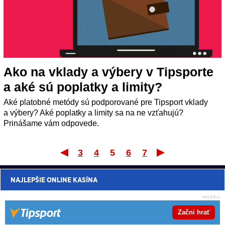
Ako na vklady a výbery v Tipsporte
a aké sú poplatky a limity?
Aké platobné metódy sú podporované pre Tipsport vklady
a výbery? Aké poplatky a limity sa na ne vzťahujú?
Prinášame vám odpovede.
3
4
5
6
7
Prvý
Posle
NAJLEPŠIE ONLINE KASÍNA
Začni hrať