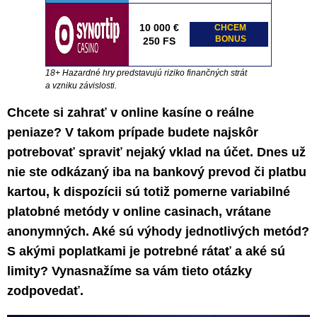
10 000 €
CHCEM
BONUS
250 FS
18+ Hazardné hry predstavujú riziko finančných strát
a vzniku závislosti.
Chcete si zahrať v online kasíne o reálne
peniaze? V takom prípade budete najskôr
potrebovať spraviť nejaký vklad na účet. Dnes už
nie ste odkázaný iba na bankový prevod či platbu
kartou, k dispozícii sú totiž pomerne variabilné
platobné metódy v online casinach, vrátane
anonymných. Aké sú výhody jednotlivých metód?
S akými poplatkami je potrebné rátať a aké sú
limity? Vynasnažíme sa vám tieto otázky
zodpovedať.