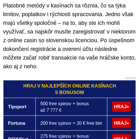
Platobné metódy v kasínach sa rôznia, čo sa týka
limitov, poplatkov i rýchlosti spracovania. Jedno však
majú všetky spoločné – na to, aby ste ich mohli
využívať, sa najskôr musíte zaregistrovať v niektorom
z online casin so slovenskou licenciou. Po úspešnom
dokončení registrácie a overení účtu následne
môžete začať robiť transakcie na vaše hráčske konto,
ako aj z neho.
HRAJ V NAJLEPŠÍCH ONLINE KASÍNACH
S BONUSOM
500 free spinov + bonus
Tipsport
HRAJ
až 7 777 €
Fortuna
200 free spinov + 20 € free bet
HRAJ
275 free spinov + bonus