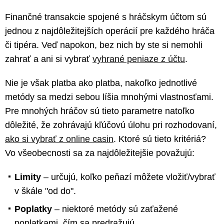
Finančné transakcie spojené s hráčskym účtom sú
jednou z najdôležitejších operácií pre každého hráča
či tipéra. Veď napokon, bez nich by ste si nemohli
zahrať a ani si vybrať
vyhrané peniaze z účtu
.
Nie je však platba ako platba, nakoľko jednotlivé
metódy sa medzi sebou líšia mnohými vlastnosťami.
Pre mnohých hráčov sú tieto parametre natoľko
dôležité, že zohrávajú kľúčovú úlohu pri rozhodovaní,
ako si vybrať z online casin
. Ktoré sú tieto kritériá?
Vo všeobecnosti sa za najdôležitejšie považujú:
Limity
– určujú, koľko peňazí môžete vložiť/vybrať
v škále "od do".
Poplatky
– niektoré metódy sú zaťažené
poplatkami, čím sa predražujú.