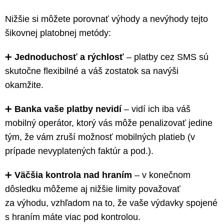
Nižšie si môžete porovnať výhody a nevýhody tejto
šikovnej platobnej metódy:
➕
Jednoduchosť a rýchlosť
– platby cez SMS sú
skutočne flexibilné a váš zostatok sa navýši
okamžite.
➕
Banka vaše platby nevidí
– vidí ich iba váš
mobilný operátor, ktorý vás môže penalizovať jedine
tým, že vám zruší možnosť mobilných platieb (v
prípade nevyplatených faktúr a pod.).
➕
Väčšia kontrola nad hraním
– v konečnom
dôsledku môžeme aj nižšie limity považovať
za výhodu, vzhľadom na to, že vaše výdavky spojené
s hraním máte viac pod kontrolou.