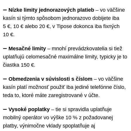
➖
Nízke limity jednorazových platieb
– vo väčšine
kasín si týmto spôsobom jednorazovo dobijete iba
5 €, 10 € alebo 20 €, v Tipose dokonca iba fixných
10 €.
➖
Mesačné limity
– mnohí prevádzkovatelia si tiež
uplatňujú celomesačné maximálne limity, typicky je to
čiastka 150 €.
➖
Obmedzenia v súvislosti s číslom
– vo väčšine
kasín platí možnosť použiť iba jediné telefónne číslo,
teda to, ktoré máte zaregistrované v účte.
➖
Vysoké poplatky
– tie si spravidla uplatňuje
mobilný operátor vo výške 10 % z požadovanej
platby, výnimočne vklady spoplatňuje aj