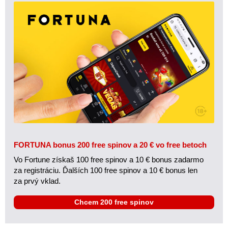
FORTUNA bonus 200 free spinov a 20 € vo free betoch
Vo Fortune získaš 100 free spinov a 10 € bonus zadarmo
za registráciu. Ďalších 100 free spinov a 10 € bonus len
za prvý vklad.
Chcem 200 free spinov