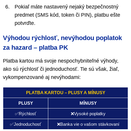
Pokiaľ máte nastavený nejaký bezpečnostný
predmet (SMS kód, token či PIN), platbu ešte
potvrďte.
Výhodou rýchlosť, nevýhodou poplatok
za hazard – platba PK
Platba kartou má svoje nespochybniteľné výhody,
ako sú rýchlosť či jednoduchosť. Tie sú však, žiaľ,
vykompenzované aj nevýhodami:
PLATBA KARTOU – PLUSY A MÍNUSY
PLUSY
MÍNUSY
✅Rýchlosť
❌Vysoké poplatky
✅Jednoduchosť
❌Banka vie o vašom stávkovaní