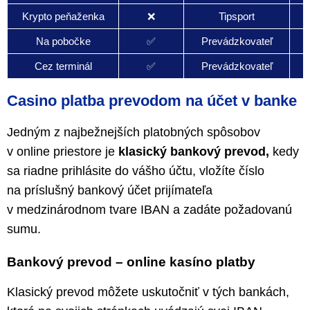
Krypto peňaženka
❌
Tipsport
Na pobočke
✅
Prevádzkovateľ
Cez terminál
✅
Prevádzkovateľ
Casino platba prevodom na účet v banke
Jedným z najbežnejších platobných spôsobov
v online priestore je
klasický bankový prevod,
kedy
sa riadne prihlásite do vášho účtu, vložíte číslo
na príslušný bankový účet prijímateľa
v medzinárodnom tvare IBAN a zadáte požadovanú
sumu.
Bankový prevod – online kasíno platby
Klasický prevod môžete uskutočniť v tých bankách,