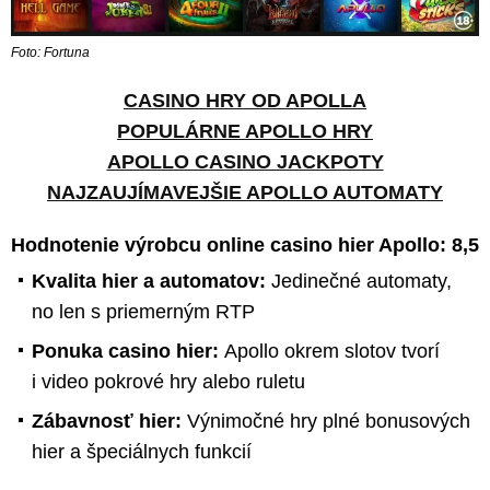
Foto: Fortuna
CASINO HRY OD APOLLA
POPULÁRNE APOLLO HRY
APOLLO CASINO JACKPOTY
NAJZAUJÍMAVEJŠIE APOLLO AUTOMATY
Hodnotenie výrobcu online casino hier Apollo: 8,5
Kvalita hier a automatov:
Jedinečné automaty,
no len s priemerným RTP
Ponuka casino hier:
Apollo okrem slotov tvorí
i video pokrové hry alebo ruletu
Zábavnosť hier:
Výnimočné hry plné bonusových
hier a špeciálnych funkcií