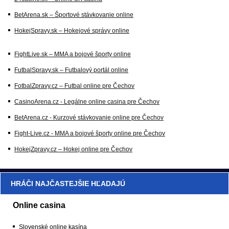
BetArena.sk – Športové stávkovanie online
HokejSpravy.sk – Hokejové správy online
FightLive.sk – MMA a bojové športy online
FutbalSpravy.sk – Futbalový portál online
FotbalZpravy.cz – Futbal online pre Čechov
CasinoArena.cz - Legálne online casina pre Čechov
BetArena.cz - Kurzové stávkovanie online pre Čechov
Fight-Live.cz - MMA a bojové športy online pre Čechov
HokejZpravy.cz – Hokej online pre Čechov
HRÁČI NAJČASTEJŠIE HĽADAJÚ
Online casina
Slovenské online kasína