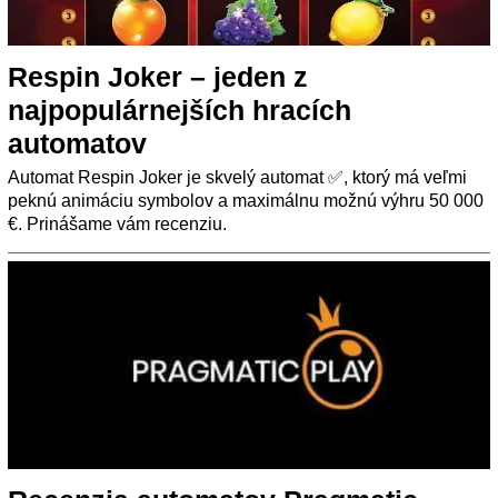
Respin Joker – jeden z
najpopulárnejších hracích
automatov
Automat Respin Joker je skvelý automat ✅, ktorý má veľmi
peknú animáciu symbolov a maximálnu možnú výhru 50 000
€. Prinášame vám recenziu.