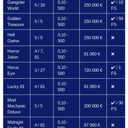
Gangster
0,10 -
✔️ / 10
5 / 20
250 000 €
World
500
FS
Golden
0,10 -
✔️ / 58
5 / 5
250 000 €
Treasure
500
FS
Hell
0,10 -
5 / 5
250 000 €
❌
Game
500
Horror
4 / 7,
0,10 -
81 000 €
❌
Joker
81
500
Horus
0,10 -
✔️ / 1
3 / 27
720 000 €
Eye
500
FS
0,10 -
Lucky 81
4 / 81
81 000 €
❌
500
Mad
0,10 -
✔️ / 30
Mechanic
5 / 5
200 000 €
500
FS
Deluxe
Midnight
0,10 -
4 / 81
87 000 €
❌