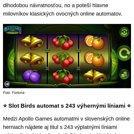
dlhodobou návratnosťou, no a poteší hlavne
milovníkov klasických ovocných online automatov.
Foto: Fortuna
⭐ Slot Birds automat s 243 výhernými líniami ⭐
Medzi Apollo Games automatmi v slovenských online
herniach nájdete aj titul s 243 výplatnými líniami