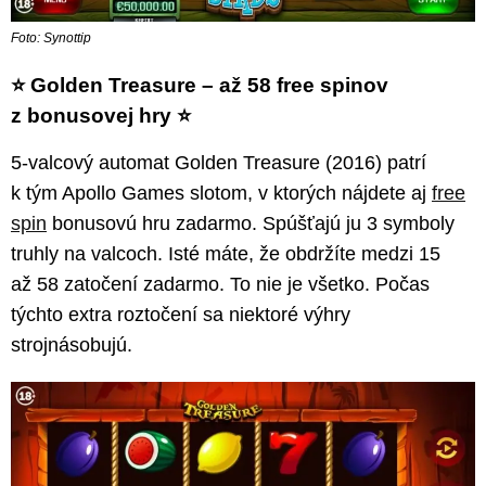
Foto: Synottip
⭐ Golden Treasure – až 58 free spinov
z bonusovej hry ⭐
5-valcový automat Golden Treasure (2016) patrí
k tým Apollo Games slotom, v ktorých nájdete aj
free
spin
bonusovú hru zadarmo. Spúšťajú ju 3 symboly
truhly na valcoch. Isté máte, že obdržíte medzi 15
až 58 zatočení zadarmo. To nie je všetko. Počas
týchto extra roztočení sa niektoré výhry
strojnásobujú.