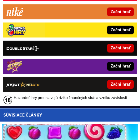
Začni hrať
Začni hrať
Začni hrať
Začni hrať
Začni hrať
Hazardné hry predstavujú riziko finančných strát a vzniku závislosti.
SÚVISIACE ČLÁNKY