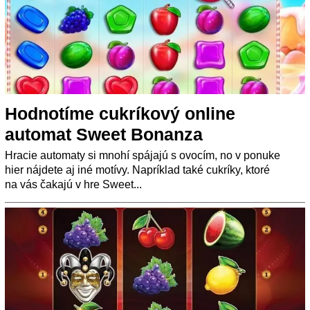
Hodnotíme cukríkový online
automat Sweet Bonanza
Hracie automaty si mnohí spájajú s ovocím, no v ponuke
hier nájdete aj iné motívy. Napríklad také cukríky, ktoré
na vás čakajú v hre Sweet...