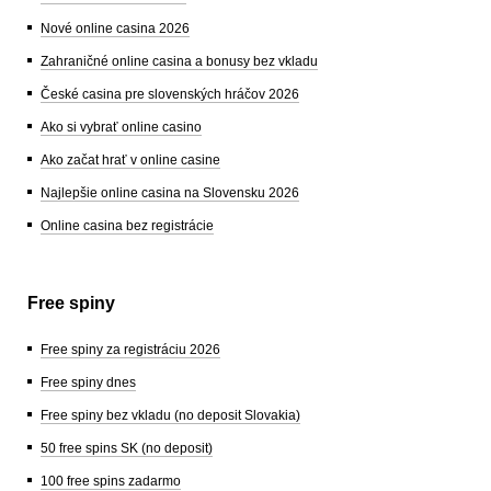
Nové online casina 2026
Zahraničné online casina a bonusy bez vkladu
České casina pre slovenských hráčov 2026
Ako si vybrať online casino
Ako začat hrať v online casine
Najlepšie online casina na Slovensku 2026
Online casina bez registrácie
Free spiny
Free spiny za registráciu 2026
Free spiny dnes
Free spiny bez vkladu (no deposit Slovakia)
50 free spins SK (no deposit)
100 free spins zadarmo