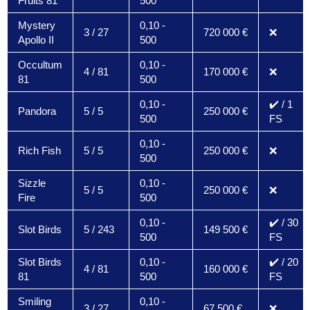
Fruits 81
500
Mystery
0,10 -
3 / 27
720 000 €
❌
Apollo II
500
Occultum
0,10 -
4 / 81
170 000 €
❌
81
500
0,10 -
✔️ / 1
Pandora
5 / 5
250 000 €
500
FS
0,10 -
Rich Fish
5 / 5
250 000 €
❌
500
Sizzle
0,10 -
5 / 5
250 000 €
❌
Fire
500
0,10 -
✔️ / 30
Slot Birds
5 / 243
149 500 €
500
FS
Slot Birds
0,10 -
✔️ / 20
4 / 81
160 000 €
81
500
FS
Smiling
0,10 -
3 / 27
67 500 €
❌