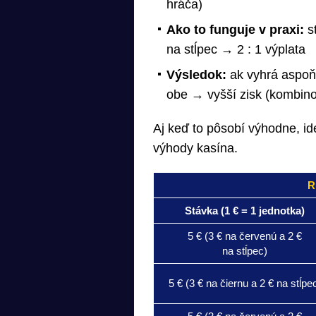
hráča)
Ako to funguje v praxi:
st
na stĺpec → 2 : 1 výplata
Výsledok:
ak vyhrá aspoň 
obe → vyšší zisk (kombino
Aj keď to pôsobí výhodne, id
výhody kasína.
R
Stávka (1 € = 1 jednotka)
5 € (3 € na červenú a 2 €
na stĺpec)
5 € (3 € na čiernu a 2 € na stĺpe