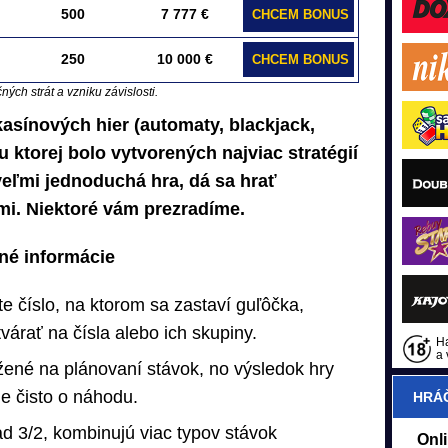
500
7 777 €
CHCEM BONUS
250
10 000 €
CHCEM BONUS
ých strát a vzniku závislosti.
kasínových hier (automaty, blackjack,
 ku ktorej bolo vytvorených najviac stratégií
 veľmi jednoduchá hra, dá sa hrať
i. Niektoré vám prezradíme.
dné informácie
íte číslo, na ktorom sa zastaví guľôčka,
árať na čísla alebo ich skupiny.
Ha
a 
žené na plánovaní stávok, no výsledok hry
de čisto o náhodu.
HRÁČ
lad 3/2, kombinujú viac typov stávok
Onl