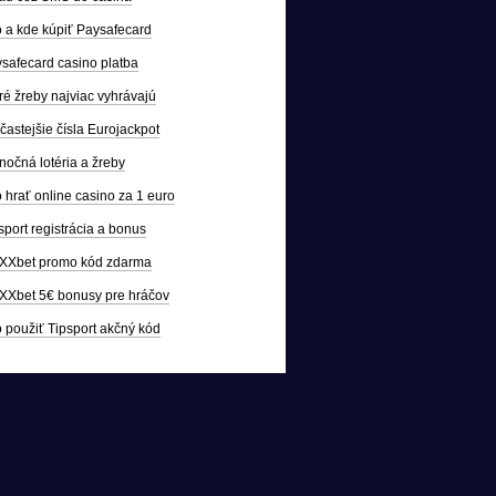
 a kde kúpiť Paysafecard
safecard casino platba
ré žreby najviac vyhrávajú
častejšie čísla Eurojackpot
nočná lotéria a žreby
 hrať online casino za 1 euro
sport registrácia a bonus
XXbet promo kód zdarma
Xbet 5€ bonusy pre hráčov
 použiť Tipsport akčný kód