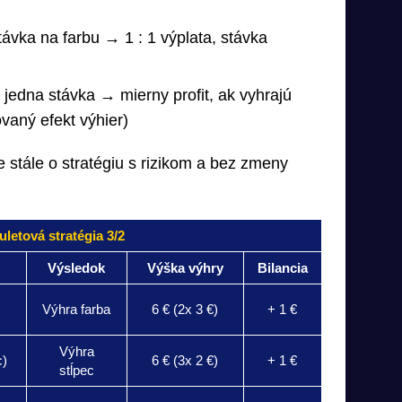
ávka na farbu → 1 : 1 výplata, stávka
jedna stávka → mierny profit, ak vyhrajú
vaný efekt výhier)
e stále o stratégiu s rizikom a bez zmeny
uletová stratégia 3/2
Výsledok
Výška výhry
Bilancia
Výhra farba
6 € (2x 3 €)
+ 1 €
Výhra
c)
6 € (3x 2 €)
+ 1 €
stĺpec