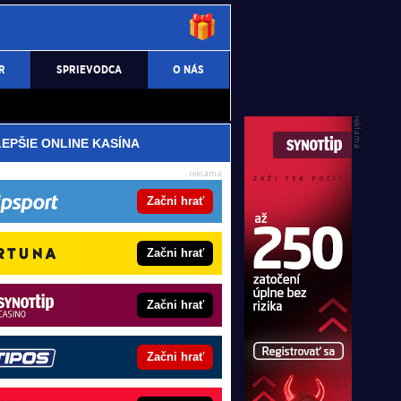
R
SPRIEVODCA
O NÁS
EPŠIE ONLINE KASÍNA
Začni hrať
Začni hrať
Začni hrať
Začni hrať