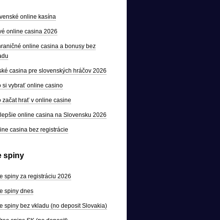
venské online kasína
é online casina 2026
raničné online casina a bonusy bez
adu
ké casina pre slovenských hráčov 2026
 si vybrať online casino
 začat hrať v online casine
lepšie online casina na Slovensku 2026
ine casina bez registrácie
e spiny
e spiny za registráciu 2026
e spiny dnes
e spiny bez vkladu (no deposit Slovakia)