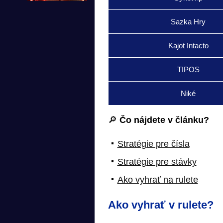
Sazka Hry
Kajot Intacto
TIPOS
Niké
🔎
Čo nájdete v článku?
Stratégie pre čísla
Stratégie pre stávky
Ako vyhrať na rulete
Ako vyhrať v rulete?