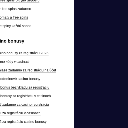
free spins SK (no deposit)
 free spins zadarmo
omaty a free spins
e spiny každú sobotu
ino bonusy
ino bonusy za registráciu 2026
mo kódy v casinach
iaze zadarmo za registráciu na účet
odeninové casino bonusy
 bonus bez vkladu za registráciu
 bonusy za registráciu v casinach
€ zadarmo za casino registráciu
€ za registráciu v casinach
€ za registráciu casino bonusy