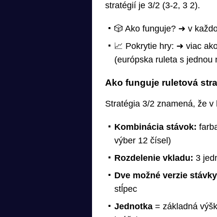
stratégií je 3/2 (3-2, 3 2).
🎲 Ako funguje? ➜ v každo
📈 Pokrytie hry: ➜ viac a
(európska ruleta s jednou 
Ako funguje ruletová stra
Stratégia 3/2 znamená, že v 
Kombinácia stávok:
farba
výber 12 čísel)
Rozdelenie vkladu:
3 jed
Dve možné verzie stávky
stĺpec
Jednotka
= základná výšk