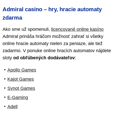
Admiral casino – hry, hracie automaty
zdarma
Ako sme už spomenuli,
licencované online kasíno
Admiral prináša hráčom možnosť zahrať si všetky
online hracie automaty nielen za peniaze, ale tiež
zadarmo. V ponuke online hracích automatov nájdete
sloty
od obľúbených dodávateľov
:
Apollo Games
Kajot Games
Synot Games
E-Gaming
Adell