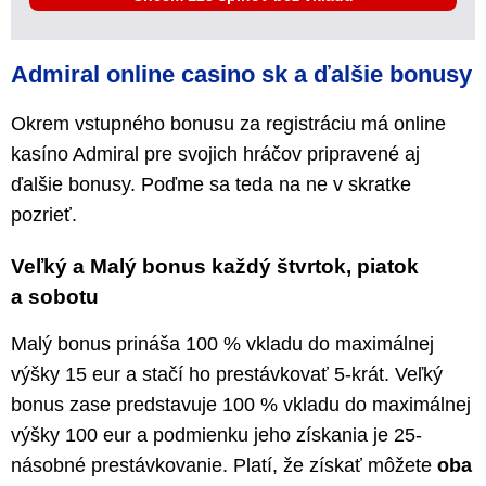
Admiral online casino sk a ďalšie bonusy
Okrem vstupného bonusu za registráciu má online
kasíno Admiral pre svojich hráčov pripravené aj
ďalšie bonusy. Poďme sa teda na ne v skratke
pozrieť.
Veľký a Malý bonus každý štvrtok, piatok
a sobotu
Malý bonus prináša 100 % vkladu do maximálnej
výšky 15 eur a stačí ho prestávkovať 5-krát. Veľký
bonus zase predstavuje 100 % vkladu do maximálnej
výšky 100 eur a podmienku jeho získania je 25-
násobné prestávkovanie. Platí, že získať môžete
oba