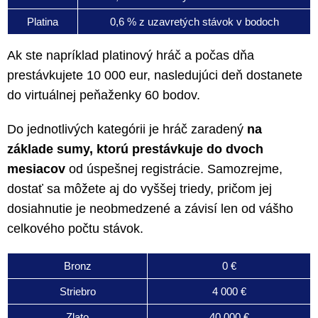
Platina
0,6 % z uzavretých stávok v bodoch
Ak ste napríklad platinový hráč a počas dňa
prestávkujete 10 000 eur, nasledujúci deň dostanete
do virtuálnej peňaženky 60 bodov.
Do jednotlivých kategórii je hráč zaradený
na
základe sumy, ktorú prestávkuje do dvoch
mesiacov
od úspešnej registrácie. Samozrejme,
dostať sa môžete aj do vyššej triedy, pričom jej
dosiahnutie je neobmedzené a závisí len od vášho
celkového počtu stávok.
Bronz
0 €
Striebro
4 000 €
Zlato
40 000 €