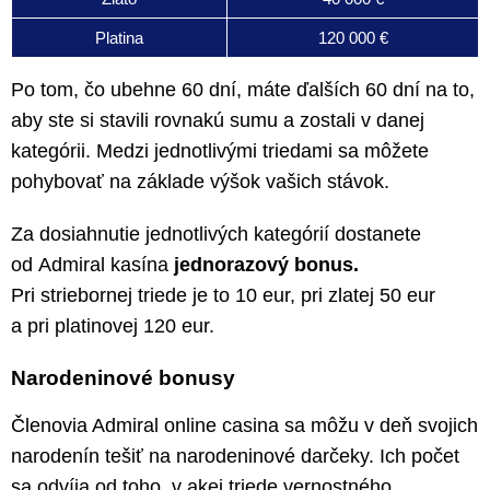
Platina
120 000 €
Po tom, čo ubehne 60 dní, máte ďalších 60 dní na to,
aby ste si stavili rovnakú sumu a zostali v danej
kategórii. Medzi jednotlivými triedami sa môžete
pohybovať na základe výšok vašich stávok.
Za dosiahnutie jednotlivých kategórií dostanete
od Admiral kasína
jednorazový bonus.
Pri striebornej triede je to 10 eur, pri zlatej 50 eur
a pri platinovej 120 eur.
Narodeninové bonusy
Členovia Admiral online casina sa môžu v deň svojich
narodenín tešiť na narodeninové darčeky. Ich počet
sa odvíja od toho, v akej triede vernostného