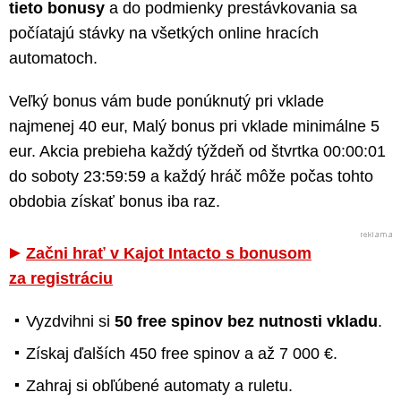
tieto bonusy
a do podmienky prestávkovania sa
počíatajú stávky na všetkých online hracích
automatoch.
Veľký bonus vám bude ponúknutý pri vklade
najmenej 40 eur, Malý bonus pri vklade minimálne 5
eur. Akcia prebieha každý týždeň od štvrtka 00:00:01
do soboty 23:59:59 a každý hráč môže počas tohto
obdobia získať bonus iba raz.
Začni hrať v Kajot Intacto s bonusom
za registráciu
Vyzdvihni si
50 free spinov bez nutnosti vkladu
.
Získaj ďalších 450 free spinov a až 7 000 €.
Zahraj si obľúbené automaty a ruletu.