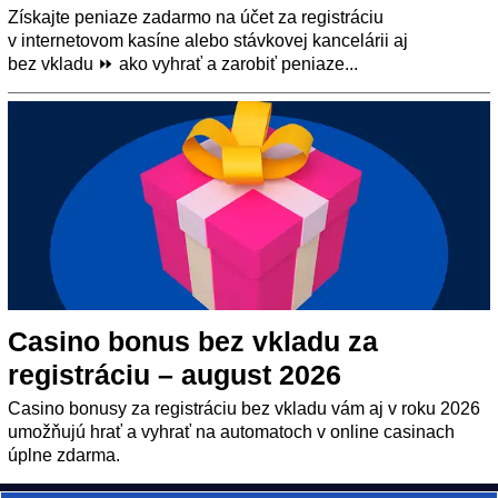
Získajte peniaze zadarmo na účet za registráciu
v internetovom kasíne alebo stávkovej kancelárii aj
bez vkladu ⏩ ako vyhrať a zarobiť peniaze...
Casino bonus bez vkladu za
registráciu – august 2026
Casino bonusy za registráciu bez vkladu vám aj v roku 2026
umožňujú hrať a vyhrať na automatoch v online casinach
úplne zdarma.