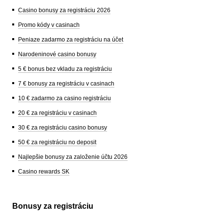
Casino bonusy za registráciu 2026
Promo kódy v casinach
Peniaze zadarmo za registráciu na účet
Narodeninové casino bonusy
5 € bonus bez vkladu za registráciu
7 € bonusy za registráciu v casinach
10 € zadarmo za casino registráciu
20 € za registráciu v casinach
30 € za registráciu casino bonusy
50 € za registráciu no deposit
Najlepšie bonusy za založenie účtu 2026
Casino rewards SK
Bonusy za registráciu