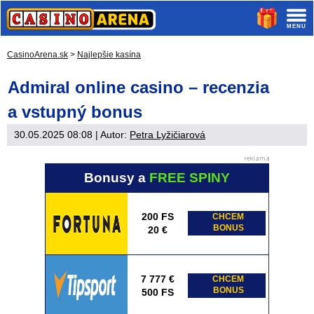
CasinoArena.sk
>
Najlepšie kasína
Admiral online casino – recenzia
a vstupný bonus
30.05.2025 08:08
| Autor:
Petra Lyžičiarová
Bonusy a
FREE SPINY
200 FS
CHCEM
BONUS
20 €
7 777 €
CHCEM
BONUS
500 FS