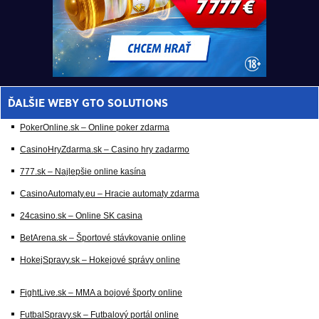
ĎALŠIE WEBY GTO SOLUTIONS
PokerOnline.sk – Online poker zdarma
CasinoHryZdarma.sk – Casino hry zadarmo
777.sk – Najlepšie online kasína
CasinoAutomaty.eu – Hracie automaty zdarma
24casino.sk – Online SK casina
BetArena.sk – Športové stávkovanie online
HokejSpravy.sk – Hokejové správy online
FightLive.sk – MMA a bojové športy online
FutbalSpravy.sk – Futbalový portál online