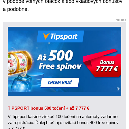
v podobe voľných otáčok alebo vkladových bonusov
a podobne.
TIPSPORT bonus 500 točení + až 7 777 €
V Tipsport kasíne získaš 100 točení na automaty zadarmo
za registráciu. Ďalej hráš aj o uvítací bonus 400 free spinov
a 7 777 €.