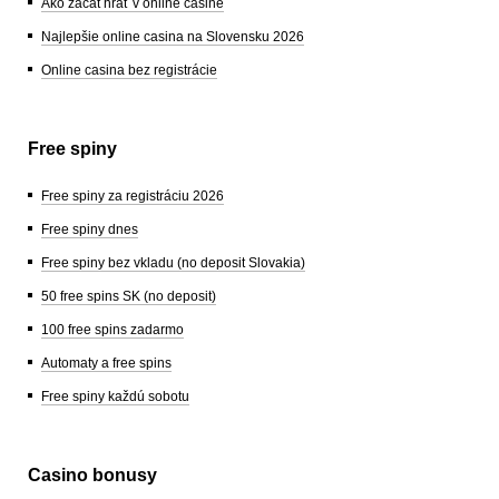
Ako začat hrať v online casine
Najlepšie online casina na Slovensku 2026
Online casina bez registrácie
Free spiny
Free spiny za registráciu 2026
Free spiny dnes
Free spiny bez vkladu (no deposit Slovakia)
50 free spins SK (no deposit)
100 free spins zadarmo
Automaty a free spins
Free spiny každú sobotu
Casino bonusy