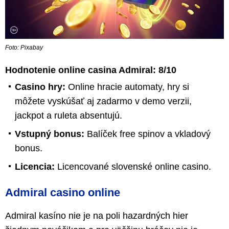
Foto: Pixabay
Hodnotenie online casina Admiral: 8/10
Casino hry:
Online hracie automaty, hry si
môžete vyskúšať aj zadarmo v demo verzii,
jackpot a ruleta absentujú.
Vstupný bonus:
Balíček free spinov a vkladový
bonus.
Licencia:
Licencované slovenské online casino.
Admiral casino online
Admiral kasíno nie je na poli hazardných hier