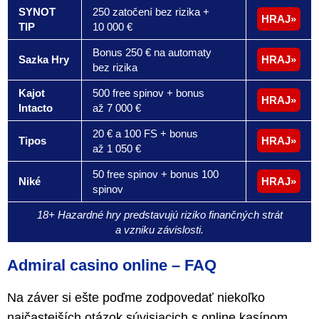
SYNOT
250 zatočení bez rizika +
HRAJ
TIP
10 000 €
Bonus 250 € na automaty
Sazka Hry
HRAJ
bez rizika
Kajot
500 free spinov + bonus
HRAJ
Intacto
až 7 000 €
20 € a 100 FS + bonus
Tipos
HRAJ
až 1 050 €
50 free spinov + bonus 100
Niké
HRAJ
spinov
18+ Hazardné hry predstavujú riziko finančných strát
a vzniku závislosti.
Admiral casino online – FAQ
Na záver si ešte poďme zodpovedať niekoľko
najčastejších otázok súvisiacich s online kasínom