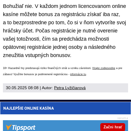
Bohužiaľ nie. V každom jednom licencovanom online
kasíne môžete bonus za registráciu získať iba raz,
a to bezprostredne po tom, čo si v ňom vytvoríte svoj
hráčsky účet. Počas registrácie je nutné overenie
vašej totožnosti, čím sa predchádza možnosti
opätovnej registrácie jednej osoby a následného
zneužitia vstupných bonusov.
18+ Hazardné hry predstavujú riziko finančných strát a vzniku závislosti.
Hrajte zodpovedne
a pre
zábavu! Využitie bonusov je podmienené registráciou -
informácie tu
.
30.05.2025 08:08
| Autor:
Petra Lyžičiarová
NAJLEPŠIE ONLINE KASÍNA
Začni hrať